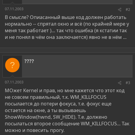
07.11.2003
#2
В смысле? Опиасанный выше код должен работать
нормально -- спрятал окно и всё (по крайней мере у
меня так работает )... так что ошибка (я кстатии так
и не понял в чём она заключается) явно не в нём ...
????
?
07.11.2003
#3
МОжет Kernel и прав, но мне кажется что этот код
не совсем правильный, т.к. WM_KILLFOCUS
посылается до потери фокуса, т.е. фокус еще
остается на окне, а ты вызываешь
ShowWindow(hwnd, SW_HIDE). Т.е. должено
посылаться второе сообщение WM_KILLFOCUS... Так
можно и повесить прогу.