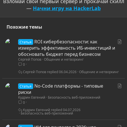
Взломай свой первый сервер и прокачай скилл
—
Начни игру на HackerLab
Похожие темы
С
ROI кибербезопасности: как
Статья
т
измерить эффективность ИБ-инвестиций и
а
обосновать бюджет перед бизнесом
Сергей Попов
Общение и нетворкинг
т
0
ь
я
Сергей Попов
06.04.2026
Общение и нетворкинг
С
No-Code платформы - типовые
Статья
т
риски
Кудрин Евгений
Безопасность веб-приложений
а
0
т
ь
Кудрин Евгений
04.07.2026
Безопасность веб-приложений
я
С