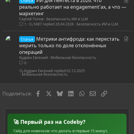
ИИ для пентеста в 2026: что
Статья
т
реально работает на engagement'ах, а что —
а
маркетинг
Сергей Попов
Безопасность ИИ и LLM
т
SK87
28.04.2026
Безопасность ИИ и LLM
1
ь
я
С
Метрики антифрода: как перестать
Статья
т
мерить только по доле отклонённых
а
операций
Кудрин Евгений
Мобильная безопасность
т
0
ь
я
Кудрин Евгений
02.12.2025
Мобильная безопасность
Facebook
X
Bluesky
LinkedIn
WhatsApp
Электронная по
Ссылка
Поделиться:
🚀 Первый раз на Codeby?
Гайд для новичков: что делать в первые 15 минут,