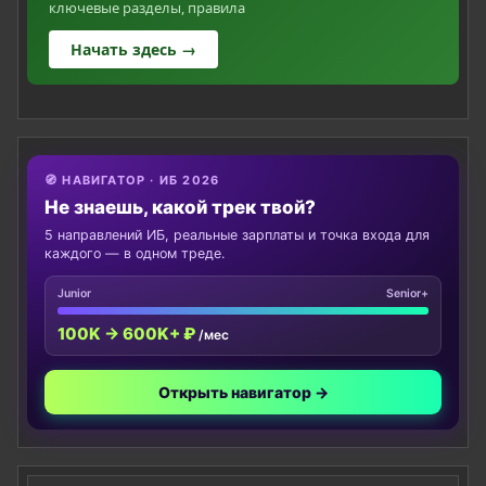
ключевые разделы, правила
Начать здесь →
🧭 НАВИГАТОР · ИБ 2026
Не знаешь, какой трек твой?
5 направлений ИБ, реальные зарплаты и точка входа для
каждого — в одном треде.
Junior
Senior+
100K → 600K+ ₽
/мес
Открыть навигатор →