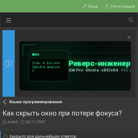
Вход
Регистрация
Языки программирования
Как скрыть окно при потере фокуса?
А
Д
exileX
06.11.2003
в
а
т
т
Закрыто для дальнейших ответов.