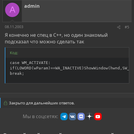
admin
A
08.11.2003
#5
Я конечно не спец в C++, но один знакомый
подсказал что можно сделать так
Код:
case WM_ACTIVATE: 

if(LOWORD(wParam)==WA_INACTIVE)ShowWindow(hwnd,SW_HI
break;
Закрыто для дальнейших ответов.
Мы в соцсетях: