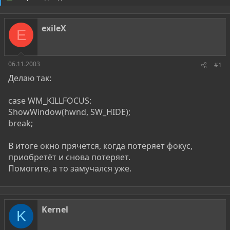
о
а
р
н
т
а
exileX
е
ч
E
м
а
ы
л
а
06.11.2003
#1
Делаю так:
case WM_KILLFOCUS:
ShowWindow(hwnd, SW_HIDE);
break;
В итоге окно прячется, когда потеряет фокус,
приобретёт и снова потеряет.
Помогите, а то замучался уже.
Kernel
K