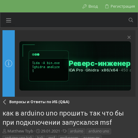
Вход
Регистрация
Вопросы и Ответы по ИБ (Q&A)
как в arduino uno прошить так что бы
при подключении запускался msf
А
Д
Т
Matthew Tsyb
29.01.2021
arduino
arduino uno
в
а
е
arduino uno kali
kali
msf
msfvenom
взлом пк