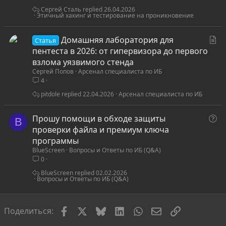
я
Сергей Сталь
26.04.2026
Этичный хакинг и тестирование на проникновение
С
Домашняя лаборатория для
Статья
т
пентеста в 2026: от гипервизора до первого
а
взлома уязвимого стенда
Сергей Попов
Арсенал специалиста по ИБ
т
4
ь
я
pitdole
22.04.2026
Арсенал специалиста по ИБ
В
Прошу помощи в обходе защиты
B
о
проверки файла и премиум ключа
п
программы
BlueScreen
Вопросы и Ответы по ИБ (Q&A)
р
0
о
с
BlueScreen
02.02.2026
Вопросы и Ответы по ИБ (Q&A)
Facebook
X
Bluesky
LinkedIn
WhatsApp
Электронная по
Ссылка
Поделиться: