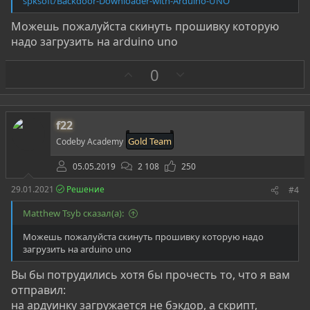
spksoft/Backdoor-Downloader-with-Arduino-UNO
Можешь пожалуйста скинуть прошивку которую
надо загрузить на arduino uno
З
П
0
а
р
о
т
f22
и
Gold Team
Codeby Academy
в
05.05.2019
2 108
250
29.01.2021
Решение
#4
Matthew Tsyb сказал(а):
Можешь пожалуйста скинуть прошивку которую надо
загрузить на arduino uno
Вы бы потрудились хотя бы прочесть то, что я вам
отправил:
на ардуинку загружается не бэкдор, а скрипт,