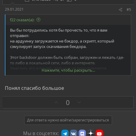
29.01.2021
#5
f22 сказал(а):
Вы бы потрудились хотя бы прочесть то, что я вам
отправил:
на ардуинку загружается не бэкдор, а скрипт, который
сэмулирует запуск скачивания бекдора.
Этот backdoor должен быть собран, загружен и лежать где-
то либо в локальной сети, либо в интернете.
Уместить его в память ардуино не представляется
Нажмите, чтобы раскрыть...
возможным.
Понял спасибо большое
З
П
0
а
р
о
т
Для ответа нужно войти/зарегистрироваться
и
Мы в соцсетях:
в