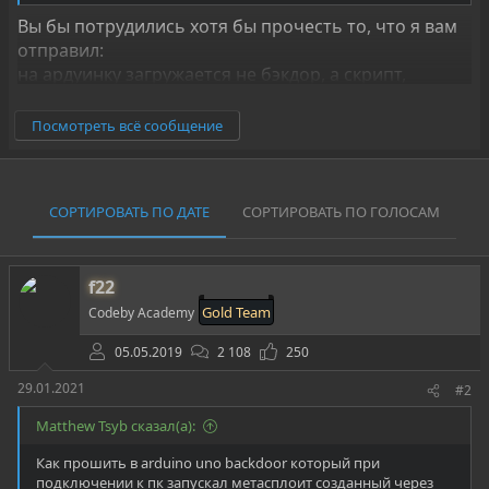
Вы бы потрудились хотя бы прочесть то, что я вам
отправил:
на ардуинку загружается не бэкдор, а скрипт,
который сэмулирует запуск скачивания бекдора.
Посмотреть всё сообщение
Этот backdoor должен быть собран, загружен и
лежать где-то либо в локальной сети, либо в
интернете.
СОРТИРОВАТЬ ПО ДАТЕ
СОРТИРОВАТЬ ПО ГОЛОСАМ
Уместить его в память ардуино не представляется
возможным.
f22
Ну а прошивка - вот она:
Gold Team
Codeby Academy
05.05.2019
2 108
250
Спойлер
29.01.2021
#2
Matthew Tsyb сказал(а):
Как прошить в arduino uno backdoor который при
подключении к пк запускал метасплоит созданный через