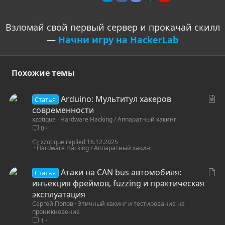
Взломай свой первый сервер и прокачай скилл
—
Начни игру на HackerLab
Похожие темы
С
Arduino: Мультитул хакеров
Статья
т
современности
xzotique
Hardware Hacking / Аппаратный хакинг
а
0
т
ь
xzotique
16.12.2025
Hardware Hacking / Аппаратный хакинг
я
С
Атаки на CAN bus автомобиля:
Статья
т
инъекция фреймов, fuzzing и практическая
а
эксплуатация
Сергей Попов
Этичный хакинг и тестирование на
т
проникновение
ь
1