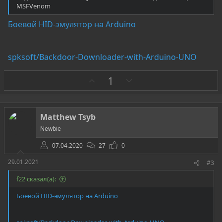
MSFVenom
Боевой HID-эмулятор на Arduino
spksoft/Backdoor-Downloader-with-Arduino-UNO
З
П
1
а
р
о
т
Matthew Tsyb
и
Newbie
в
07.04.2020
27
0
29.01.2021
#3
f22 сказал(а):
Боевой HID-эмулятор на Arduino