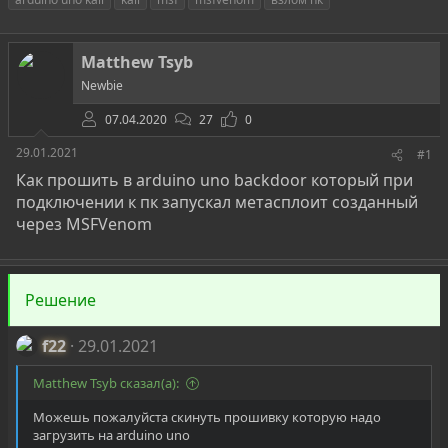
т
т
г
о
а
и
р
н
Matthew Tsyb
т
а
е
ч
Newbie
м
а
ы
07.04.2020
л
27
0
а
29.01.2021
#1
Как прошить в arduino uno backdoor который при
подключении к пк запускал метасплоит созданный
через MSFVenom
Решение
f22
29.01.2021
Matthew Tsyb сказал(а):
Можешь пожалуйста скинуть прошивку которую надо
загрузить на arduino uno