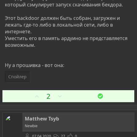
который сэмулирует запуск скачивания бекдора.
Этот backdoor должен быть собран, загружен и
лежать где-то либо в локальной сети, либо в
интернете.
Уместить его в память ардуино не представляется
возможным.
Ну а прошивка - вот она:
Спойлер
З
П
2
Р
е
а
р
ш
о
е
т
н
Matthew Tsyb
и
и
Newbie
в
е
07.04.2020
27
0