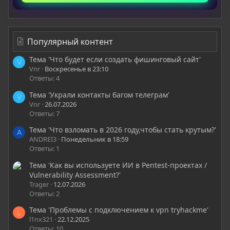
Популярный контент
Тема 'Что будет если создать фишинговый сайт'
V
Vnr
Воскресенье в 23:10
Ответы: 4
Тема 'Украли контакты багом телеграм'
V
Vnr
26.07.2026
Ответы: 7
Тема 'Что взломать в 2026 году,чтобы стать крутым?'
A
ANDREI3
Понедельник в 18:59
Ответы: 1
Тема 'Как вы используете ИИ в Pentest-проектах /
Vulnerability Assessment?'
Trager
12.07.2026
Ответы: 2
Тема 'Проблемы с подключением к vpn tryhackme'
L
l1nx321
22.12.2025
Ответы: 10