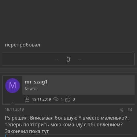
перепробовал
З
П
0
а
р
о
т
mr_szag1
M
и
Newbie
в
19.11.2019
1
0
19.11.2019
#4
Ps решил. Вписывал большую Y вместо маленькой,
теперь повторить мою команду с обновлением?
Закончил пока тут