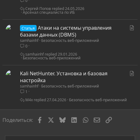
0
ь
я
Сергей Попов
24.05.2026
Арсенал специалиста по ИБ
С
Атаки на системы управления
Статья
т
базами данных (DBMS)
samhainhf
Безопасность веб-приложений
а
0
т
ь
samhainhf
29.01.2026
Безопасность веб-приложений
я
С
Kali NetHunter. Установка и базовая
т
настройка
samhainhf
Безопасность веб-приложений
а
1
т
ь
M4x
27.04.2026
Безопасность веб-приложений
я
Facebook
X
Bluesky
LinkedIn
WhatsApp
Электронная по
Ссылка
Поделиться: