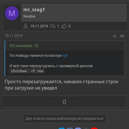
о
т
mr_szag1
M
и
Newbie
в
19.11.2019
1
0
19.11.2019
#9
f22 сказал(а):
По поводу панели посмотри
тут
И всё-таки перезугрузись с проверкой дисков
shutdown -rF now
Просто перезагружается, никаких странных строк
при загрузке не увидел
З
П
0
а
р
о
т
Для ответа нужно войти/зарегистрироваться
и