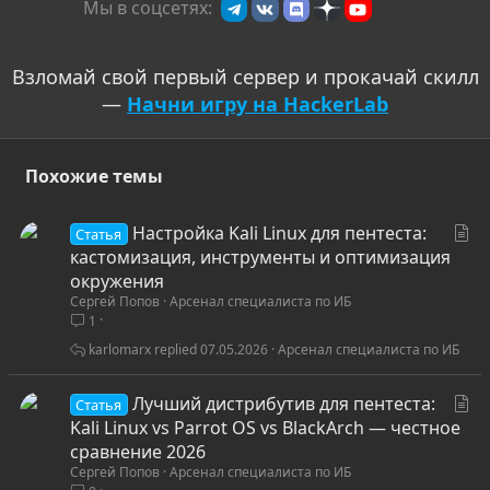
Мы в соцсетях:
в
Взломай свой первый сервер и прокачай скилл
—
Начни игру на HackerLab
Похожие темы
С
Настройка Kali Linux для пентеста:
Статья
т
кастомизация, инструменты и оптимизация
а
окружения
Сергей Попов
Арсенал специалиста по ИБ
т
1
ь
я
karlomarx
07.05.2026
Арсенал специалиста по ИБ
С
Лучший дистрибутив для пентеста:
Статья
т
Kali Linux vs Parrot OS vs BlackArch — честное
а
сравнение 2026
Сергей Попов
Арсенал специалиста по ИБ
т