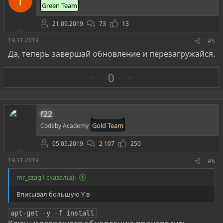
T
и
Green Team
в
21.09.2019
73
13
19.11.2019
#5
Да, теперь завершай обновление и перезагружайся.
З
П
0
а
р
о
т
f22
и
Gold Team
Codeby Academy
в
05.05.2019
2 107
250
19.11.2019
#6
mr_szag1 сказал(а):
Вписывал большую Y в
apt-get -y -f install