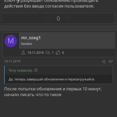
Ключ
-y
разрешает обновлению производить
действия без ввода согласия пользователя.
З
П
0
а
р
о
т
mr_szag1
M
и
Newbie
в
19.11.2019
1
0
19.11.2019
#7
Tony сказал(а):
Да, теперь завершай обновление и перезагружайся.
После попытки обновления и первых 10 минут,
начало писать что-то такое