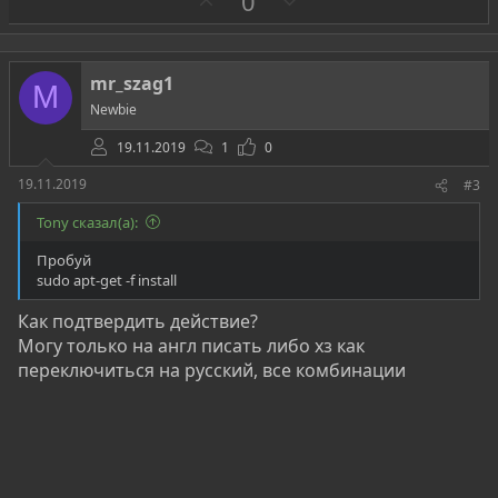
З
П
0
а
р
о
т
mr_szag1
M
и
Newbie
в
19.11.2019
1
0
19.11.2019
#3
Tony сказал(а):
Пробуй
sudo apt-get -f install
Как подтвердить действие?
Могу только на англ писать либо хз как
переключиться на русский, все комбинации