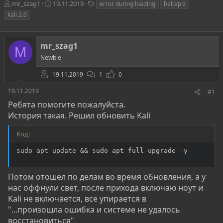
А
Д
Т
mr_szag1
19.11.2019
error during loading
help/plz
в
а
е
kali 2.0
т
т
г
о
а
и
р
н
mr_szag1
т
а
M
е
ч
Newbie
м
а
ы
л
19.11.2019
1
0
а
19.11.2019
#1
Ребята помогите пожалуйста.
История такая. Решил обновить Kali
Код:
sudo apt update && sudo apt full-upgrade -y
Потом отошёл по делам во время обновления, а у
нас оффнули свет, после прихода включаю ноут и
Kali не включается, все упирается в
"...произошла ошибка и системе не удалось
восстановиться"