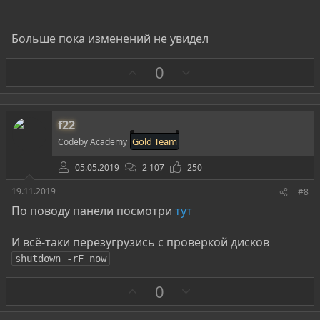
Больше пока изменений не увидел
З
П
0
а
р
о
т
f22
и
Gold Team
Codeby Academy
в
05.05.2019
2 107
250
19.11.2019
#8
По поводу панели посмотри
тут
И всё-таки перезугрузись с проверкой дисков
shutdown -rF now
З
П
0
а
р