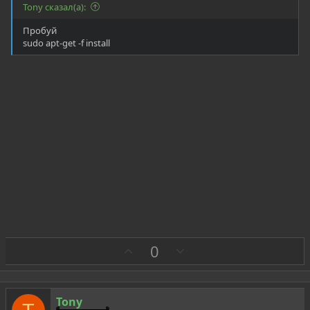
Tony сказал(а):
Пробуй
sudo apt-get -f install
З
П
0
а
р
о
т
Tony