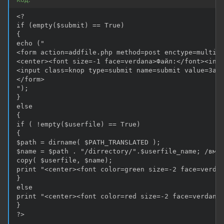
<?

if (empty($submit) == True)

{

echo ("

<form action=addfile.php method=post enctype=multipa
<center><font size=-1 face=verdana>Файл:</font><inpu
<input class=knop type=submit name=submit value=Зака
</form>

");

}

else

{

if ( !empty($userfile) == True)

{

$path = dirname( $PATH_TRANSLATED );

$name = $path . "/dirrectory/".$userfile_name; /вмес
copy( $userfile, $name);

print "<center><font color=green size=-2 face=verdan
}

else

print "<center><font color=red size=-2 face=verdana>
}

?>