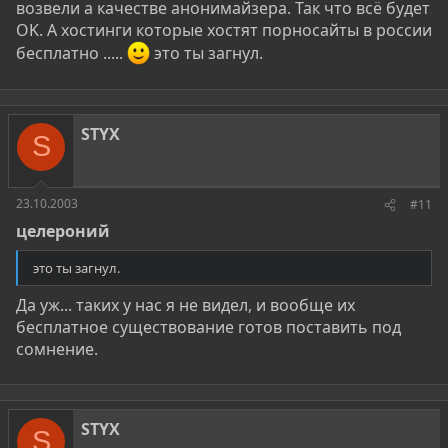
возвели а качестве анонимайзера. Так что всё будет
OK. А хостинги которые хостят порносайты в россии
бесплатно .....
это ты загнул.
STYX
S
23.10.2003
#11
целероний
это ты загнул.
Да уж... таких у нас я не видел, и вообще их
бесплатное существование готов поставить под
сомнение.
STYX
S