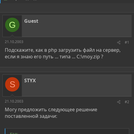
о
а
р
н
т
а
е
ч
Guest
м
а
G
ы
л
а
21.10.2003
#1
Подскажите, как в php загрузить файл на сервер,
если я знаю его путь ... типа ... C:\moy.zip ?
STYX
S
21.10.2003
#2
Могу предложить следующее решение
поставленной задачи:
Код: