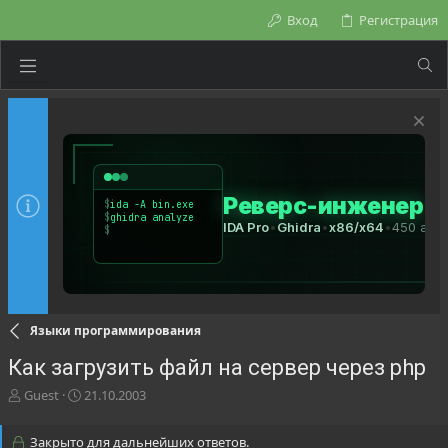
Вход
Регистрация
Языки программирования
Как загрузить файл на сервер через php
А
Д
Guest
21.10.2003
в
а
т
т
Закрыто для дальнейших ответов.