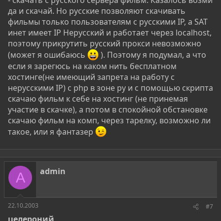
- скачать с русского сервера фильм. Казалось возми
да и скачай. Но русские позволяют скачивать
фильмы только пользователям с русскими IP, а SAT
инет имеет IP Нерусский и работает через localhost,
поэтому прикрутить русский прокси невозможно
(может я ошибаюсь
). Поэтому я подумал, а что
если я зарегюсь на каком нить бесплатном
хостинге(не имеющий запрета на работу с
нерусскими IP) с php в зоне ру и с помощью скрипта
скачаю фильм к себе на хостинг (не принемая
участие в скачке), а потом в спокойной обстановке
скачаю фильм на комп, через тарелку, возможно ли
такое, или я фантазер
admin
A
22.10.2003
#7
целероний