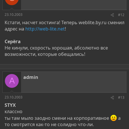
23.10.2003
#12
Кстати, насчет хостинга! Теперь weblite.by.ru сменил
адрес на
http://web-lite.net
!
Серёга
Не кинули, скорость хорошая, абсолютно все
возможности, которые обещались!
admin
A
23.10.2003
#13
STYX
классно
ты там мыло заодно смени на корпоративное
а
то смотрится как-то не солидно что-ли.