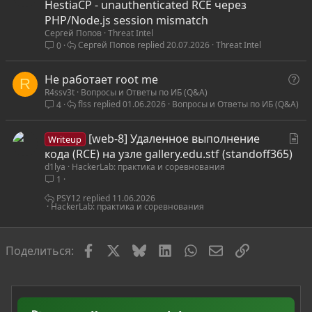
т
HestiaCP - unauthenticated RCE через
а
PHP/Node.js session mismatch
Сергей Попов
Threat Intel
т
Сергей Попов
20.07.2026
Threat Intel
0
ь
я
В
Не работает root me
R
R4ssv3t
Вопросы и Ответы по ИБ (Q&A)
о
flss
01.06.2026
Вопросы и Ответы по ИБ (Q&A)
4
п
р
С
[web-8] Удаленное выполнение
о
Writeup
т
кода (RCE) на узле gallery.edu.stf (standoff365)
с
d1lya
HackerLab: практика и соревнования
а
1
т
ь
PSY12
11.06.2026
HackerLab: практика и соревнования
я
Facebook
X
Bluesky
LinkedIn
WhatsApp
Электронная по
Ссылка
Поделиться: