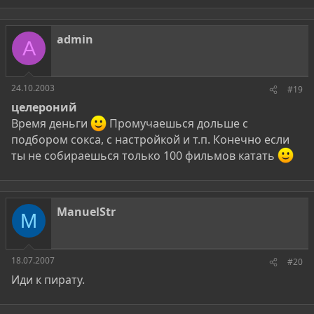
admin
A
24.10.2003
#19
целероний
Время деньги
Промучаешься дольше с
подбором сокса, с настройкой и т.п. Конечно если
ты не собираешься только 100 фильмов катать
ManuelStr
M
18.07.2007
#20
Иди к пирату.