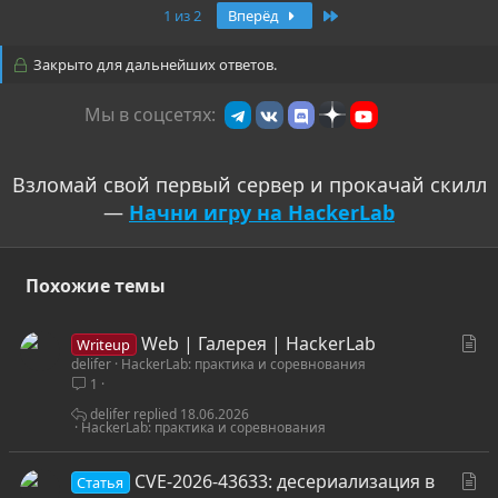
Последняя
1 из 2
Вперёд
Закрыто для дальнейших ответов.
Мы в соцсетях:
Взломай свой первый сервер и прокачай скилл
—
Начни игру на HackerLab
Похожие темы
С
Web | Галерея | HackerLab
Writeup
delifer
HackerLab: практика и соревнования
т
1
а
т
delifer
18.06.2026
HackerLab: практика и соревнования
ь
я
С
CVE-2026-43633: десериализация в
Статья