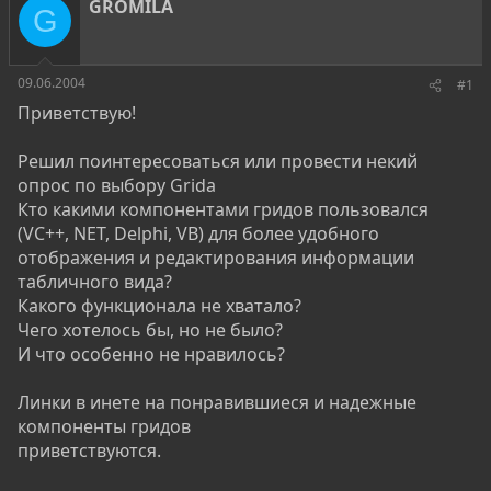
о
а
GROMILA
G
р
н
т
а
е
ч
м
а
09.06.2004
#1
ы
л
Приветствую!
а
Решил поинтересоваться или провести некий
опрос по выбору Grida
Кто какими компонентами гридов пользовался
(VC++, NET, Delphi, VB) для более удобного
отображения и редактирования информации
табличного вида?
Какого функционала не хватало?
Чего хотелось бы, но не было?
И что особенно не нравилось?
Линки в инете на понравившиеся и надежные
компоненты гридов
приветствуются.