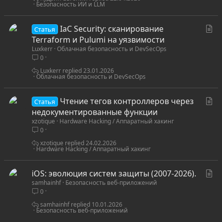
Безопасность ИИ и LLM
С
IaC Security: сканирование
Статья
т
Terraform и Pulumi на уязвимости
Luxkerr
Облачная безопасность и DevSecOps
а
0
т
ь
Luxkerr
23.01.2026
Облачная безопасность и DevSecOps
я
С
Чтение тегов контроллеров через
Статья
т
недокументированные функции
xzotique
Hardware Hacking / Аппаратный хакинг
а
0
т
ь
xzotique
24.02.2026
Hardware Hacking / Аппаратный хакинг
я
С
iOS: эволюция систем защиты (2007-2026).
samhainhf
Безопасность веб-приложений
т
0
а
т
samhainhf
10.01.2026
Безопасность веб-приложений
ь