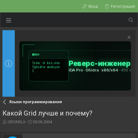
Вход
Регистрация
Языки программирования
Какой Grid лучше и почему?
А
Д
GROMILA
09.06.2004
в
а
т
т