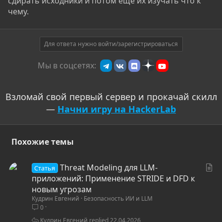
сдирать исходники и потом еще их изучать что к
чему.
Для ответа нужно войти/зарегистрироваться
Мы в соцсетях:
Взломай свой первый сервер и прокачай скилл
—
Начни игру на HackerLab
Похожие темы
С
Threat Modeling для LLM-
Статья
т
приложений: Применение STRIDE и DFD к
а
новым угрозам
Кудрин Евгений
Безопасность ИИ и LLM
т
0
ь
я
Кудрин Евгений
22.04.2026