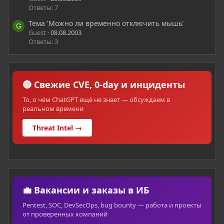
Ответы: 7
Тема 'Можно ли временно отключить мышь'
G
Guest
08.08.2003
Ответы: 3
🔴 Свежие CVE, 0-day и инциденты
То, о чём ChatGPT ещё не знает — обсуждаем в
реальном времени
Threat Intel →
💼 Вакансии и заказы в ИБ
Pentest, SOC, DevSecOps, bug bounty — работа и проекты
от проверенных компаний