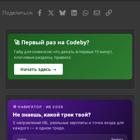
я
Facebook
X
Bluesky
LinkedIn
WhatsApp
Электронная по
Ссылка
Поделиться:
🚀 Первый раз на Codeby?
Гайд для новичков: что делать в первые 15 минут,
ключевые разделы, правила
Начать здесь →
🧭 НАВИГАТОР · ИБ 2026
Не знаешь, какой трек твой?
5 направлений ИБ, реальные зарплаты и точка входа для
каждого — в одном треде.
Junior
Senior+