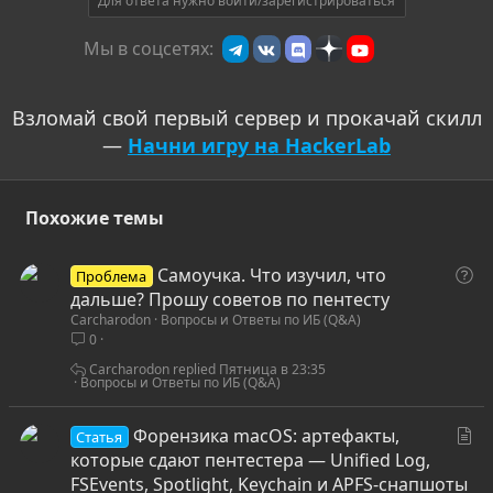
т
Для ответа нужно войти/зарегистрироваться
и
Мы в соцсетях:
в
Взломай свой первый сервер и прокачай скилл
—
Начни игру на HackerLab
Похожие темы
В
Самоучка. Что изучил, что
Проблема
о
дальше? Прошу советов по пентесту
Carcharodon
Вопросы и Ответы по ИБ (Q&A)
п
0
р
о
Carcharodon
Пятница в 23:35
Вопросы и Ответы по ИБ (Q&A)
с
С
Форензика macOS: артефакты,
Статья
т
которые сдают пентестера — Unified Log,
а
FSEvents, Spotlight, Keychain и APFS-снапшоты