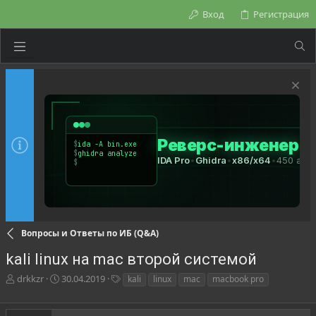
Вход
Регистрация
Вопросы и Ответы по ИБ (Q&A)
kali linux на mac второй системой
А
Д
Т
drkkzr
30.04.2019
kali
linux
mac
macbook pro
в
а
е
т
т
г