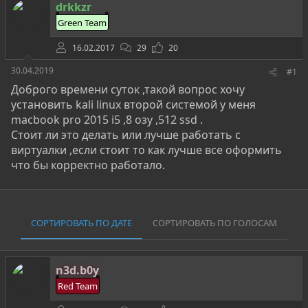
о
а
и
drkkzr
р
н
Green Team
т
а
е
ч
16.02.2017
29
20
м
а
ы
л
30.04.2019
#1
а
Доброго времени суток ,такой вопрос хочу
установить kali linux второй системой у меня
macbook pro 2015 i5 ,8 озу ,512 ssd .
Стоит ли это делать или лучше работать с
виртуалки ,если стоит то как лучше все оформить
что бы корректно работало.
СОРТИРОВАТЬ ПО ДАТЕ
СОРТИРОВАТЬ ПО ГОЛОСАМ
n3d.b0y
Red Team