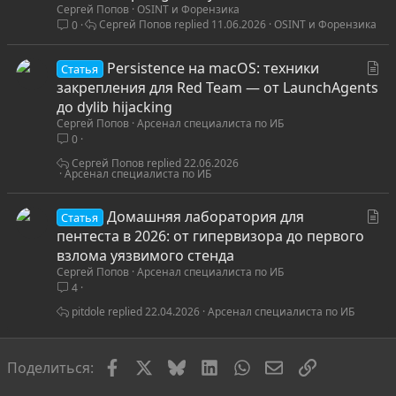
Сергей Попов
OSINT и Форензика
т
Сергей Попов
11.06.2026
OSINT и Форензика
0
ь
я
С
Persistence на macOS: техники
Статья
т
закрепления для Red Team — от LaunchAgents
а
до dylib hijacking
Сергей Попов
Арсенал специалиста по ИБ
т
0
ь
я
Сергей Попов
22.06.2026
Арсенал специалиста по ИБ
С
Домашняя лаборатория для
Статья
т
пентеста в 2026: от гипервизора до первого
а
взлома уязвимого стенда
Сергей Попов
Арсенал специалиста по ИБ
т
4
ь
я
pitdole
22.04.2026
Арсенал специалиста по ИБ
Facebook
X
Bluesky
LinkedIn
WhatsApp
Электронная по
Ссылка
Поделиться: