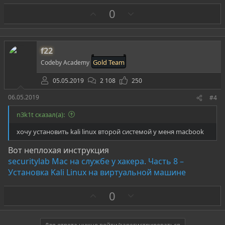
З
П
0
а
р
о
т
f22
и
Gold Team
Codeby Academy
в
05.05.2019
2 108
250
06.05.2019
#4
n3k1t сказал(а):
хочу установить kali linux второй системой у меня macbook
Вот неплохая инструкция
securitylab Mac на службе у хакера. Часть 8 –
Установка Kali Linux на виртуальной машине
З
П
0
а
р
о