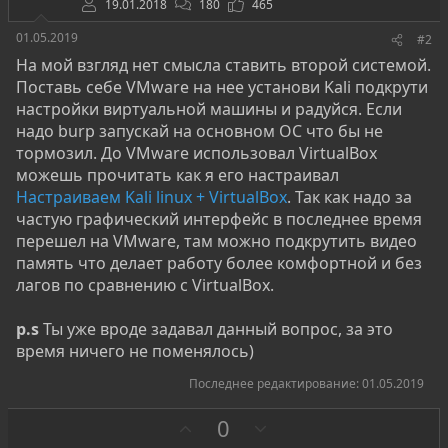
19.01.2018
180
465
01.05.2019
#2
На мой взгляд нет смысла ставить второй системой.
Поставь себе VMware на нее установи Kali подкрути
настройки виртуальной машины и радуйся. Если
надо burp запускай на основном ОС что бы не
тормозил. До VMware использовал VirtualBox
можешь прочитать как я его настраивал
Настраиваем Kali linux + VirtualBox
. Так как надо за
частую графический интерфейс в последнее время
перешел на VMware, там можно подкрутить видео
память что делает работу более комфортной и без
лагов по сравнению с VirtualBox.
p.s
Ты уже вроде задавал данный вопрос, за это
время ничего не поменялось)
Последнее редактирование:
01.05.2019
З
П
0