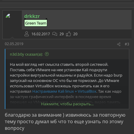
а
р
о
т
drkkzr
и
Green Team
в
16.02.2017
29
20
02.05.2019
#3
n3d.b0y сказал(а):
На мой взгляд нет смысла ставить второй системой.
Поставь себе VMware на нее установи Kali подкрути
настройки виртуальной машины и радуйся. Если надо burp
запускай на основном ОС что бы не тормозил. До VMware
использовал VirtualBox можешь прочитать как я его
настраивал
Настраиваем Kali linux + VirtualBox
. Так как надо
за частую графический интерфейс в последнее время
перешел на VMware, там можно подкрутить видео память
Нажмите, чтобы раскрыть...
что делает работу более комфортной и без лагов по
сравнению с VirtualBox.
благодарю за внимание ) извиняюсь за повторную
тему просто думал мб что то еще узнать по этому
p.s
Ты уже вроде задавал данный вопрос, за это время
вопросу
ничего не поменялось)