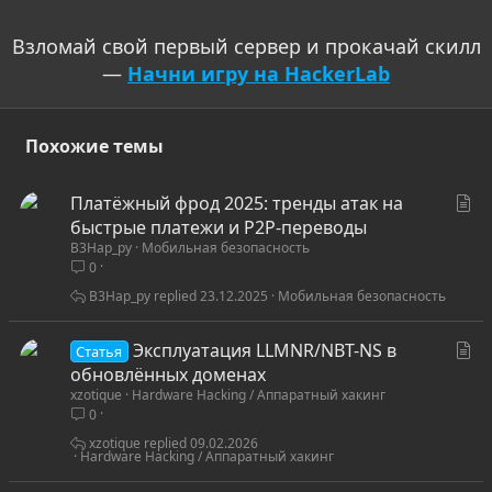
Взломай свой первый сервер и прокачай скилл
—
Начни игру на HackerLab
Похожие темы
С
Платёжный фрод 2025: тренды атак на
т
быстрые платежи и P2P-переводы
B3Hap_py
Мобильная безопасность
а
0
т
ь
B3Hap_py
23.12.2025
Мобильная безопасность
я
С
Эксплуатация LLMNR/NBT-NS в
Статья
т
обновлённых доменах
xzotique
Hardware Hacking / Аппаратный хакинг
а
0
т
ь
xzotique
09.02.2026
Hardware Hacking / Аппаратный хакинг
я