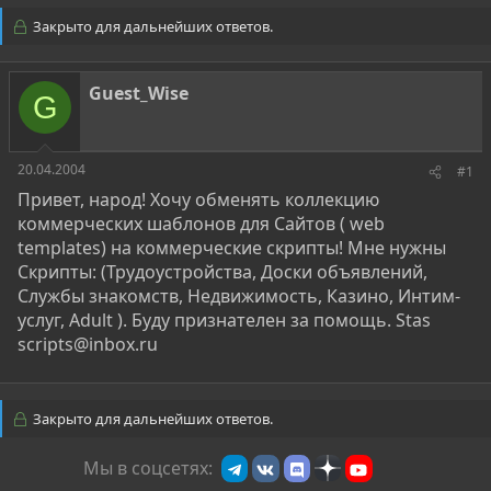
т
т
Закрыто для дальнейших ответов.
о
а
р
н
т
а
Guest_Wise
е
ч
G
м
а
ы
л
а
20.04.2004
#1
Привет, народ! Хочу обменять коллекцию
коммерческих шаблонов для Сайтов ( web
templates) на коммерческие скрипты! Мне нужны
Cкрипты: (Трудоустройства, Доски объявлений,
Службы знакомств, Недвижимость, Казино, Интим-
услуг, Adult ). Буду признателен за помощь. Stas
scripts@inbox.ru
Закрыто для дальнейших ответов.
Мы в соцсетях: