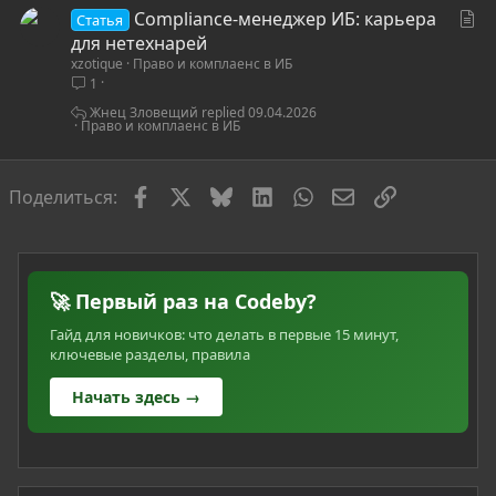
С
Compliance-менеджер ИБ: карьера
Статья
т
для нетехнарей
xzotique
Право и комплаенс в ИБ
а
1
т
ь
Жнец Зловещий
09.04.2026
Право и комплаенс в ИБ
я
Facebook
X
Bluesky
LinkedIn
WhatsApp
Электронная по
Ссылка
Поделиться:
🚀 Первый раз на Codeby?
Гайд для новичков: что делать в первые 15 минут,
ключевые разделы, правила
Начать здесь →