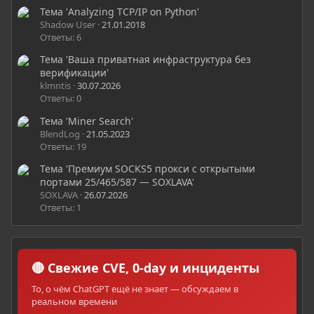
Тема 'Analyzing TCP/IP on Python'
Shadow User
21.01.2018
Ответы: 6
Тема 'Ваша приватная инфраструктура без
верификации'
klmntis
30.07.2026
Ответы: 0
Тема 'Miner Search'
BlendLog
21.05.2023
Ответы: 19
Тема 'Премиум SOCKS5 прокси с открытыми
портами 25/465/587 — SOXLAVA'
SOXLAVA
26.07.2026
Ответы: 1
🔴 Свежие CVE, 0-day и инциденты
То, о чём ChatGPT ещё не знает — обсуждаем в
реальном времени