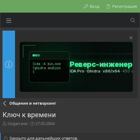
Вход
Регистрация
Общение и нетворкинг
Ключ к времени
А
Д
Gogan.exe
27.05.2004
в
а
т
т
Закрыто для дальнейших ответов.