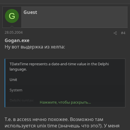
Guest
G
28.05.2004
#4
Gogan.exe
Ну вот выдержка из хелпа:
TDateTime represents a date-and-time value in the Delphi
language.
Unit
System
Delphi syntax:
Нажмите, чтобы раскрыть...
type TDateTime = type Double;
Т.е. в access нечно похожее. Возможно там
Description
используется unix time (значешь что это?). У меня