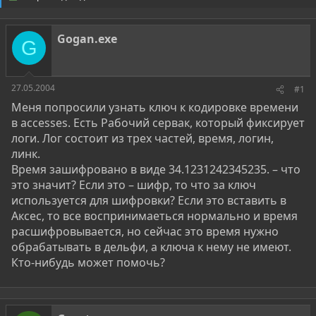
о
а
р
н
т
а
Gogan.exe
е
ч
G
м
а
ы
л
а
27.05.2004
#1
Меня попросили узнать ключ к кодировке времени
в accesses. Есть Рабочий сервак, который фиксирует
логи. Лог состоит из трех частей, время, логин,
линк.
Время зашифровано в виде 34.1231242345235. – что
это значит? Если это – шифр, то что за ключ
используется для шифровки? Если это вставить в
Аксес, то все воспринимаеться нормально и время
расшифровывается, но сейчас это время нужно
обрабатывать в дельфи, а ключа к нему не имеют.
Кто-нибудь может помочь?