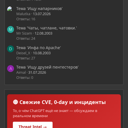
Тема 'Ищу напарников'
Malutka
13.07.2026
Ответы: 16
Тема 'Чаты, чатлане, чатовки.'
M
Mr Sizam
12.08.2003
Ответы: 24
Тема 'Инфа по Apache'
D
Deisel_X
10.08.2003
Ответы: 27
Тема 'Ищу друзей пентестеров'
A
Aimal
31.07.2026
Ответы: 0
🔴 Свежие CVE, 0-day и инциденты
То, о чём ChatGPT ещё не знает — обсуждаем в
реальном времени
Threat Intel →