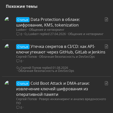
TDateTime value. For example, 6:00 am on 12/29/1899 is –1.25,
Похожие темы
not –1 + 0.25, which would be –0.75. There are no TDateTime
values between –1 and 0.
С
Data Protection в облаке:
Статья
Note: Delphi 1.0 calculated the date from year 1 instead of from
т
шифрование, KMS, tokenization
1899. To convert a Delphi 1.0 date to a TDateTime value in later
versions of the Delphi language, subtract 693594.0 from the
Luxkerr
Общение и нетворкинг
а
Delphi 1.0 date.
Luxkerr
27.04.2026
Общение и нетворкинг
0
т
ь
С
Утечка секретов в CI/CD: как API-
я
Статья
т
ключи утекают через GitHub, GitLab и Jenkins
Сергей Попов
Облачная безопасность и DevSecOps
а
0
т
ь
Сергей Попов
01.08.2026
Облачная безопасность и DevSecOps
я
С
Cold Boot Attack и DMA-атаки:
Статья
т
извлечение ключей шифрования из
а
оперативной памяти
Сергей Попов
Реверс-инжиниринг и анализ вредоносного
т
ПО
ь
0
я