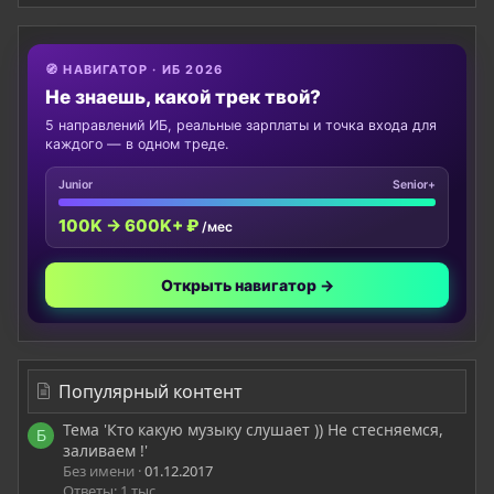
🧭 НАВИГАТОР · ИБ 2026
Не знаешь, какой трек твой?
5 направлений ИБ, реальные зарплаты и точка входа для
каждого — в одном треде.
Junior
Senior+
100K → 600K+ ₽
/мес
Открыть навигатор →
Популярный контент
Тема 'Кто какую музыку слушает )) Не стесняемся,
Б
заливаем !'
Без имени
01.12.2017
Ответы: 1 тыс.