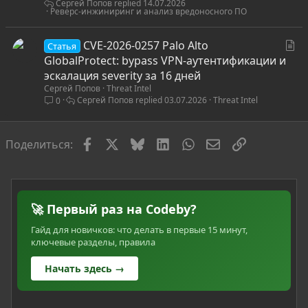
Сергей Попов
14.07.2026
Реверс-инжиниринг и анализ вредоносного ПО
С
CVE-2026-0257 Palo Alto
Статья
т
GlobalProtect: bypass VPN-аутентификации и
а
эскалация severity за 16 дней
Сергей Попов
Threat Intel
т
Сергей Попов
03.07.2026
Threat Intel
0
ь
я
Facebook
X
Bluesky
LinkedIn
WhatsApp
Электронная по
Ссылка
Поделиться:
🚀 Первый раз на Codeby?
Гайд для новичков: что делать в первые 15 минут,
ключевые разделы, правила
Начать здесь →