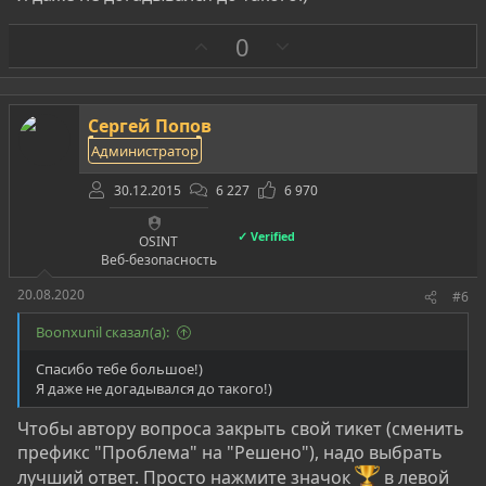
string s_Yes 
=
"Yes"
;
string s_no 
=
"no"
;
З
П
0
string s_No 
=
"No"
;
а
р
о
cout 
<<
(
"You're stupid?\n"
)
;
т
cin 
>>
(
yes_or_not
)
;
Сергей Попов
и
if
(
yes_or_not 
==
 s_yes 
||
 yes_or_not 
==
 s_Yes
)
{
Администратор
cout 
<<
(
"OK, let's check it!"
)
;
в
}
30.12.2015
6 227
6 970
return
0
;
}
✓ Verified
OSINT
Веб-безопасность
20.08.2020
#6
Вот частично исправленный код.
Для твоей задачи нужны не char, а string.
Boonxunil сказал(а):
И не забывай про кавычки
Спасибо тебе большое!)
Я даже не догадывался до такого!)
Чтобы автору вопроса закрыть свой тикет (сменить
префикс "Проблема" на "Решено"), надо выбрать
лучший ответ. Просто нажмите значок
в левой