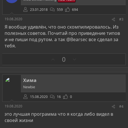
в
23.01.2018
559
694
19.08.2020
#3
Я вообще удивлён, что оно скомпилировалось. Из
полезных советов. Почитай про приведение типов
и не пиши под рутом. а так
@Bearsec
все сделал за
тебя.
З
П
0
а
р
о
т
Хима
и
Newbie
в
15.08.2020
16
0
19.08.2020
#4
это лучшая программа что я когда либо видел в
своей жизни