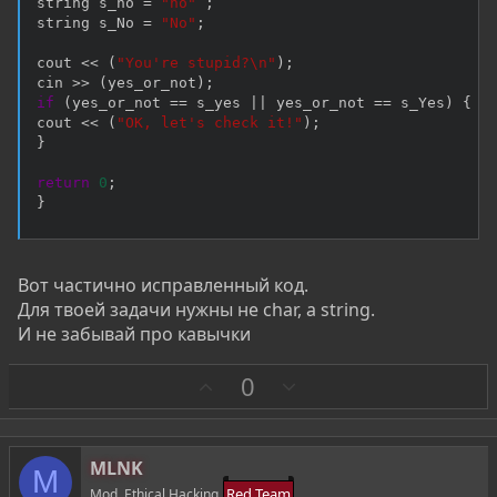
string s_no 
=
"no"
;
string s_No 
=
"No"
;
cout 
<<
(
"You're stupid?\n"
)
;
cin 
>>
(
yes_or_not
)
;
if
(
yes_or_not 
==
 s_yes 
||
 yes_or_not 
==
 s_Yes
)
{
cout 
<<
(
"OK, let's check it!"
)
;
}
return
0
;
}
Вот частично исправленный код.
Для твоей задачи нужны не char, а string.
И не забывай про кавычки
З
П
0
а
р
о
т
MLNK
M
и
Red Team
Mod. Ethical Hacking