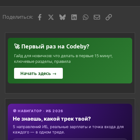
я
Facebook
X
Bluesky
LinkedIn
WhatsApp
Электронная по
Ссылка
Поделиться:
🚀 Первый раз на Codeby?
Гайд для новичков: что делать в первые 15 минут,
ключевые разделы, правила
Начать здесь →
🧭 НАВИГАТОР · ИБ 2026
Не знаешь, какой трек твой?
5 направлений ИБ, реальные зарплаты и точка входа для
каждого — в одном треде.