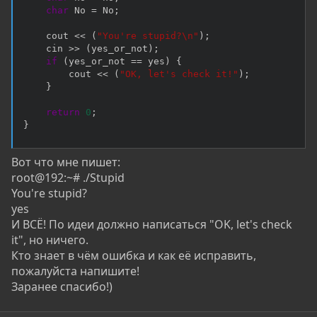
char
 No 
=
 No
;
    cout 
<<
(
"You're stupid?\n"
)
;
    cin 
>>
(
yes_or_not
)
;
if
(
yes_or_not 
==
 yes
)
{
        cout 
<<
(
"OK, let's check it!"
)
;
}
return
0
;
}
Вот что мне пишет:
root@192:~# ./Stupid
You're stupid?
yes
И ВСЁ! По идеи должно написаться "OK, let's check
it", но ничего.
Кто знает в чём ошибка и как её исправить,
пожалуйста напишите!
Заранее спасибо!)