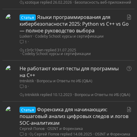
ь
xzotique
26.02.2026
Безопасность веб-приложений
я
С
Языки программирования для
Статья
т
кибербезопасности 2025: Python vs C++ vs Go
а
— полное руководство выбора
Luxkerr
Codeby School: курсы и сертификации
т
1
ь
я
z3r0c10wn
31.07.2025
Codeby School: курсы и сертификации
В
Не работают юнит-тесты для программы
о
на C++
tntnikitik
Вопросы и Ответы по ИБ (Q&A)
п
0
р
о
tntnikitik
10.12.2023
Вопросы и Ответы по ИБ (Q&A)
с
С
Форензика для начинающих:
Статья
т
пошаговый анализ цифровых следов и логов
а
SOC-аналитикам
Сергей Попов
OSINT и Форензика
т
Сергей Попов
14.08.2025
OSINT и Форензика
0
ь