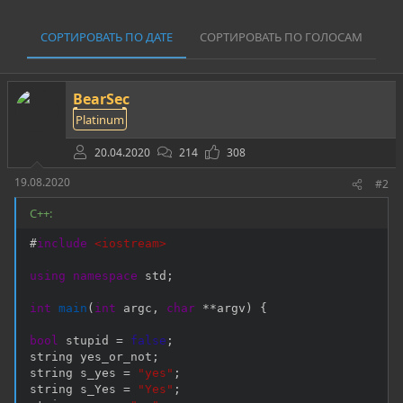
СОРТИРОВАТЬ ПО ДАТЕ
СОРТИРОВАТЬ ПО ГОЛОСАМ
BearSec
Platinum
20.04.2020
214
308
19.08.2020
#2
C++:
#
include
<iostream>
using
namespace
 std
;
int
main
(
int
 argc
,
char
*
*
argv
)
{
bool
 stupid 
=
false
;
string yes_or_not
;
string s_yes 
=
"yes"
;
string s_Yes 
=
"Yes"
;