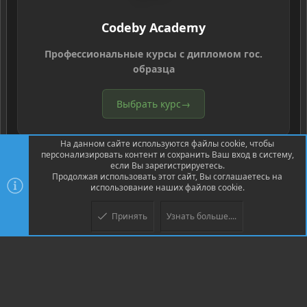
Codeby Academy
Профессиональные курсы с дипломом гос.
образца
Выбрать курс
→
На данном сайте используются файлы cookie, чтобы
персонализировать контент и сохранить Ваш вход в систему,
если Вы зарегистрируетесь.
Продолжая использовать этот сайт, Вы соглашаетесь на
использование наших файлов cookie.
®
Community platform by XenForo
© 2010-2026 XenForo Ltd.
Перевод
®
от Jumuro
Принять
Узнать больше....
Верх
Низ
XenPorta 2 PRO
© Jason Axelrod of
8WAYRUN