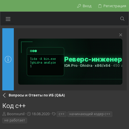
Вход
Регистрация
Вопросы и Ответы по ИБ (Q&A)
Код c++
А
Д
Т
Boonxunil
18.08.2020
c++
начинающий кодер c++
в
а
е
не работает
т
т
г