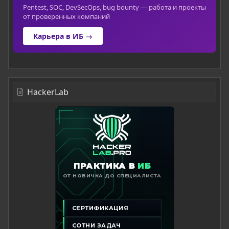
Pentest, SOC, DevSecOps, bug bounty — работа и проекты
от проверенных компаний
Карьера в ИБ →
HackerLab