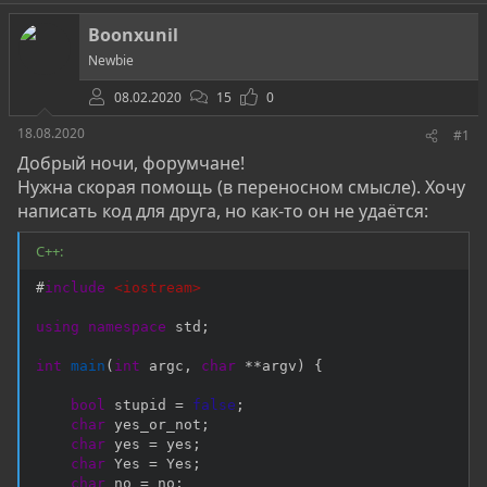
о
а
и
р
н
Boonxunil
т
а
е
ч
Newbie
м
а
ы
08.02.2020
л
15
0
а
18.08.2020
#1
Добрый ночи, форумчане!
Нужна скорая помощь (в переносном смысле). Хочу
написать код для друга, но как-то он не удаётся:
C++:
#
include
<iostream>
using
namespace
 std
;
int
main
(
int
 argc
,
char
*
*
argv
)
{
bool
 stupid 
=
false
;
char
 yes_or_not
;
char
 yes 
=
 yes
;
char
 Yes 
=
 Yes
;
char
 no 
=
 no
;