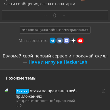
части сообщения, слева от аватарки.
З
П
0
а
р
о
т
Для ответа нужно войти/зарегистрироваться
и
Мы в соцсетях:
в
Взломай свой первый сервер и прокачай скилл
—
Начни игру на HackerLab
Похожие темы
С
Атаки по времени в веб-
Статья
т
приложениях
xzotique
Безопасность веб-приложений
а
0
т