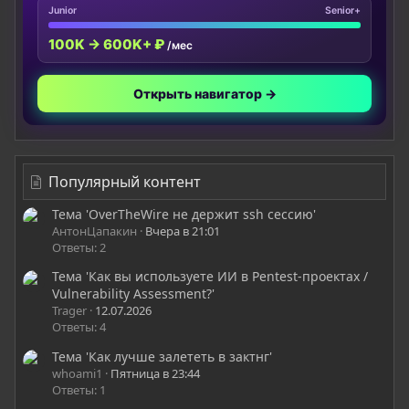
Junior
Senior+
100K → 600K+ ₽
/мес
Открыть навигатор →
Популярный контент
Тема 'OverTheWire не держит ssh сессию'
АнтонЦапакин
Вчера в 21:01
Ответы: 2
Тема 'Как вы используете ИИ в Pentest-проектах /
Vulnerability Assessment?'
Trager
12.07.2026
Ответы: 4
Тема 'Как лучше залететь в зактнг'
whoami1
Пятница в 23:44
Ответы: 1