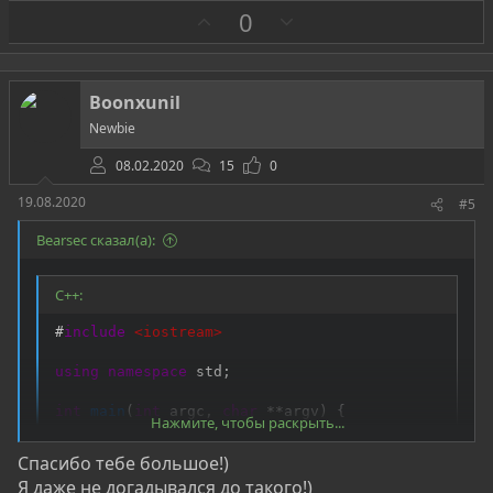
З
П
0
а
р
о
т
Boonxunil
и
Newbie
в
08.02.2020
15
0
19.08.2020
#5
Bearsec сказал(а):
C++:
#
include
<iostream>
using
namespace
 std
;
int
main
(
int
 argc
,
char
*
*
argv
)
{
Нажмите, чтобы раскрыть...
bool
 stupid 
=
false
;
Спасибо тебе большое!)
string yes_or_not
;
Я даже не догадывался до такого!)
string s_yes 
=
"yes"
;