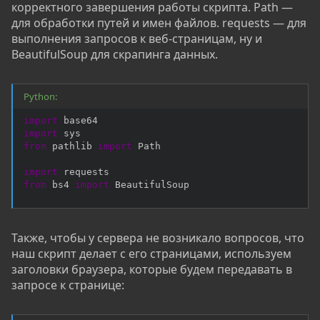
корректного завершения работы скрипта. Path —
для обработки путей и имен файлов. requests — для
выполнения запросов к веб-страницам, ну и
BeautifulSoup для скрапинга данных.
Python:
import
import
from
 pathlib 
import
 Path

import
from
 bs4 
import
 BeautifulSoup
Также, чтобы у сервера не возникало вопросов, что
наш скрипт делает с его страницами, используем
заголовки браузера, которые будем передавать в
запросе к странице: