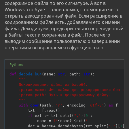
содержимое файла по его сигнатуре. А вот в
Windows это будет головоломка, с помощью чего
открыть декодированный файл. Если расширение в
кодированном файле есть, добавляем его к имени
файла. Декодируем, предварительно переведенный
в байты, текст и сохраняем в файл. После чего
выводим сообщение пользователю о завершении
операции и возвращаемся в функцию main.
Python:
def
decode_b64
(
name
:
str
,
 path
:
str
)
:
"""

    Декодирование файла из base64.

    :param name: Имя файла для декодирования без рас
    :param path: Путь к декодируемому файлу.

    """
with
open
(
path
,
"r"
,
 encoding
=
'utf-8'
)
as
 f
:
        txt 
=
 f
.
read
(
)
if
 ext 
:
=
 txt
.
split
(
","
)
[
0
]
:
            name 
=
f'
{
name
}
.
{
ext
}
'
        dec 
=
 base64
.
decodebytes
(
txt
.
split
(
","
)
[
1
]
.