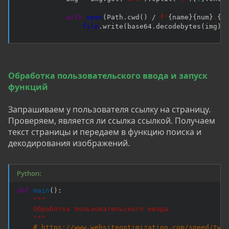
with
open
(
Path
.
cwd
(
)
/
f'
{
name
}
{
num
}
.
{
e
file
.
write
(
base64
.
decodebytes
(
img
)
)
Обработка пользовательского ввода и запуск
функций
Запрашиваем у пользователя ссылку на страницу.
Проверяем, является ли ссылка ссылкой. Получаем
текст страницы и передаем в функцию поиска и
декодирования изображений.
Python:
def
main
(
)
:
"""

    Обработка пользовательского ввода.

    """
# https://www.websiteoptimization.com/speed/twe