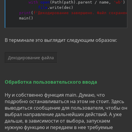
with
open
(
Path
(
path
)
.
parent 
/
 name
,
'wb'
)
a
file
.
write
(
dec
)
print
(
f'Декодирование завершено. Файл сохранен:
    main
(
)
В терминале это выглядит следующим образом:
Декодирование файла
Обработка пользовательского ввода
Ну и собственно функция main. Думаю, что
подробно останавливаться на этом не стоит. Здесь
выводиться сообщение для пользователя, чтобы он
выбрал направление дальнейших действий. А уже
дальше, в зависимости от выбора, запускаем
нужную функцию и передаем в нее требуемые