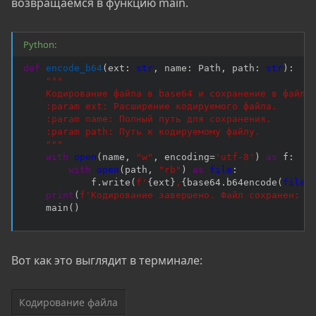
возвращаемся в функцию main.
Python:
def
encode_b64
(
ext
:
str
,
 name
:
 Path
,
 path
:
str
)
:
"""

    Кодирование файла в base64 и сохранение в файл.

    :param ext: Расширение кодируемого файла.

    :param name: Полный путь для сохранения.

    :param path: Путь к кодируемому файлу.

    """
with
open
(
name
,
"w"
,
 encoding
=
'utf-8'
)
as
 f
:
with
open
(
path
,
"rb"
)
as
file
:
            f
.
write
(
f'
{
ext
}
,
{
base64
.
b64encode
(
file
.
print
(
f'Кодирование завершено. Файл сохранен: 
{
    main
(
)
Вот как это выглядит в терминале:
Кодирование файла