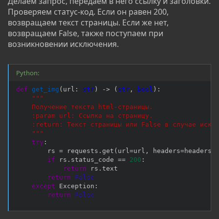
Делаем запрос, передаем в него ссылку и заголовки.
Проверяем статус-код. Если он равен 200,
возвращаем текст страницы. Если же нет,
возвращаем False, также поступаем при
возникновении исключения.
Python:
def
get_img
(
url
:
str
)
-
>
(
str
,
bool
)
:
"""

    Получение текста html-страницы.

    :param url: Ссылка на страницу.

    :return: Текст страницы или False в случае исклю
    """
try
:
        rs 
=
 requests
.
get
(
url
=
url
,
 headers
=
headers
)
if
 rs
.
status_code 
==
200
:
return
 rs
.
text

return
False
except
 Exception
:
return
False