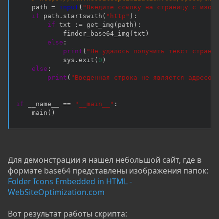
    path 
=
input
(
"Введите ссылку на страницу с изоб
if
 path
.
startswith
(
"http"
)
:
if
 txt 
:
=
 get_img
(
path
)
:
            finder_base64_img
(
txt
)
else
:
print
(
"Не удалось получить текст страни
            sys
.
exit
(
0
)
else
:
print
(
"Введенная строка не является адресом
if
 __name__ 
==
"__main__"
:
    main
(
)
Для демонстрации я нашел небольшой сайт, где в
формате base64 представлены изображения папок:
Folder Icons Embedded in HTML -
WebSiteOptimization.com
Вот результат работы скрипта: