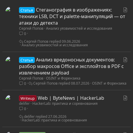
С
Стеганография в изображениях:
Статья
т
техники LSB, DCT и palette-манипуляций — от
а
атаки до детекта
Сергей Попов
Анализ уязвимостей и исследования
т
0
ь
я
Сергей Попов
09.06.2026
Анализ уязвимостей и исследования
С
Анализ вредоносных документов:
Статья
т
разбор макросов Office и эксплойтов в PDF с
а
извлечением payload
Сергей Попов
OSINT и Форензика
т
Сергей Попов
08.07.2026
OSINT и Форензика
0
ь
я
С
Web | ByteNews | HackerLab
Writeup
delifer
HackerLab: практика и соревнования
т
0
а
т
delifer
27.06.2026
HackerLab: практика и соревнования
ь
я