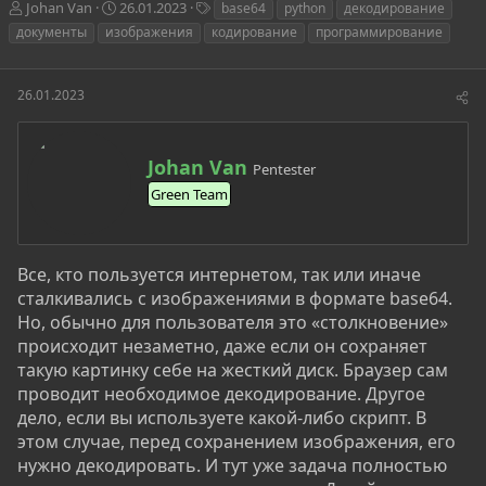
А
Д
Т
Johan Van
26.01.2023
base64
python
декодирование
в
а
е
документы
изображения
кодирование
программирование
т
т
г
о
а
и
р
н
26.01.2023
т
а
е
ч
м
а
А
ы
л
Johan Van
Pentester
в
а
Green Team
т
о
р
Все, кто пользуется интернетом, так или иначе
сталкивались с изображениями в формате base64.
Но, обычно для пользователя это «столкновение»
происходит незаметно, даже если он сохраняет
такую картинку себе на жесткий диск. Браузер сам
проводит необходимое декодирование. Другое
дело, если вы используете какой-либо скрипт. В
этом случае, перед сохранением изображения, его
нужно декодировать. И тут уже задача полностью