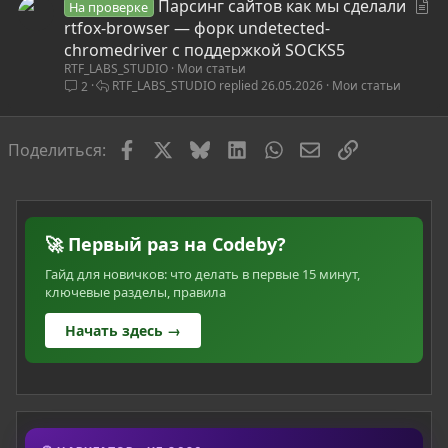
С
Парсинг сайтов как мы сделали
На проверке
т
rtfox-browser — форк undetected-
а
chromedriver с поддержкой SOCKS5
RTF_LABS_STUDIO
Мои статьи
т
RTF_LABS_STUDIO
26.05.2026
Мои статьи
2
ь
я
Facebook
X
Bluesky
LinkedIn
WhatsApp
Электронная по
Ссылка
Поделиться:
🚀 Первый раз на Codeby?
Гайд для новичков: что делать в первые 15 минут,
ключевые разделы, правила
Начать здесь →