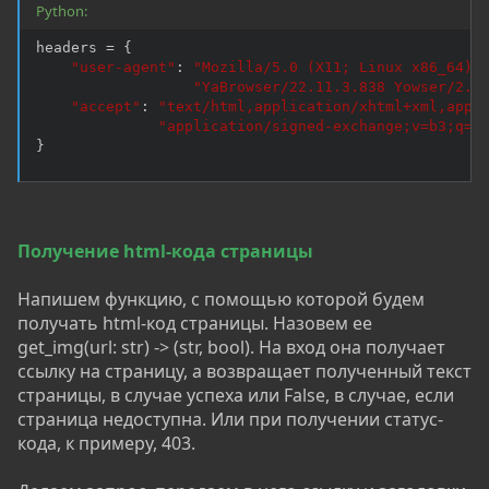
Python:
headers 
=
{
"user-agent"
:
"Mozilla/5.0 (X11; Linux x86_64) 
"YaBrowser/22.11.3.838 Yowser/2.5
"accept"
:
"text/html,application/xhtml+xml,appl
"application/signed-exchange;v=b3;q=0
}
Получение html-кода страницы
Напишем функцию, с помощью которой будем
получать html-код страницы. Назовем ее
get_img(url: str) -> (str, bool). На вход она получает
ссылку на страницу, а возвращает полученный текст
страницы, в случае успеха или False, в случае, если
страница недоступна. Или при получении статус-
кода, к примеру, 403.