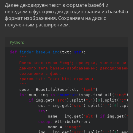
Далее декодируем текст в формате base64 и
передаем в функцию для декодирования из base64 в
формат изображения. Сохраняем на диск с
полученным расширением.
Python:
def
finder_base64_img
(
txt
:
str
)
:
"""

    Поиск всех тегов "img"; проверка, является ли со
    данного тега base64-изображением; декодирование 
    сохранение в файл.

    :param txt: Текст html-страницы.

    """
    soup 
=
 BeautifulSoup
(
txt
,
"lxml"
)
for
 num
,
 img 
in
enumerate
(
soup
.
find_all
(
"img"
)
)
if
 img
.
get
(
'src'
)
.
split
(
","
)
[
0
]
.
split
(
";"
)
[
            ext 
=
 img
.
get
(
'src'
)
.
split
(
","
)
[
0
]
.
spli
try
:
                name 
=
 img
.
get
(
'alt'
)
if
 img
.
get
(
'a
except
 AttributeError
:
                name 
=
"image"
            img 
=
 img
.
get
(
'src'
)
.
split
(
","
)
[
1
]
.
enco