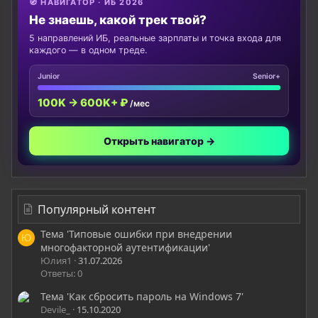
🧭 НАВИГАТОР · ИБ 2026
Не знаешь, какой трек твой?
5 направлений ИБ, реальные зарплаты и точка входа для
каждого — в одном треде.
Junior
Senior+
100K → 600K+ ₽
/мес
Открыть навигатор →
Популярный контент
Тема 'Типовые ошибки при внедрении
Ю
многофакторной аутентификации'
Юлия1
31.07.2026
Ответы: 0
Тема 'Как сбросить пароль на Windows 7'
Devile_
15.10.2020