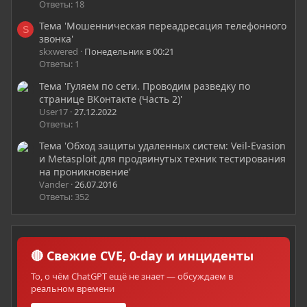
Ответы: 18
Тема 'Мошенническая переадресация телефонного
S
звонка'
skxwered
Понедельник в 00:21
Ответы: 1
Тема 'Гуляем по сети. Проводим разведку по
странице ВКонтакте (Часть 2)'
User17
27.12.2022
Ответы: 1
Тема 'Обход защиты удаленных систем: Veil-Evasion
и Metasploit для продвинутых техник тестирования
на проникновение'
Vander
26.07.2016
Ответы: 352
🔴 Свежие CVE, 0-day и инциденты
То, о чём ChatGPT ещё не знает — обсуждаем в
реальном времени