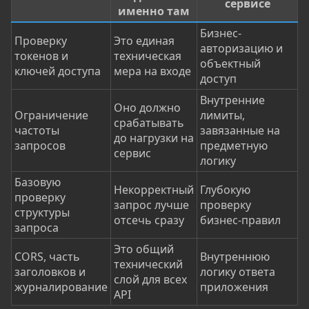
сервисе
именно там
Бизнес-
Проверку
Это единая
авторизацию и
токенов и
техническая
объектный
ключей доступа
мера на входе
доступ
Внутренние
Оно должно
Ограничение
лимиты,
срабатывать
частоты
завязанные на
до нагрузки на
запросов
предметную
сервис
логику
Базовую
Некорректный
Глубокую
проверку
запрос лучше
проверку
структуры
отсечь сразу
бизнес-правил
запроса
Это общий
CORS, часть
Внутреннюю
технический
заголовков и
логику ответа
слой для всех
журналирование
приложения
API