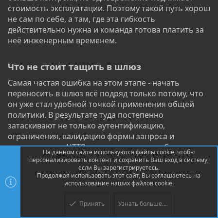
стоимость эксплуатации. Поэтому такой путь хорош
не сам по себе, а там, где эта гибкость
действительно нужна и команда готова платить за
неё инженерным временем.
Что не стоит тащить в шлюз​
Самая частая ошибка на этом этапе - начать
переносить в шлюз всё подряд только потому, что
он уже стал удобной точкой применения общей
политики. В результате туда постепенно
затаскивают не только аутентификацию,
ограничения, валидацию формы запроса и
выравнивание HTTP-слоя, но и сложную бизнес-
На данном сайте используются файлы cookie, чтобы
авторизацию, предметные правила доступа,
персонализировать контент и сохранить Ваш вход в систему,
ветвящуюся прикладную логику и всё, что требует
если Вы зарегистрируетесь.
Продолжая использовать этот сайт, Вы соглашаетесь на
глубокого понимания самого сервиса.
использование наших файлов cookie.
На короткой дистанции это может даже выглядеть
Принять
Узнать больше....
как аккуратная централизация. На длинной почти