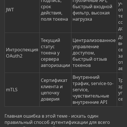
Подпись,
Публичные API,
учи
срок
быстрый входной
JWT
отз
действия,
фильтр, высокая
тек
поля токена
нагрузка
сос
дос
Доб
Текущий
Централизованное
вне
статус
управление
Интроспекция
сет
токена у
доступом,
OAuth2
зав
сервера
быстрый отзыв
от 
авторизации
токенов
авт
Внутренний
Сертификат
Тре
трафик, service-to-
клиента и
зре
mTLS
service,
цепочку
упр
чувствительные
доверия
сер
внутренние API
Главная ошибка в этой теме - искать один
правильный способ аутентификации для всего