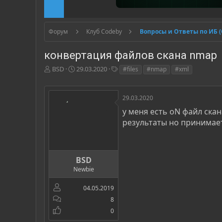
Форум
Клуб Codeby
Вопросы и Ответы по ИБ 
конвертация файлов скана nmap
А
Д
Т
BSD
29.03.2020
#files
#nmap
#xml
в
а
е
т
т
г
о
а
и
29.03.2020
р
н
у меня есть oN файл скан
т
а
результаты но принимает 
е
ч
м
а
ы
л
а
BSD
Newbie
04.05.2019
8
0