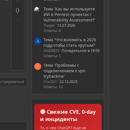
а
0
Тема 'Как вы используете
ИИ в Pentest-проектах /
П
Vulnerability Assessment?'
р
Trager
12.07.2026
Ответы: 4
о
т
Тема 'Что взломать в 2026
A
и
году,чтобы стать крутым?'
в
ANDREI3
Понедельник в 18:59
Ответы: 1
Тема 'Проблемы с
L
подключением к vpn
tryhackme'
l1nx321
22.12.2025
истрироваться
Ответы: 10
🔴 Свежие CVE, 0-day
и инциденты
То, о чём ChatGPT ещё не