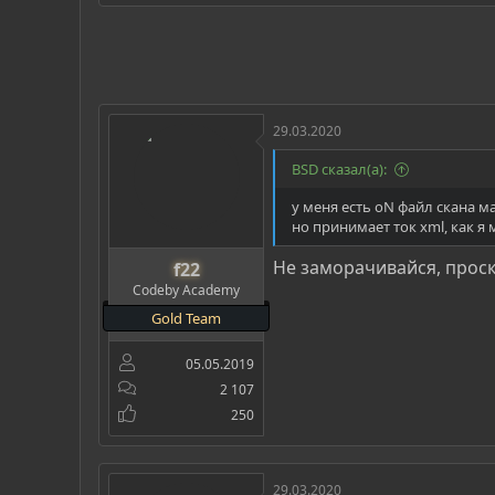
29.03.2020
BSD сказал(а):
у меня есть oN файл скана м
но принимает ток xml, как я
Не заморачивайся, проск
f22
Codeby Academy
Gold Team
05.05.2019
2 107
250
29.03.2020