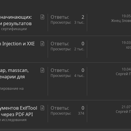
С
19.05
 начинающих:
Ответы
2
Жнец Злов
т
Просмотры
3 тыс.
и результатов
 и сертификации
а
т
ь
С
19.03
 Injection и XXE
Ответы
0
xz
я
т
Просмотры
2 тыс.
а
т
ь
С
10.04
ap, masscan,
Ответы
0
Сергей 
я
т
Просмотры
4 тыс.
енарии для
а
стирование на
т
ь
я
С
21.07
ументов ExifTool
Ответы
0
Сергей 
т
Просмотры
374
E через PDF API
и исследования
а
т