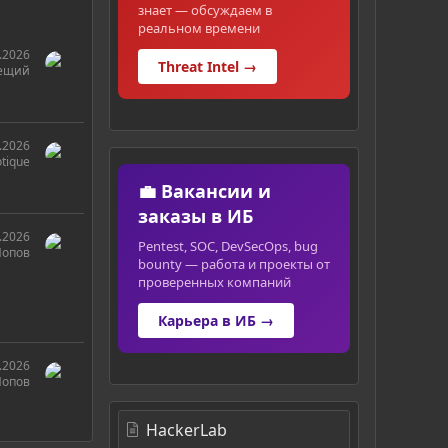
знает — обсуждаем в
реальном времени
.2026
Threat Intel →
ещий
.2026
otique
💼 Вакансии и
заказы в ИБ
.2026
Pentest, SOC, DevSecOps, bug
Попов
bounty — работа и проекты от
проверенных компаний
Карьера в ИБ →
.2026
Попов
HackerLab