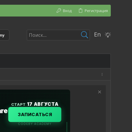
Вход
Регистрация
En
emy