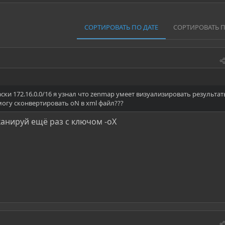
СОРТИРОВАТЬ ПО ДАТЕ
СОРТИРОВАТЬ 
аски 172.16.0.0/16 я узнал что zenmap умеет визуализировать результа
 могу сконвертировать oN в xml файл???
анируй ещё раз с ключом -oX