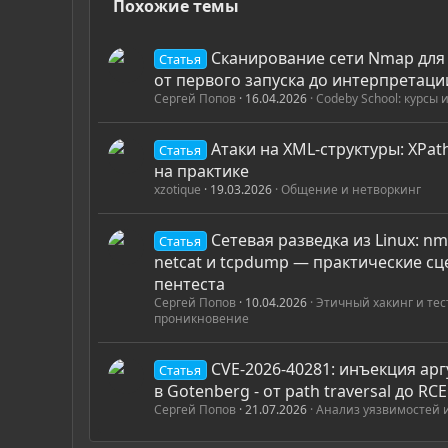
Похожие темы
Сканирование сети Nmap для
Статья
от первого запуска до интерпретаци
Сергей Попов
16.04.2026
Codeby School: курсы
Атаки на XML-структуры: XPath
Статья
на практике
xzotique
19.03.2026
Общение и нетворкинг
Сетевая разведка из Linux: nm
Статья
netcat и tcpdump — практические сц
пентеста
Сергей Попов
10.04.2026
Этичный хакинг и те
проникновение
CVE-2026-40281: инъекция арг
Статья
в Gotenberg - от path traversal до RC
Сергей Попов
21.07.2026
Анализ уязвимостей 