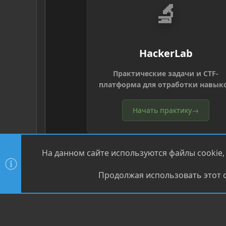
🔬
HackerLab
Практические задачи и CTF-
платформа для отработки навык
Начать практику
→
На данном сайте используются файлы cookie,
Продолжая использовать этот с
®
Community platform by XenForo
© 2010-2026 XenForo Ltd
XenPorta 2 PRO
© Jason Axelrod of
8WAYRUN