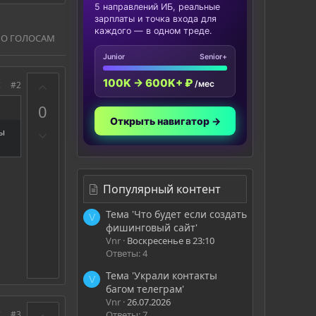
5 направлений ИБ, реальные
зарплаты и точка входа для
каждого — в одном треде.
ПО ГОЛОСАМ
Junior
Senior+
З
100K → 600K+ ₽
/мес
#2
а
0
Открыть навигатор →
П
ты
р
о
т
Популярный контент
и
в
Тема 'Что будет если создать
V
фишинговый сайт'
Vnr
Воскресенье в 23:10
Ответы: 4
Тема 'Украли контакты
V
багом телеграм'
Vnr
26.07.2026
З
#3
Ответы: 7