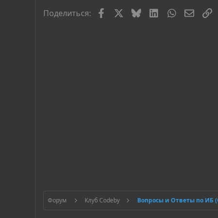
Facebook
X
Bluesky
LinkedIn
WhatsApp
Элект
С
Поделиться:
Форум
Клуб Codeby
Вопросы и Ответы по ИБ 