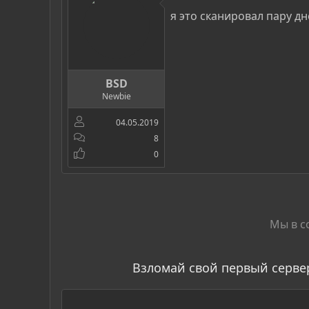
я это сканировал пару д
BSD
Newbie
04.05.2019
8
0
Мы в с
Взломай свой первый серве