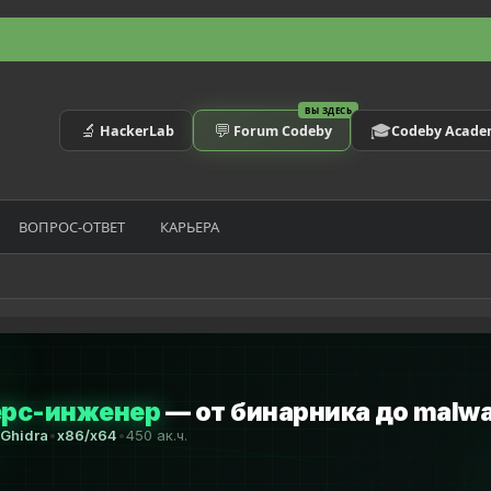
ВЫ ЗДЕСЬ
🔬
💬
🎓
HackerLab
Forum Codeby
Codeby Acad
ВОПРОС-ОТВЕТ
КАРЬЕРА