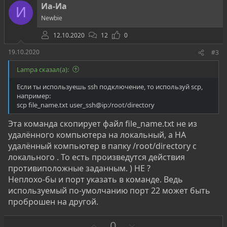
т
Иа-Иа
И
и
Newbie
в
12.10.2020
12
0
19.10.2020
#3
Lampa сказал(а):
Если ты используешь ssh подключение, то используй scp,
например:
scp file_name.txt user_ssh@ip:/root/directory
Эта команда скопирует файл file_name.txt не из
удалённого компьютера на локальный, а НА
удалённый компьютер в папку /root/directory с
локального . То есть произведутся действия
противиположные заданным. ) НЕ ?
Неплохо-бы и порт указать в команде. Ведь
используемый по-умолчанию порт 22 может быть
проброшен на другой.
З
П
0