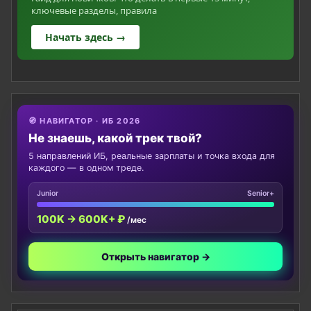
ключевые разделы, правила
Начать здесь →
🧭 НАВИГАТОР · ИБ 2026
Не знаешь, какой трек твой?
5 направлений ИБ, реальные зарплаты и точка входа для
каждого — в одном треде.
Junior
Senior+
100K → 600K+ ₽
/мес
Открыть навигатор →