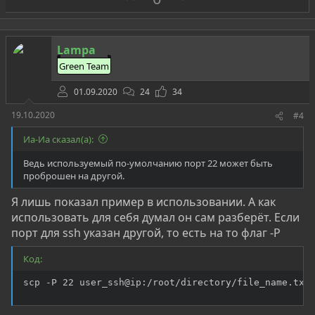
а
р
о
т
Lampa
и
Green Team
в
01.09.2020
24
34
19.10.2020
#4
Иа-Иа сказал(а):
Ведь используемый по-умолчанию порт 22 может быть
проброшен на другой.
Я лишь показал пример в использовании. А как
использовать для себя думал он сам разберёт. Если
порт для ssh указан другой, то есть на то флаг -P
Код:
scp -P 22 user_ssh@ip:/root/directory/file_name.txt