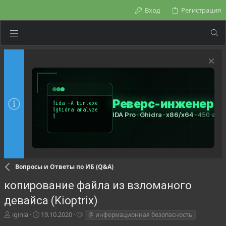
Вход
Регистрация
Вопросы и Ответы по ИБ (Q&A)
копирование файла из взломаного
девайса (Kioptrix)
А
Д
Т
iginla
19.10.2020
@ информационная безопасность
в
а
е