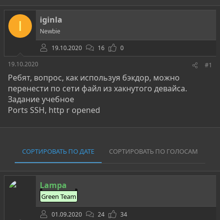
т
т
г
о
а
и
iginla
I
р
н
Newbie
т
а
е
ч
19.10.2020
16
0
м
а
ы
л
19.10.2020
#1
а
Ребят, вопрос, как используя бэкдор, можно
перенести по сети файл из хакнутого девайса.
Задание учебное
Ports SSH, http r opened
СОРТИРОВАТЬ ПО ДАТЕ
СОРТИРОВАТЬ ПО ГОЛОСАМ
Lampa
Green Team
01.09.2020
24
34