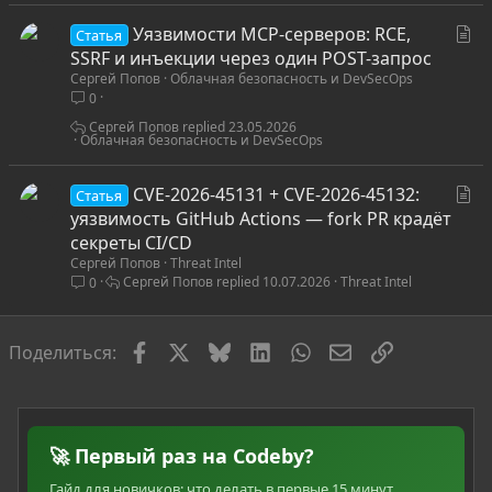
я
С
Уязвимости MCP-серверов: RCE,
Статья
т
SSRF и инъекции через один POST-запрос
Сергей Попов
Облачная безопасность и DevSecOps
а
0
т
ь
Сергей Попов
23.05.2026
Облачная безопасность и DevSecOps
я
С
CVE-2026-45131 + CVE-2026-45132:
Статья
т
уязвимость GitHub Actions — fork PR крадёт
а
секреты CI/CD
Сергей Попов
Threat Intel
т
Сергей Попов
10.07.2026
Threat Intel
0
ь
я
Facebook
X
Bluesky
LinkedIn
WhatsApp
Электронная по
Ссылка
Поделиться:
🚀 Первый раз на Codeby?
Гайд для новичков: что делать в первые 15 минут,