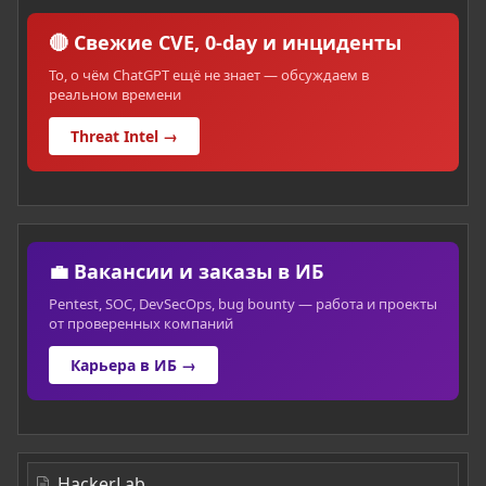
🔴 Свежие CVE, 0-day и инциденты
То, о чём ChatGPT ещё не знает — обсуждаем в
реальном времени
Threat Intel →
💼 Вакансии и заказы в ИБ
Pentest, SOC, DevSecOps, bug bounty — работа и проекты
от проверенных компаний
Карьера в ИБ →
HackerLab