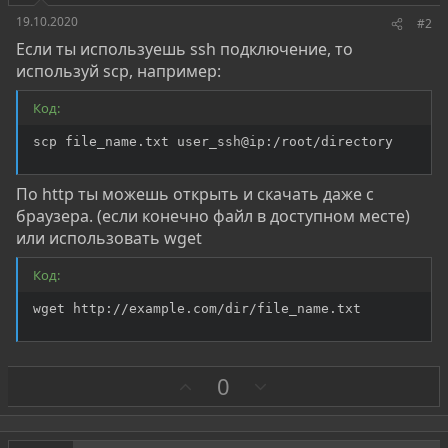
19.10.2020
#2
Если ты используешь ssh подключение, то
используй scp, например:
Код:
scp file_name.txt user_ssh@ip:/root/directory
По http ты можешь открыть и скачать даже с
браузера. (если конечно файл в доступном месте)
или использовать wget
Код:
wget http://example.com/dir/file_name.txt
З
П
0
а
р
о