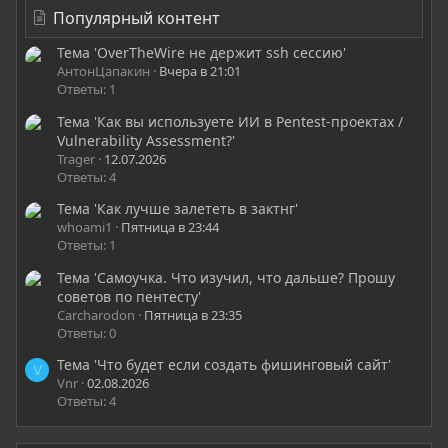
Популярный контент
Тема 'OverTheWire не держит ssh сессию'
АнтонЦапакин
Вчера в 21:01
Ответы: 1
Тема 'Как вы используете ИИ в Pentest-проектах /
Vulnerability Assessment?'
Trager
12.07.2026
Ответы: 4
Тема 'Как лучше залететь в зактнг'
whoami1
Пятница в 23:44
Ответы: 1
Тема 'Самоучка. Что изучил, что дальше? Прошу
советов по пентесту'
Carcharodon
Пятница в 23:35
Ответы: 0
Тема 'Что будет если создать фишинговый сайт'
V
Vnr
02.08.2026
Ответы: 4