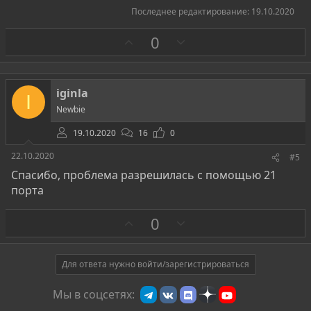
Последнее редактирование:
19.10.2020
З
П
0
а
р
о
т
iginla
I
и
Newbie
в
19.10.2020
16
0
22.10.2020
#5
Спасибо, проблема разрешилась с помощью 21
порта
З
П
0
а
р
о
т
Для ответа нужно войти/зарегистрироваться
и
Мы в соцсетях:
в