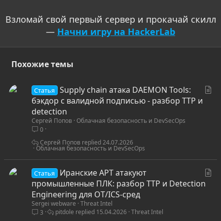
Взломай свой первый сервер и прокачай скилл
—
Начни игру на HackerLab
Похожие темы
С
Supply chain атака DAEMON Tools:
Статья
т
бэкдор с валидной подписью - разбор TTP и
а
detection
Сергей Попов
Облачная безопасность и DevSecOps
т
0
ь
я
Сергей Попов
24.07.2026
Облачная безопасность и DevSecOps
С
Иранские APT атакуют
Статья
т
промышленные ПЛК: разбор TTP и Detection
а
Engineering для OT/ICS-сред
Sergei webware
Threat Intel
т
pitdole
15.04.2026
Threat Intel
3
ь