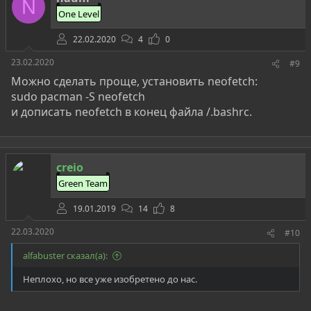
N
One Level
22.02.2020
4
0
23.02.2020
#9
Можно сделать проще, установить neofetch:
sudo pacman -S neofetch
и дописать neofetch в конец файла /.bashrc.
creio
Green Team
19.01.2019
14
8
22.03.2020
#10
alfabuster сказал(а):
Неплохо, но все уже изобретено до нас.