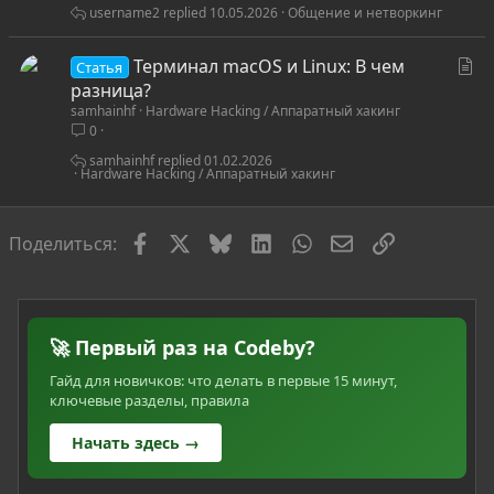
username2
10.05.2026
Общение и нетворкинг
С
Терминал macOS и Linux: В чем
Статья
т
разница?
samhainhf
Hardware Hacking / Аппаратный хакинг
а
0
т
ь
samhainhf
01.02.2026
Hardware Hacking / Аппаратный хакинг
я
Facebook
X
Bluesky
LinkedIn
WhatsApp
Электронная по
Ссылка
Поделиться:
🚀 Первый раз на Codeby?
Гайд для новичков: что делать в первые 15 минут,
ключевые разделы, правила
Начать здесь →