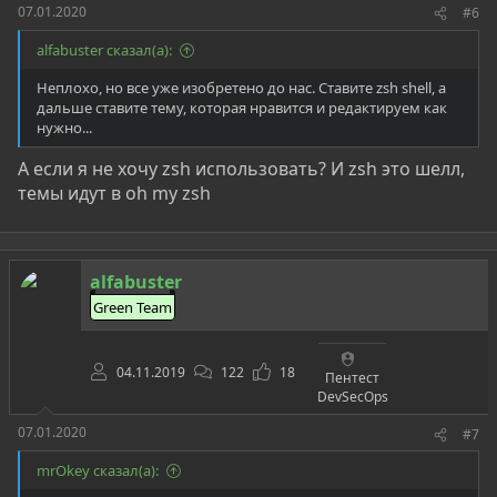
07.01.2020
#6
alfabuster сказал(а):
Неплохо, но все уже изобретено до нас. Ставите zsh shell, а
дальше ставите тему, которая нравится и редактируем как
нужно...
А если я не хочу zsh использовать? И zsh это шелл,
темы идут в oh my zsh
alfabuster
Green Team
04.11.2019
122
18
Пентест
DevSecOps
07.01.2020
#7
mrOkey сказал(а):