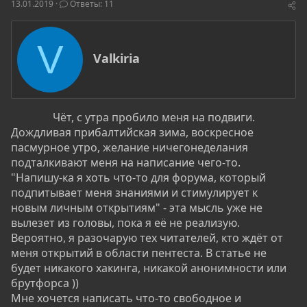
о
а
и
13.01.2019
Ответы: 11
р
н
т
а
е
ч
V
м
а
А
Valkiria
ы
л
в
а
т
о
р
Чёт, с утра пробило меня на подвиги.​
Дождливая прибалтийская зима, воскресное
пасмурное утро, желание ничегонеделания
подталкивают меня на написание чего-то.
"Напишу-ка я хоть что-то для форума, который
подпитывает меня знаниями и стимулирует к
новым личным открытиям" - эта мысль уже не
вылезет из головы, пока я её не реализую.
Вероятно, я разочарую тех читателей, кто ждёт от
меня открытий в области пентеста. В статье не
будет никакого хакинга, никакой анонимности или
брутфорса ))
Мне хочется написать что-то свободное и