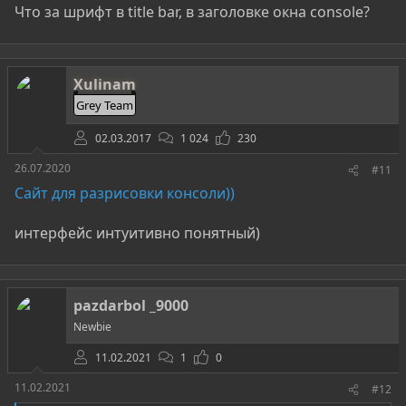
Что за шрифт в title bar, в заголовке окна console?
Xulinam
Grey Team
02.03.2017
1 024
230
26.07.2020
#11
Cайт для разрисовки консоли))
интерфейс интуитивно понятный)
pazdarbol _9000
Newbie
11.02.2021
1
0
11.02.2021
#12