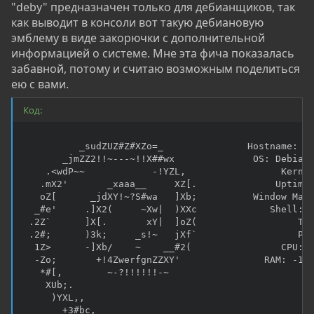
"deby" предназначен только для дебианщиков, так
как выводит в консоли вот такую дебиановую
эмблему в виде закорючки с дополнительной
информацией о системе. Мне эта фича показалась
забавной, потому и считаю возможным поделиться
ею с вами.
Код:
                                                    
          _sudZUZ#Z#XZo=_               Hostname: de
       _jmZZ2!!~---~!!X##wx              OS: Debian 
    .<wdP~~            -!YZL,                 Kernel
   .mX2'       _xaaa__     XZ[.              Uptime:
   oZ[      _jdXY!~?S#wa   ]Xb;          Window Mana
  _#e'     .]X2(     ~Xw|  )XXc             Shell: B
 .2Z`      ]X[.       xY|  ]oZ(                  Ter
 .2#;      )3k;     _s!~   jXf`                  Pac
  1Z>      -]Xb/    ~    __#2(                CPU: I
  -Zo;       +!4ZwerfgnZZXY'               RAM: -148
   *#[,        ~-?!!!!!!-~                          
    XUb;.                         

     )YXL,,                       

       +3#bc,                     
