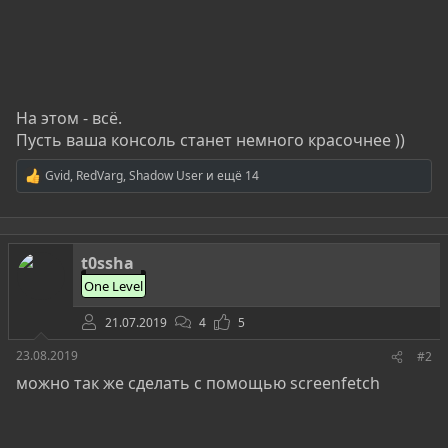
На этом - всё.
Пусть ваша консоль станет немного красочнее ))
Gvid
,
RedVarg
,
Shadow User
и ещё 14
Р
е
а
к
ц
t0ssha
и
и
One Level
:
21.07.2019
4
5
23.08.2019
#2
можно так же сделать с помощью screenfetch