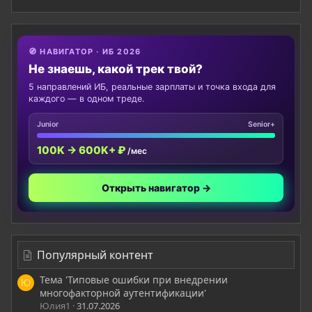
🧭 НАВИГАТОР · ИБ 2026
Не знаешь, какой трек твой?
5 направлений ИБ, реальные зарплаты и точка входа для
каждого — в одном треде.
Junior
Senior+
100K → 600K+ ₽
/мес
Открыть навигатор →
Популярный контент
Тема 'Типовые ошибки при внедрении
Ю
многофакторной аутентификации'
Юлия1
31.07.2026