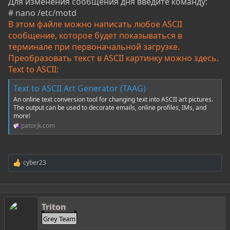
Для изменения сообщения дня введите команду:
# nano /etc/motd
В этом файле можно написать любое ASCII
сообщение, которое будет показываться в
терминале при первоначальной загрузке.
Преобразовать текст в ASCII картинку можно здесь.
Text to ASCII:
Text to ASCII Art Generator (TAAG)
An online text conversion tool for changing text into ASCII art pictures.
The output can be used to decorate emails, online profiles, IMs, and
more!
patorjk.com
cyber23
Р
е
а
к
ц
Triton
и
и
Grey Team
: