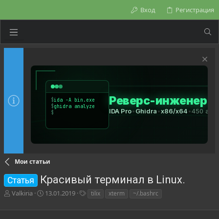
Вход
Регистрация
Мои статьи
Красивый терминал в Linux.
Статья
А
Д
Т
Valkiria
13.01.2019
tilix
xterm
~/.bashrc
в
а
е
т
т
г