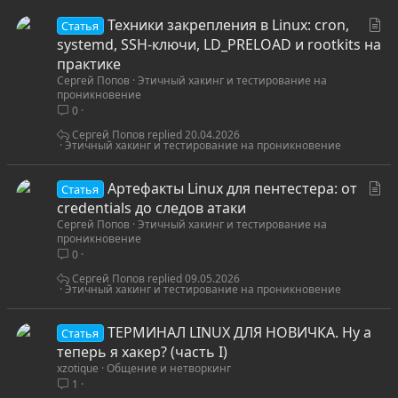
С
Техники закрепления в Linux: cron,
Статья
т
systemd, SSH-ключи, LD_PRELOAD и rootkits на
а
практике
Сергей Попов
Этичный хакинг и тестирование на
т
проникновение
ь
0
я
Сергей Попов
20.04.2026
Этичный хакинг и тестирование на проникновение
С
Артефакты Linux для пентестера: от
Статья
т
credentials до следов атаки
Сергей Попов
Этичный хакинг и тестирование на
а
проникновение
т
0
ь
Сергей Попов
09.05.2026
я
Этичный хакинг и тестирование на проникновение
ТЕРМИНАЛ LINUX ДЛЯ НОВИЧКА. Ну а
Статья
теперь я хакер? (часть I)
xzotique
Общение и нетворкинг
1