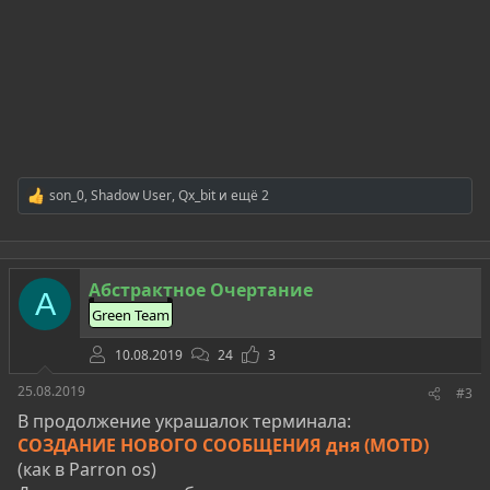
son_0
,
Shadow User
,
Qx_bit
и ещё 2
Р
е
а
к
ц
Абстрактное Очертание
и
А
и
Green Team
:
10.08.2019
24
3
25.08.2019
#3
В продолжение украшалок терминала:
СОЗДАНИЕ НОВОГО СООБЩЕНИЯ дня (MOTD)
(как в Parron os)