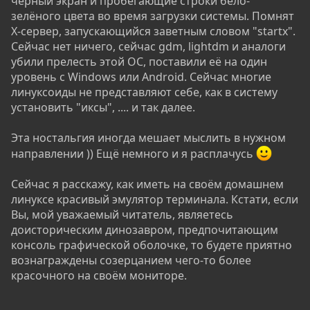
чёрный экран и пробегающие строки бело-
зелёного цвета во время загрузки системы. Помнят
X-сервер, запускающийся заветным словом "startx".
Сейчас нет ничего, сейчас gdm, lightdm и аналоги
убили прелесть этой ОС, поставили её на один
уровень с Windows или Android. Сейчас многие
линуксоиды не представляют себе, как в систему
установить "иксы", .... и так далее.
Эта ностальгия иногда мешает мыслить в нужном
направлении )) Ещё немного и я расплачусь
Сейчас я расскажу, как иметь на своём домашнем
линуксе красивый эмулятор терминала. Кстати, если
Вы, мой уважаемый читатель, являетесь
доисторическим динозавром, предпочитающим
консоль графической оболочке, то будете приятно
вознаграждены созерцанием чего-то более
красочного на своём мониторе.