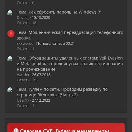
Ответы: 0
Тема 'Как сбросить пароль на Windows 7'
Devile_
15.10.2020
Ответы: 18
Тема 'Мошенническая переадресация телефонного
S
звонка'
skxwered
Понедельник в 00:21
Ответы: 1
Тема 'Обход защиты удаленных систем: Veil-Evasion
и Metasploit для продвинутых техник тестирования
на проникновение'
Vander
26.07.2016
Ответы: 352
Тема 'Гуляем по сети. Проводим разведку по
странице ВКонтакте (Часть 2)'
User17
27.12.2022
Ответы: 1
🔴 Свежие CVE, 0-day и инциденты