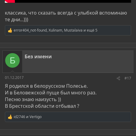
классика, что сказать всегда с улыбкой вспоминаю
те дни...)))
error404_not-found
,
Xulinam
,
Mustalaiva
и ещё 5
Р
е
а
к
ц
Без имени
и
Б
и
:
01.12.2017
#17
Я родился в белорусском Полесье.
И в Беловежской пуще был много раз.
Песню знаю наизусть ))
В Брестской области отбывал ?
id2746
и
Vertigo
Р
е
а
к