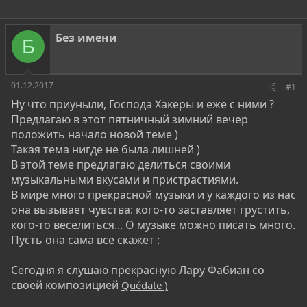
т
т
г
о
а
и
р
н
Без имени
Б
т
а
е
ч
м
а
ы
л
01.12.2017
#1
а
Ну что приуныли, Господа Хакеры и еже с ними ?
Предлагаю в этот пятничный зимний вечер
положить начало новой теме )
Такая тема нигде не была лишней )
В этой теме предлагаю делиться своими
музыкальными вкусами и пристрастиями.
В мире много прекрасной музыки и у каждого из нас
она вызывает чувства: кого-то заставляет грустить,
кого-то веселиться... О музыке можно писать много.
Пусть она сама всё скажет :
Сегодня я слушаю прекрасную Лару Фабиан со
своей композицией
Quédate )