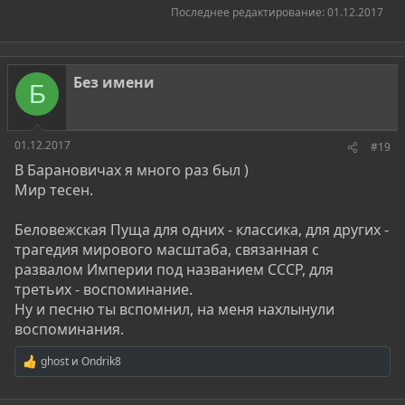
Последнее редактирование:
01.12.2017
Без имени
Б
01.12.2017
#19
В Барановичах я много раз был )
Мир тесен.
Беловежская Пуща для одних - классика, для других -
трагедия мирового масштаба, связанная с
развалом Империи под названием СССР, для
третьих - воспоминание.
Ну и песню ты вспомнил, на меня нахлынули
воспоминания.
ghost
и
Ondrik8
Р
е
а