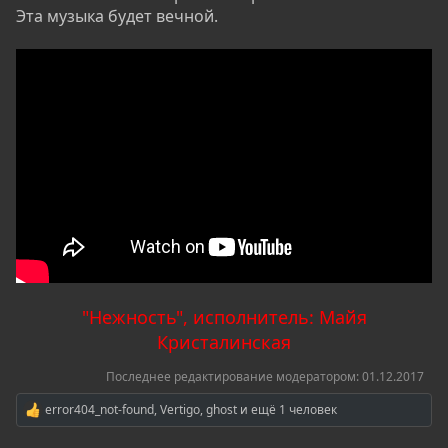
Эта музыка будет вечной.
"Нежность", исполнитель: Майя
Кристалинская
Последнее редактирование модератором:
01.12.2017
error404_not-found
,
Vertigo
,
ghost
и ещё 1 человек
Р
е