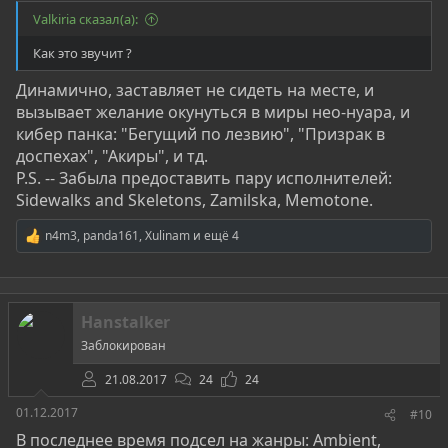
Valkiria сказал(а):
Как это звучит ?
Динамично, заставляет не сидеть на месте, и
вызывает желание окунуться в миры нео-нуара, и
кибер панка: "Бегущий по лезвию", "Призрак в
доспехах", "Акиры", и тд.
P.S. -- Забыла предоставить пару исполнителей:
Sidewalks and Skeletons, Zamilska, Memotone.
n4m3
,
panda161
,
Xulinam
и ещё 4
Р
е
а
к
ц
Hanstalker
и
и
Заблокирован
:
21.08.2017
24
24
01.12.2017
#10
В последнее время подсел на жанры: Ambient,