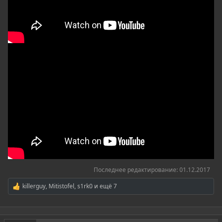
Последнее редактирование:
01.12.2017
killerguy
,
Mitistofel
,
s1rk0
и ещё 7
Р
е
а
к
ц