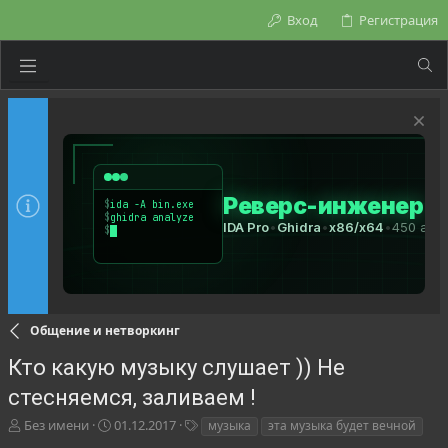
Вход
Регистрация
Общение и нетворкинг
Кто какую музыку слушает )) Не
стесняемся, заливаем !
А
Д
Т
Без имени
01.12.2017
музыка
эта музыка будет вечной
в
а
е