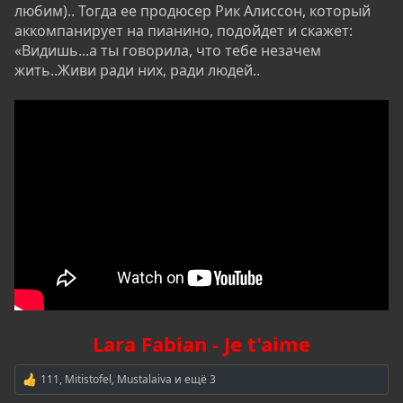
любим).. Тогда ее продюсер Рик Алиссон, который
аккомпанирует на пианино, подойдет и скажет:
«Видишь...а ты говорила, что тебе незачем
жить..Живи ради них, ради людей..
Lara Fabian - Je t'aime
111
,
Mitistofel
,
Mustalaiva
и ещё 3
Р
е