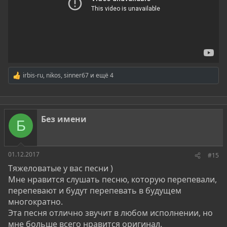
irbis-ru
,
nikos
,
sinner67
и ещё 4
Р
е
а
к
ц
Без имени
и
Б
и
:
01.12.2017
#15
Тяжеловатые у вас песни )
Мне нравится слушать песню, которую перепевали,
перепевают и будут перепевать в будущем
многократно.
Эта песня отлично звучит в любом исполнении, но
мне больше всего нравится оригинал.