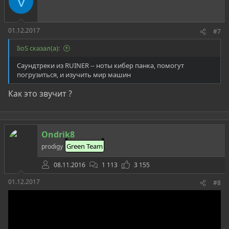
V
и
:
01.12.2017
#7
IioS сказал(а):
Саундтреки из RUINER -- ноты кибер панка, помогут
погрузиться, и изучить мир машин
Как это звучит ?
Ondrik8
Green Team
prodigy
08.11.2016
1 113
3 155
01.12.2017
#8