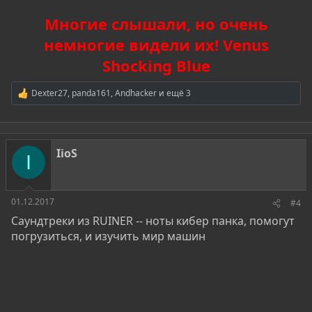
Многие слышали, но очень
немногие видели их! Venus
Shocking Blue
Dexter27
,
panda161
,
Andhacker
и ещё 3
Р
е
а
к
ц
IioS
и
I
и
:
01.12.2017
#4
Саундтреки из RUINER -- ноты кибер панка, помогут
погрузиться, и изучить мир машин