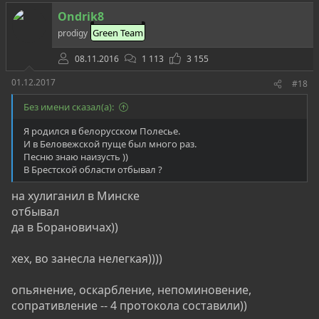
ц
Ondrik8
и
и
Green Team
prodigy
:
08.11.2016
1 113
3 155
01.12.2017
#18
Без имени сказал(а):
Я родился в белорусском Полесье.
И в Беловежской пуще был много раз.
Песню знаю наизусть ))
В Брестской области отбывал ?
на хулиганил в Минске
отбывал
да в Борановичах))
хех, во занесла нелегкая))))
опьянение, оскарбление, непоминовение,
сопративление -- 4 протокола составили))