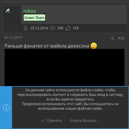
к
ц
nikos
и
и
Green Team
:
25.12.2016
500
193
01.12.2017
#20
Раньше фанател от майкла джексона
На данном сайте используются файлы cookie, чтобы
персонализировать контент и сохранить Ваш вход в систему,
если Вы зарегистрируетесь.
Продолжая использовать этот сайт, Вы соглашаетесь на
использование наших файлов cookie.
Принять
Узнать больше....