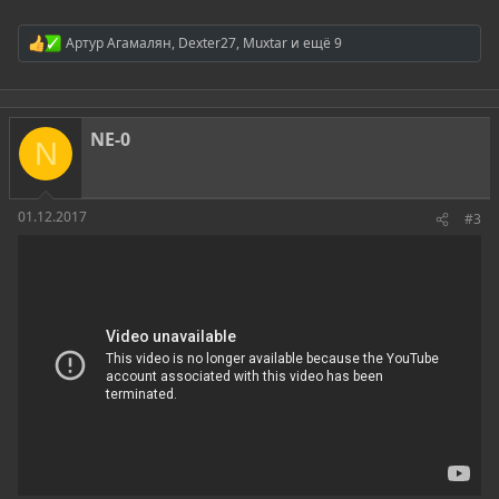
Артур Агамалян
,
Dexter27
,
Muxtar
и ещё 9
Р
е
а
к
ц
NE-0
и
N
и
:
01.12.2017
#3