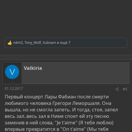
n4m3
,
Tony_Wolf
,
Xulinam
и ещё 7
Р
е
а
к
ц
Valkiria
и
V
и
:
01.12.2017
#5
Первый концерт Лары Фабиан после смерти
любимого человека Грегори Леморшаля. Она
вышла, но не смогла запеть. И тогда, стоя, запел
весь зал..весь зал в Ниме споет ей эту песню
заменив в ней слова, "Je t'aime" (Я тебя люблю)
впервые превратится в "On t'aime" (Мы тебя