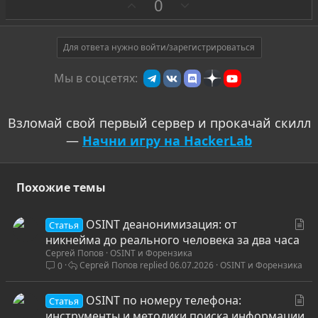
З
П
0
а
р
о
т
Для ответа нужно войти/зарегистрироваться
и
Мы в соцсетях:
в
Взломай свой первый сервер и прокачай скилл
—
Начни игру на HackerLab
Похожие темы
С
OSINT деанонимизация: от
Статья
т
никнейма до реального человека за два часа
Сергей Попов
OSINT и Форензика
а
Сергей Попов
06.07.2026
OSINT и Форензика
0
т
ь
С
OSINT по номеру телефона:
я
Статья
т
инструменты и методики поиска информации