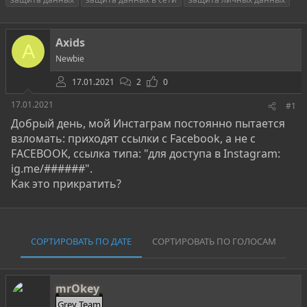
т
т
г
о
а
и
р
н
Axids
т
а
A
е
ч
Newbie
м
а
ы
л
17.01.2021
2
0
а
17.01.2021
#1
Добрый день, мой Инстаграм постоянно пытается
взломать: приходят ссылки с Facebook, а не с
FACEBOOK, ссылка типа: "для доступа в Instagram:
ig.me/######".
Как это прикратить?
СОРТИРОВАТЬ ПО ДАТЕ
СОРТИРОВАТЬ ПО ГОЛОСАМ
mrOkey
Grey Team