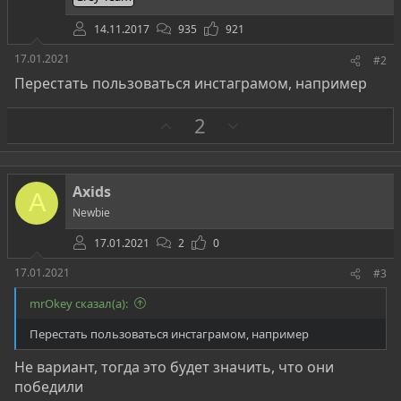
14.11.2017
935
921
17.01.2021
#2
Перестать пользоваться инстаграмом, например
З
П
2
а
р
о
т
Axids
A
и
Newbie
в
17.01.2021
2
0
17.01.2021
#3
mrOkey сказал(а):
Перестать пользоваться инстаграмом, например
Не вариант, тогда это будет значить, что они
победили