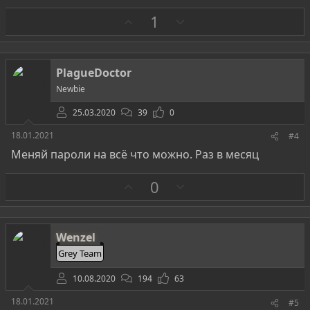
З
П
1
а
р
о
т
PlagueDoctor
и
Newbie
в
25.03.2020
39
0
18.01.2021
#4
Меняй пароли на всё что можно. Раз в месяц
З
П
0
а
р
о
т
Wenzel
и
Grey Team
в
10.08.2020
194
63
18.01.2021
#5