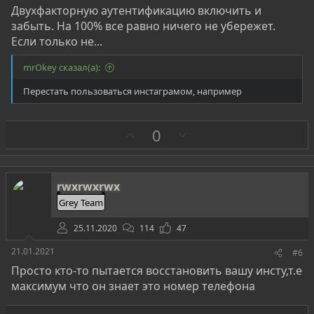
Двухфакторную аутентификацию включить и
забыть. На 100% все равно ничего не убережет.
Если только не...
mrOkey сказал(а):
Перестать пользоваться инстаграмом, например
З
П
0
а
р
о
т
rwxrwxrwx
и
Grey Team
в
25.11.2020
114
47
21.01.2021
#6
Просто кто-то пытается восстановить вашу инсту,т.е
максимум что он знает это номер телефона