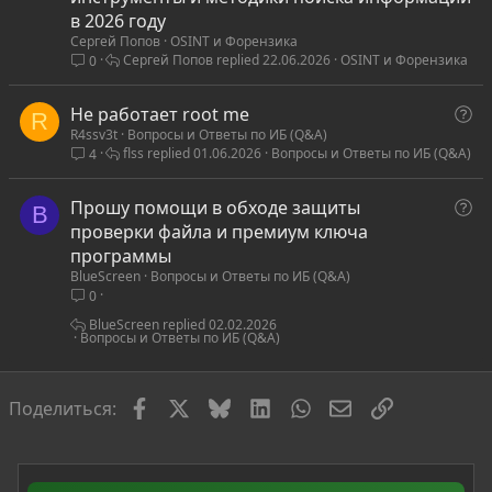
а
в 2026 году
Сергей Попов
OSINT и Форензика
т
Сергей Попов
22.06.2026
OSINT и Форензика
0
ь
я
В
Не работает root me
R
R4ssv3t
Вопросы и Ответы по ИБ (Q&A)
о
flss
01.06.2026
Вопросы и Ответы по ИБ (Q&A)
4
п
р
В
Прошу помощи в обходе защиты
о
B
о
проверки файла и премиум ключа
с
п
программы
BlueScreen
Вопросы и Ответы по ИБ (Q&A)
р
0
о
с
BlueScreen
02.02.2026
Вопросы и Ответы по ИБ (Q&A)
Facebook
X
Bluesky
LinkedIn
WhatsApp
Электронная по
Ссылка
Поделиться: