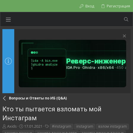
Вход
Регистрация
Вопросы и Ответы по ИБ (Q&A)
Кто ты пытается взломать мой
Инстаграм
А
Д
Т
Axids
17.01.2021
#instagram
instagram
взлом instagram
в
а
е
защита данных
защита данных в сети
защита личных данных