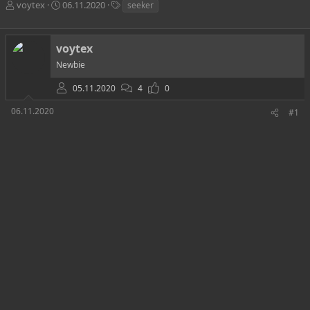
А
Д
Т
voytex
06.11.2020
seeker
в
а
е
т
т
г
о
а
и
voytex
р
н
Newbie
т
а
е
ч
05.11.2020
4
0
м
а
ы
л
06.11.2020
#1
а