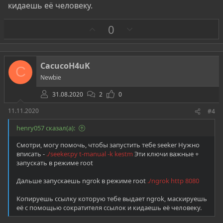
кидаешь её человеку.
З
П
0
а
р
о
т
CacucoH4uK
C
и
Newbie
в
31.08.2020
2
0
11.11.2020
#4
henry057 сказал(а):
Cмотри, могу помочь, чтобы запустить тебе seeker Нужно
вписать -
./seeker.py t-manual -k kestm
Эти ключи важные +
запускать в режиме root
Дальше запускаешь ngrok в режиме root
./ngrok http 8080
Копируешь ссылку которую тебе выдает ngrok, маскируешь
её с помощью сократителя ссылок и кидаешь её человеку.