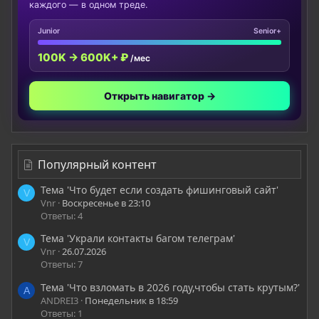
каждого — в одном треде.
Junior
Senior+
100K → 600K+ ₽
/мес
Открыть навигатор →
Популярный контент
Тема 'Что будет если создать фишинговый сайт'
V
Vnr
Воскресенье в 23:10
Ответы: 4
Тема 'Украли контакты багом телеграм'
V
Vnr
26.07.2026
Ответы: 7
Тема 'Что взломать в 2026 году,чтобы стать крутым?'
A
ANDREI3
Понедельник в 18:59
Ответы: 1