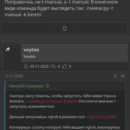
Поправочка, не t-manual, а -t manual. В конечном
виде команда будет выглядеть так: ./seeker.py -t
manual -k kestm
З
П
0
а
р
о
т
voytex
и
Newbie
в
05.11.2020
4
0
12.11.2020
#5
henry057 сказал(а):
Cмотри, могу помочь, чтобы запустить тебе seeker Нужно
вписать -
./seeker.py t-manual -k kestm
Эти ключи важные +
запускать в режиме root
Дальше запускаешь ngrok в режиме root
./ngrok http 8080
Копируешь ссылку которую тебе выдает ngrok, маскируешь