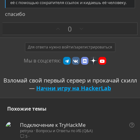
её с помощью сократителя ссылок и кидаешь её человеку.
спасибо
З
П
0
а
р
о
т
Для ответа нужно войти/зарегистрироваться
и
Мы в соцсетях:
в
Взломай свой первый сервер и прокачай скилл
—
Начни игру на HackerLab
Похожие темы
В
Подключение к TryHackMe
petryxa
Вопросы и Ответы по ИБ (Q&A)
о
5
п