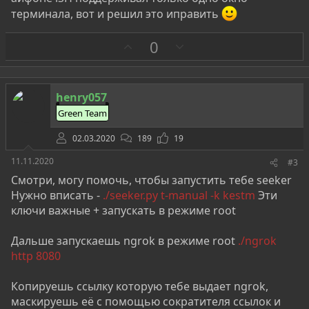
терминала, вот и решил это иправить
З
П
0
а
р
о
т
henry057
и
Green Team
в
02.03.2020
189
19
11.11.2020
#3
Cмотри, могу помочь, чтобы запустить тебе seeker
Нужно вписать -
./seeker.py t-manual -k kestm
Эти
ключи важные + запускать в режиме root
Дальше запускаешь ngrok в режиме root
./ngrok
http 8080
Копируешь ссылку которую тебе выдает ngrok,
маскируешь её с помощью сократителя ссылок и