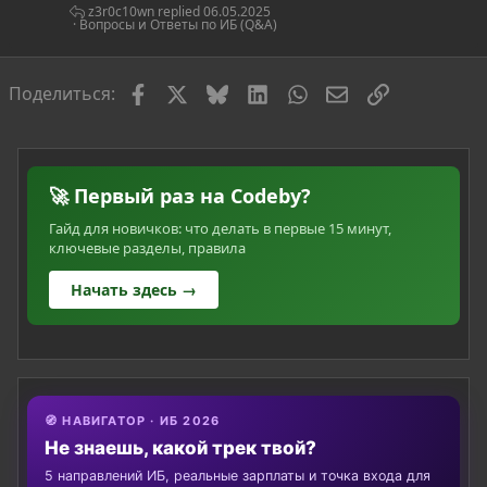
с
z3r0c10wn
06.05.2025
Вопросы и Ответы по ИБ (Q&A)
Facebook
X
Bluesky
LinkedIn
WhatsApp
Электронная по
Ссылка
Поделиться:
🚀 Первый раз на Codeby?
Гайд для новичков: что делать в первые 15 минут,
ключевые разделы, правила
Начать здесь →
🧭 НАВИГАТОР · ИБ 2026
Не знаешь, какой трек твой?
5 направлений ИБ, реальные зарплаты и точка входа для