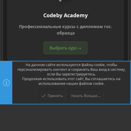
Codeby Academy
Профессиональные курсы с дипломом гос.
образца
Выбрать курс
→
На данном сайте используются файлы cookie, чтобы
персонализировать контент и сохранить Ваш вход в систему,
если Вы зарегистрируетесь.
Продолжая использовать этот сайт, Вы соглашаетесь на
использование наших файлов cookie.
®
Community platform by XenForo
© 2010-2026 XenForo Ltd.
Перевод
®
от Jumuro
Принять
Узнать больше....
Верх
Низ
XenPorta 2 PRO
© Jason Axelrod of
8WAYRUN