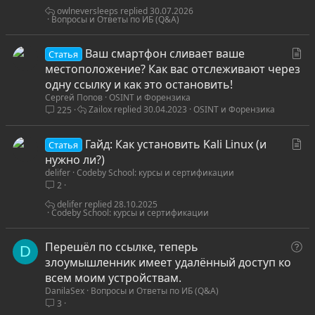
р
owlneversleeps
30.07.2026
Вопросы и Ответы по ИБ (Q&A)
о
с
С
Ваш смартфон сливает ваше
Статья
т
местоположение? Как вас отслеживают через
а
одну ссылку и как это остановить!
Сергей Попов
OSINT и Форензика
т
Zailox
30.04.2023
OSINT и Форензика
225
ь
я
С
Гайд: Как установить Kali Linux (и
Статья
т
нужно ли?)
delifer
Codeby School: курсы и сертификации
а
2
т
ь
delifer
28.10.2025
Codeby School: курсы и сертификации
я
В
Перешёл по ссылке, теперь
D
о
злоумышленник имеет удалённый доступ ко
п
всем моим устройствам.
DanilaSex
Вопросы и Ответы по ИБ (Q&A)
р
3
о