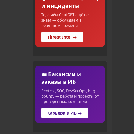
и инциденты
То, о чём ChatGPT ещё не
знает — обсуждаем в
реальном времени
Threat Intel →
💼 Вакансии и
заказы в ИБ
Pentest, SOC, DevSecOps, bug
bounty — работа и проекты от
проверенных компаний
Карьера в ИБ →