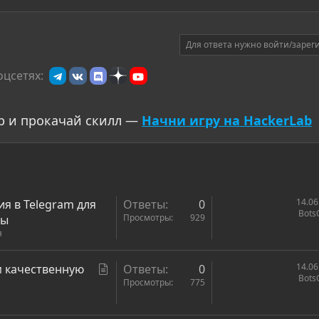
Для ответа нужно войти/зарег
оцсетях:
р и прокачай скилл —
Начни игру на HackerLab
14.06
ия в Telegram для
Ответы
0
Bots
Просмотры
929
ты
я
С
14.06
м качественную
Ответы
0
Bots
т
Просмотры
775
а
т