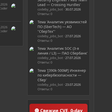
.2026
Lead — Crossing Hurdles'
Coder
codeby_jobs_bot
30.07.2026
Ответы: 0
Тема 'Аналитик уязвимостей
ПО (SberTech) — АО
.2026
"СберТех"'
Coder
codeby_jobs_bot
27.07.2026
Ответы: 0
Тема 'Аналитик SOC (3-я
линия / L3) — ПАО Сбербанк'
codeby_jobs_bot
27.07.2026
Ответы: 0
Тема '[390k-500k₽] Инженер
по кибербезопасности —
Сбер'
codeby_jobs_bot
23.07.2026
Ответы: 0
🔴 Свежие CVE, 0-day