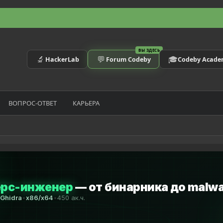
ВЫ ЗДЕСЬ
🔬
💬
🎓
HackerLab
Forum Codeby
Codeby Acad
ВОПРОС-ОТВЕТ
КАРЬЕРА