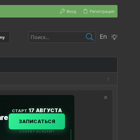
Вход
Регистрация
En
emy