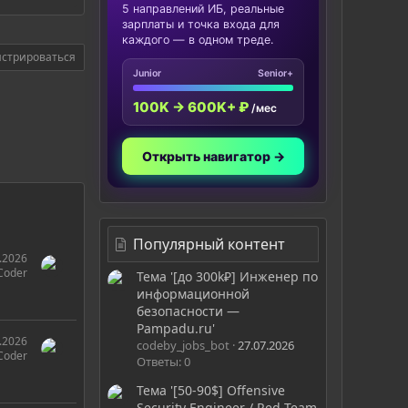
5 направлений ИБ, реальные
зарплаты и точка входа для
каждого — в одном треде.
истрироваться
Junior
Senior+
100K → 600K+ ₽
/мес
Открыть навигатор →
Популярный контент
.2026
Coder
Тема '[до 300k₽] Инженер по
информационной
безопасности —
Pampadu.ru'
.2026
codeby_jobs_bot
27.07.2026
Coder
Ответы: 0
Тема '[50-90$] Offensive
Security Engineer / Red Team