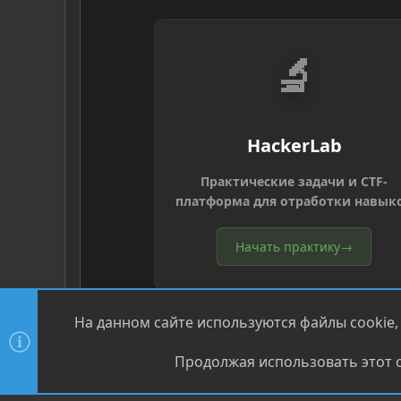
🔬
HackerLab
Практические задачи и CTF-
платформа для отработки навык
Начать практику
→
На данном сайте используются файлы cookie,
Продолжая использовать этот с
®
Community platform by XenForo
© 2010-2026 XenForo Ltd
XenPorta 2 PRO
© Jason Axelrod of
8WAYRUN