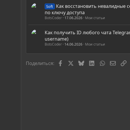
Как восстановить невалидные с
Soft
по ключу доступа
BotsCoder
17.06.2026
Мои статьи
Как получить ID любого чата Telegra
username)
BotsCoder
14.06.2026
Мои статьи
Facebook
X
Bluesky
LinkedIn
WhatsApp
Элект
С
Поделиться: