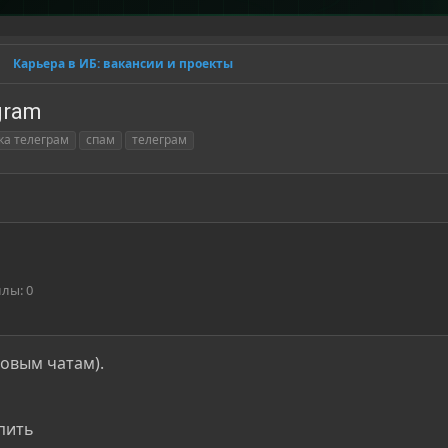
Карьера в ИБ: вакансии и проекты
gram
ка телеграм
спам
телеграм
ллы
0
повым чатам).
пить