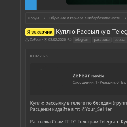
Форум
Обучение и карьера в кибербезопасности
Куплю Рассылку в Tele
Я заказчик
А
Д
Т
ZeFear
03.02.2026
telegram
рассылка
рассыл
в
а
е
т
т
г
о
а
и
03.02.2026
р
н
т
а
е
ч
А
ZeFear
м
а
Newbie
в
ы
л
Сообщения
1
Реакции
0
Ба
т
а
о
р
Куплю рассылку в телеге по беседам (груп
Расценки кидайте в тг: @Your_Se11er
Рассылка Спам ТГ TG Телеграм Telegram Ку