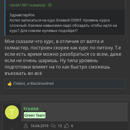
canek1387 сказал(а):
Здравствуйте.
Хотел записаться на курс Боевой OSINT. Уровень курса
сложный. Какими навыками надо обладать чтобы идти на
курс? Для совсем нулевых подойдет?
Мне сказали что курс, в отличие от вапта и
склмастер, построен скорее как курс по питону. Т.е
если есть время можно разобраться со всем, даже
если не очень шаришь. Ну типа уровень
подготовки влияет на то как быстро сможешь
въезжать во всё
Chekist_
и
BlackHundred
Р
е
а
к
ц
truexe
и
T
и
Green Team
:
16.04.2019
13
6