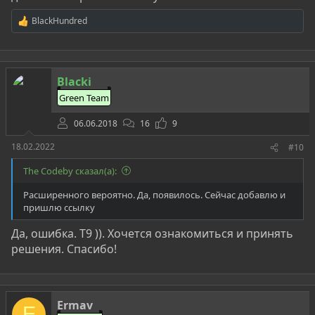
BlackHundred
Р
е
а
к
ц
Blacki
и
и
Green Team
:
06.06.2018
16
9
18.02.2022
#10
The Codeby сказал(а):
Расширенного вероятно. Да, появилось. Сейчас добавлю и
пришлю ссылку
Да, ошибка. Т9 )). Хочется ознакомиться и принять
решения. Спасибо!
Ermav
E