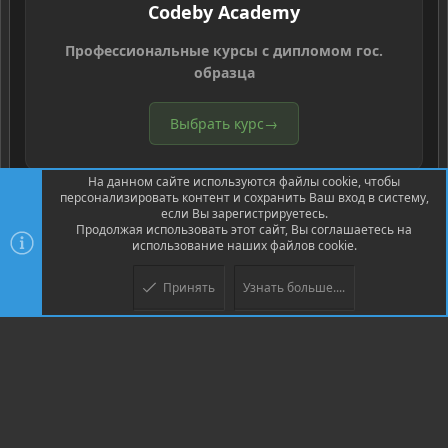
Codeby Academy
Профессиональные курсы с дипломом гос.
образца
Выбрать курс
→
На данном сайте используются файлы cookie, чтобы
персонализировать контент и сохранить Ваш вход в систему,
если Вы зарегистрируетесь.
Продолжая использовать этот сайт, Вы соглашаетесь на
использование наших файлов cookie.
®
Community platform by XenForo
© 2010-2026 XenForo Ltd.
Перевод
®
от Jumuro
Принять
Узнать больше....
XenPorta 2 PRO
© Jason Axelrod of
8WAYRUN