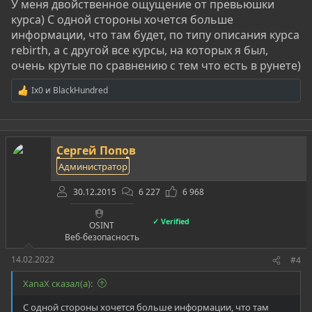
У меня двойственное ощущение от превьюшки
курса) С одной стороны хочется больше
информации, что там будет, по типу описания курса
rebirth, а с другой все курсы, на которых я был,
очень крутые по сравнению с тем что есть в рунете)
Ix0
и
BlackHundred
Р
е
а
к
ц
Сергей Попов
и
и
Администратор
:
30.12.2015
6 227
6 968
✓ Verified
OSINT
Веб-безопасность
14.02.2022
#4
XanaX сказал(а):
С одной стороны хочется больше информации, что там