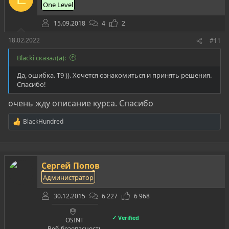
One Level
15.09.2018
4
2
18.02.2022
#11
Blacki сказал(а):
Да, ошибка. Т9 )). Хочется ознакомиться и принять решения.
Спасибо!
очень жду описание курса. Спасибо
BlackHundred
Р
е
а
к
ц
Сергей Попов
и
и
Администратор
:
30.12.2015
6 227
6 968
✓ Verified
OSINT
Веб-безопасность