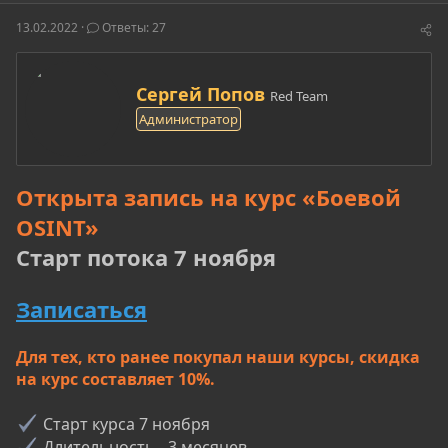
о
а
и
р
н
13.02.2022
Ответы: 27
т
а
е
ч
м
а
А
ы
л
Сергей Попов
Red Team
в
а
Администратор
т
о
р
Открыта запись на курс «Боевой
OSINT»
Старт потока 7 ноября
Записаться
Для тех, кто ранее покупал наши курсы, скидка
на курс составляет 10%.
Старт курса 7 ноября
Длительность - 3 месяцев