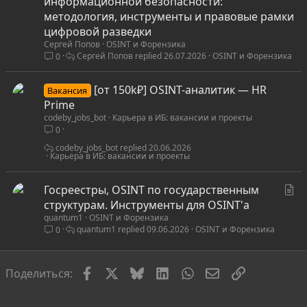
т
информационной безопасности:
а
методология, инструменты и правовые рамки
т
цифровой разведки
Сергей Попов
OSINT и Форензика
ь
Сергей Попов
26.07.2026
OSINT и Форензика
0
я
[от 150k₽] OSINT-аналитик — HR
Вакансия
Prime
codeby_jobs_bot
Карьера в ИБ: вакансии и проекты
0
codeby_jobs_bot
20.06.2026
Карьера в ИБ: вакансии и проекты
С
Госреестры, OSINT по государственным
т
структурам. Инструменты для OSINT'а
quantum1
OSINT и Форензика
а
quantum1
09.06.2026
OSINT и Форензика
0
т
ь
я
Facebook
X
Bluesky
LinkedIn
WhatsApp
Электронная по
Ссылка
Поделиться: