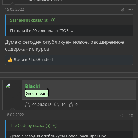
15.02.2022
#7
SashaNNN сказал(а):
Пункты 6 и 50 совпадают "TOR"...
Думаю сегодня опубликуем новое, расширенное
содержание курса
Blacki
и
BlackHundred
Р
е
а
к
ц
Blacki
и
и
Green Team
:
06.06.2018
16
9
18.02.2022
#8
The Codeby сказал(а):
Думаю сегодня опубликуем новое, расширенное