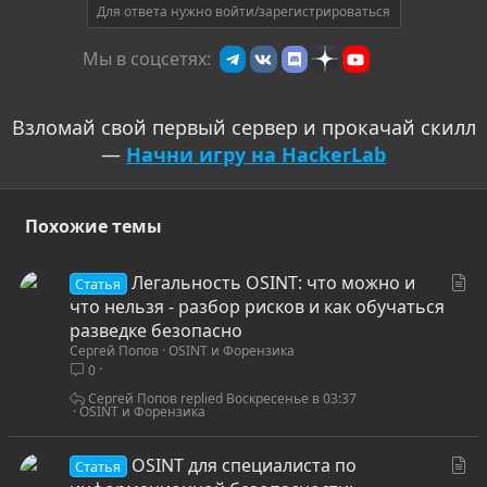
Для ответа нужно войти/зарегистрироваться
Мы в соцсетях:
Взломай свой первый сервер и прокачай скилл
—
Начни игру на HackerLab
Похожие темы
С
Легальность OSINT: что можно и
Статья
т
что нельзя - разбор рисков и как обучаться
а
разведке безопасно
Сергей Попов
OSINT и Форензика
т
0
ь
я
Сергей Попов
Воскресенье в 03:37
OSINT и Форензика
С
OSINT для специалиста по
Статья