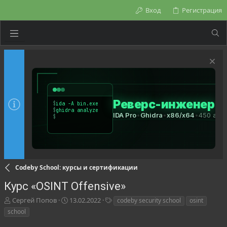
Вход
Регистрация
Codeby School: курсы и сертификации
Курс «OSINT Offensive»
А
Д
Т
Сергей Попов
13.02.2022
codeby security school
osint
в
а
е
school
т
т
г