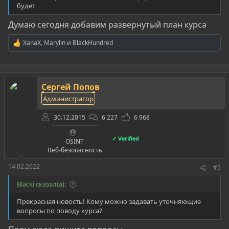
будет
Думаю сегодня добавим развернутый план курса
XanaX
,
Marylin
и
BlackHundred
Р
е
а
к
ц
Сергей Попов
и
и
Администратор
:
30.12.2015
6 227
6 968
✓ Verified
OSINT
Веб-безопасность
14.02.2022
#5
Blacki сказал(а):
Прекрасная новость! Кому можно задавать уточняющие
вопросы по поводу курса?