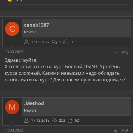
Р
е
а
к
ц
canek1387
и
C
и
Newbie
:
13.03.2022
1
0
13.03.2022
#15
Здравствуйте.
Хотел записаться на курс Боевой OSINT. Уровень
курса сложный. Какими навыками надо обладать
чтобы идти на курс? Для совсем нулевых подойдет?
.Method
M
Newbie
17.12.2018
252
62
14.03.2022
#16