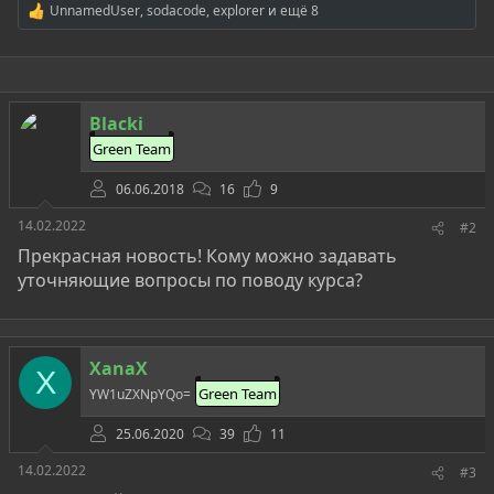
UnnamedUser
,
sodacode
,
explorer
и ещё 8
Р
е
а
к
ц
и
Blacki
и
:
Green Team
06.06.2018
16
9
14.02.2022
#2
Прекрасная новость! Кому можно задавать
уточняющие вопросы по поводу курса?
XanaX
X
Green Team
YW1uZXNpYQo=
25.06.2020
39
11
14.02.2022
#3