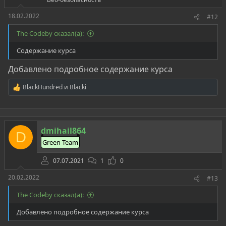
18.02.2022
#12
The Codeby сказал(а):
Содержание курса
Добавлено подробное содержание курса
BlackHundred
и
Blacki
Р
е
а
к
ц
dmihail864
и
D
и
Green Team
:
07.07.2021
1
0
20.02.2022
#13
The Codeby сказал(а):
Добавлено подробное содержание курса