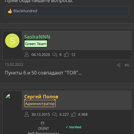
Прям сюда пишите вопросы.
BlackHundred
Р
е
а
к
ц
SashaNNN
и
S
и
Green Team
:
04.10.2020
6
12
15.02.2022
#6
Пункты 6 и 50 совпадают "TOR"...
Сергей Попов
Администратор
30.12.2015
6 227
6 968
✓ Verified
OSINT
Веб-безопасность