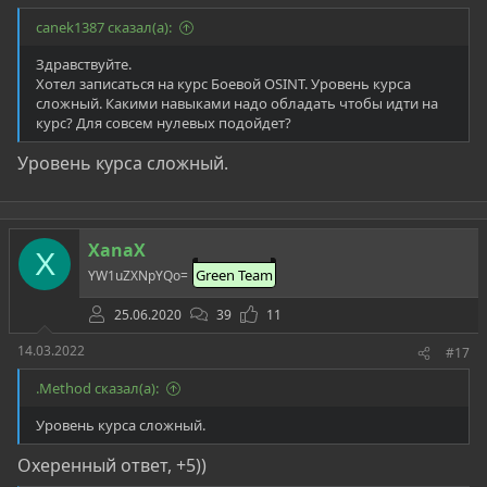
canek1387 сказал(а):
Здравствуйте.
Хотел записаться на курс Боевой OSINT. Уровень курса
сложный. Какими навыками надо обладать чтобы идти на
курс? Для совсем нулевых подойдет?
Уровень курса сложный.
XanaX
X
Green Team
YW1uZXNpYQo=
25.06.2020
39
11
14.03.2022
#17
.Method сказал(а):
Уровень курса сложный.
Охеренный ответ, +5))