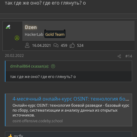
так где же оно? где его глянуть? о
Dzen
Gold Team
HackerLab
16.04.2021
459
524
20.02.2022
#14
dmihail864 сказал(а):
так где же оно? где его глянуть? о
4-месячный онлайн-курс OSINT: технология боевой разведки
Онлайн-курс OSINT: технология боевой разведки - базовый курс
по сбору, систематизации и анализу данных из открытых
источников.
osint-offensive.codeby.school
mcfly