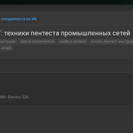
 специалиста по ИБ
OT: техники пентеста промышленных сетей
гментация
lateral movement ot
modbus pentest
ot сеть пентест инстру
 сетей
968
Баллы
226