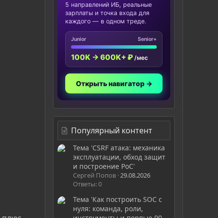
5 направлений ИБ, реальные
зарплаты и точка входа для
каждого — в одном треде.
Junior
Senior+
100K → 600K+ ₽
/мес
Открыть навигатор →
Популярный контент
Тема 'CSRF атака: механика
эксплуатации, обход защит
и построение PoC'
Сергей Попов
29.08.2026
Ответы: 0
Тема 'Как построить SOC с
нуля: команда, роли,
g плюс
инструменты и первые 90