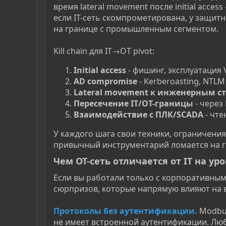
время lateral movement после initial acces
если IT-сеть скомпрометирована, у защит
на границе с промышленным сегментом.
Kill chain для IT→OT pivot:
Initial access
- фишинг, эксплуатация
AD compromise
- Kerberoasting, NTLM 
Lateral movement к инженерным с
Пересечение IT/OT-границы
- через
Взаимодействие с ПЛК/SCADA
- чте
У каждого шага свои техники, ограничения
привычный инструментарий ломается на г
Чем OT-сеть отличается от IT на ур
Если вы работали только с корпоративным
сюрпризов, которые напрямую влияют на 
Протоколы без аутентификации.
Modbus
не имеет встроенной аутентификации. Люб