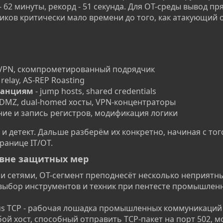
s - 62 минуты, рекорд - 51 секунда. Для OT-среды вывод пр
ников критически мало времени до того, как атакующий 
 VPN, скомпрометированный подрядчик
relay, AS-REP Roasting
танциям
- jump hosts, shared credentials
 DMZ, dual-homed хосты, VPN-концентраторы
ние и запись регистров, модификация логики
 и детект. Дальше разберём их конкретно, начиная с тог
ранице IT/OT.
овне защитных мер​
и сетями, OT-сегмент преподнесёт несколько неприятн
выбор инструментов и техник при пентесте промышленн
 TCP - рабочая лошадка промышленных коммуникаций
ой хост, способный отправить TCP-пакет на порт 502, м