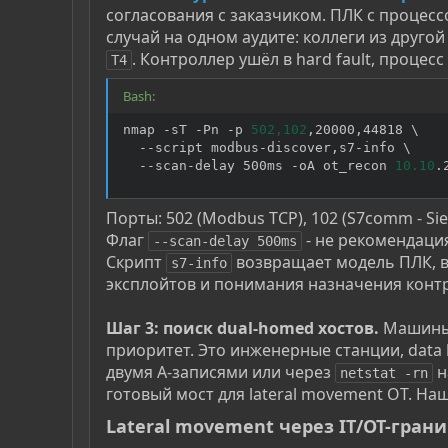
согласования с заказчиком. ПЛК с процессо
случай на одном аудите: коллеги из друго
. Контроллер ушёл в hard fault, процесс 
T4
Bash:
nmap -sT -Pn -p 
502,102
,20000,44818 
\
  --script modbus-discover,s7-info 
\
  --scan-delay 500ms -oA ot_recon 
10.10
.
Порты: 502 (Modbus TCP), 102 (S7comm - Siem
Флаг
- не рекомендация
--scan-delay 500ms
Скрипт
возвращает модель ПЛК, ве
s7-info
эксплойтов и понимания назначения конт
Шаг 3: поиск dual-homed хостов.
Машины с
приоритет. Это инженерные станции, data 
двумя A-записями или через
н
netstat -rn
готовый мост для lateral movement OT. Наш
Lateral movement через IT/OT-грани