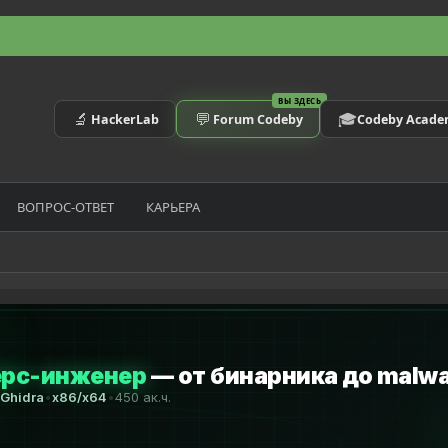
ВЫ ЗДЕСЬ
🔬
💬
🎓
HackerLab
Forum Codeby
Codeby Acad
ВОПРОС-ОТВЕТ
КАРЬЕРА