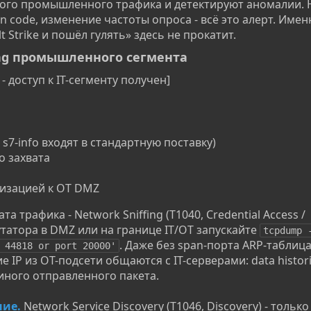
ного промышленного трафика и детектируют аномалии. Н
 code, изменение частоты опроса - всё это алерт. Имен
 Strike и пошёл гулять» здесь не прокатит.
ting промышленного сегмента​
- доступ к IT-сегменту получен]
 s7-info входят в стандартную поставку)
о захвата
тизацией к OT DMZ
а трафика - Network Sniffing (T1040, Credential Access /
утатора в DMZ или на границе IT/OT запускайте
tcpdump -
. Даже без span-порта ARP-таблица
 44818 or port 20000'
IP из OT-подсети общаются с IT-серверами: data histori
иного отправленного пакета.
ние.
Network Service Discovery (T1046, Discovery) - только