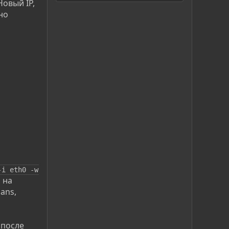
овый IP,
но
i eth0 -w 
 на
ans,
 после