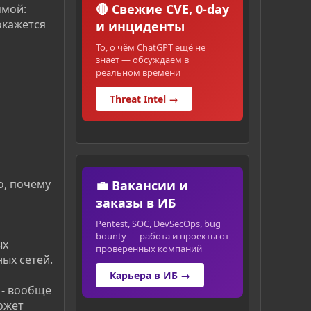
🔴 Свежие CVE, 0-day
ямой:
окажется
и инциденты
То, о чём ChatGPT ещё не
знает — обсуждаем в
реальном времени
Threat Intel →
о, почему
💼 Вакансии и
заказы в ИБ
Pentest, SOC, DevSecOps, bug
bounty — работа и проекты от
ых
проверенных компаний
ых сетей.
Карьера в ИБ →
 - вообще
ожет