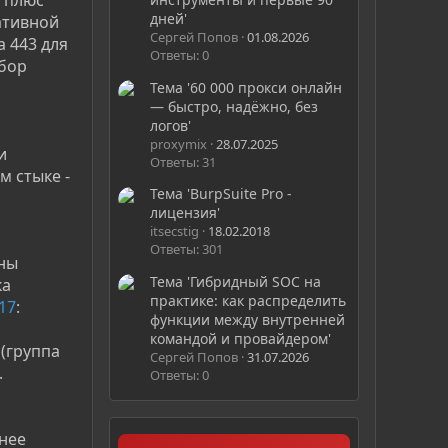
дней'
ативной
Сергей Попов
01.08.2026
 443 для
Ответы: 0
абор
Тема '60 000 прокси онлайн
— быстро, надёжно, без
логов'
proxymix
28.07.2025
и
Ответы: 31
м стыке -
Тема 'BurpSuite Pro -
лицензия'
itsecstig
18.02.2018
Ответы: 301
ины
Тема 'Гибридный SOC на
ка
практике: как распределить
17
:
функции между внутренней
командой и провайдером'
(группа
Сергей Попов
31.07.2026
.
Ответы: 0
днее