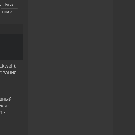
а. Был
м
nmap -
kwell).
дования.
авный
иси с
 -