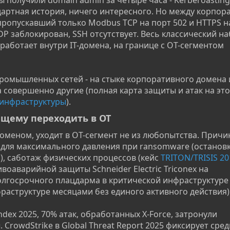
дартная история, ничего интересного. Но между корпор
пропускавший только Modbus TCP на порт 502 и HTTPS на
 RDP заблокирован, SSH отсутствует. Весь классический н
 работает внутри IT-домена, на границе с OT-сегментом
промышленных сетей - на стыке корпоративного домена 
совершенно другие (полная карта защиты и атак на это
 инфраструктуры
).
щему переходить в OT​
оменом, уходит в OT-сегмент не из любопытства. Прич
для максимального давления при ransomware (останов
с), саботаж физических процессов (кейс
TRITON/TRISIS 20
оаварийной защиты Schneider Electric Triconex на
олгосрочного плацдарма в критической инфраструктуре 
нфраструктуре месяцами без единого активного действия)
Index 2025, 70% атак, обработанных X-Force, затронули
CrowdStrike в Global Threat Report 2025 фиксирует сре