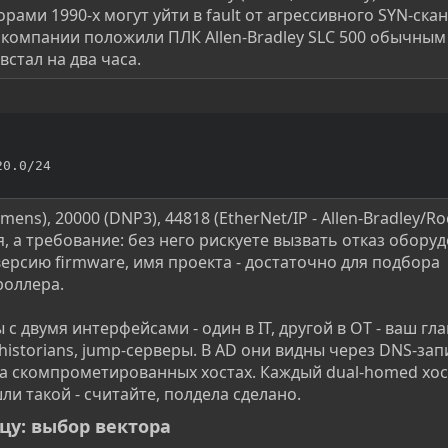
рами 1990-х могут уйти в fault от агрессивного SYN-скан
й компании положили ПЛК Allen-Bradley SLC 500 обычны
встал на два часа.
20.0/24
ens), 20000 (DNP3), 44818 (EtherNet/IP - Allen-Bradley/Roc
, а требование: без него рискуете вызвать отказ обору
рсию firmware, имя проекта - достаточно для подбора
роллера.
 двумя интерфейсами - один в IT, другой в OT - ваш гл
historians, jump-серверы. В AD они видны через DNS-зап
а скомпрометированных хостах. Каждый dual-homed хост
ли такой - считайте, полдела сделано.
цу: выбор вектора​