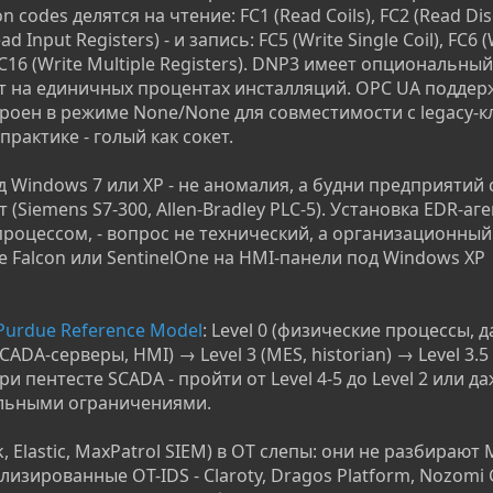
 codes делятся на чтение: FC1 (Read Coils), FC2 (Read Dis
ad Input Registers) - и запись: FC5 (Write Single Coil), FC6 (
), FC16 (Write Multiple Registers). DNP3 имеет опциональны
нут на единичных процентах инсталляций. OPC UA подде
роен в режиме None/None для совместимости с legacy-к
рактике - голый как сокет.
Windows 7 или XP - не аномалия, а будни предприятий 
Siemens S7-300, Allen-Bradley PLC-5). Установка EDR-аге
оцессом, - вопрос не технический, а организационный
 Falcon или SentinelOne на HMI-панели под Windows XP
Purdue Reference Model
: Level 0 (физические процессы, д
SCADA-серверы, HMI) → Level 3 (MES, historian) → Level 3.
ри пентесте SCADA - пройти от Level 4-5 до Level 2 или даж
ельными ограничениями.
 Elastic, MaxPatrol SIEM) в OT слепы: они не разбирают
лизированные OT-IDS - Claroty, Dragos Platform, Nozomi 