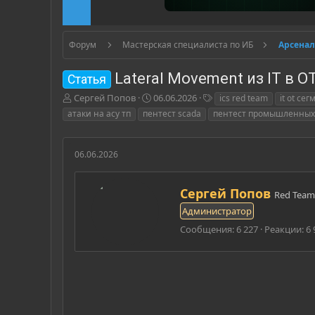
Форум
Мастерская специалиста по ИБ
Арсенал
Lateral Movement из IT в 
Статья
А
Д
Т
Сергей Попов
06.06.2026
ics red team
it ot се
в
а
е
атаки на асу тп
пентест scada
пентест промышленных
т
т
г
о
а
и
р
н
06.06.2026
т
а
е
ч
м
а
А
Сергей Попов
Red Team
ы
л
в
Администратор
а
т
о
Сообщения
6 227
Реакции
6 
р