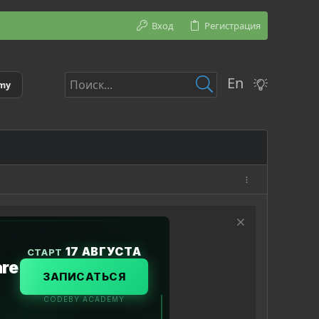
Вход
Регистрация
En
emy