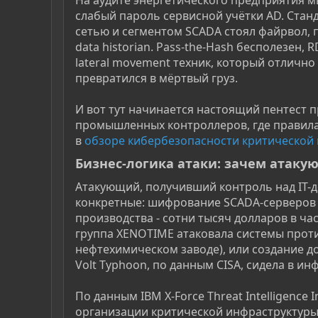
слабый пароль сервисной учётки AD. Стан
сетью и сегментом SCADA стоял файрвол, 
data historian. Pass-the-Hash бесполезен,
lateral movement техник, который отлично
превратился в мёртвый груз.
И вот тут начинается настоящий пентест 
промышленных контроллеров, где правила 
в
обзоре кибербезопасности критической
Бизнес-логика атаки: зачем атакую
Атакующий, получивший контроль над IT-д
конкретные: шифрование SCADA-серверов 
производства - сотни тысяч долларов в ча
группа XENOTIME атаковала системы против
нефтехимическом заводе), или создание д
Volt Typhoon, по данным CISA, сидела в и
По данным IBM X-Force Threat Intelligence 
организации критической инфраструктуры. 