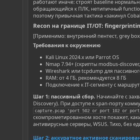
работают иначе: строят baseline нормаль
обращающийся к ПЛК, нетипичный function
поэтому привычная тактика «закинул Cobalt
Recon на границе IT/OT: fingerprin
[Применимо: внутренний пентест, grey box 
Требования к окружению​
Kali Linux 2024.x или Parrot OS
Nmap 7.94+ (скрипты modbus-discover,
Wireshark или tcpdump для пассивног
RAM: от 4 ГБ, рекомендуется 8 ГБ
Подключение к IT-сегменту с маршру
Шаг 1: пассивный сбор.
Начинайте с захват
Discovery). При доступе к span-порту комм
capture.pcap 'port 502 or port 102 or port
скомпрометированном хосте покажет, какие 
антивирусные серверы, WSUS. Тихо, без ед
Шаг 2: аккуратное активное сканирова