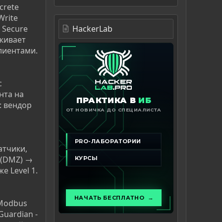
crete
Write
й Secure
HackerLab
рживает
лиентами.
с
нта на
: вендор
атчики,
5 (DMZ) →
е Level 1.
 Modbus
Guardian -