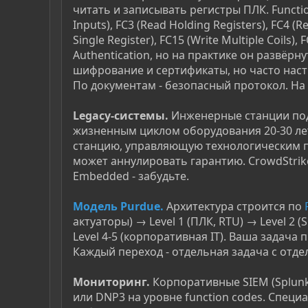
читать и записывать регистры ПЛК. Function
Inputs), FC3 (Read Holding Registers), FC4 (Re
Single Register), FC15 (Write Multiple Coils
Authentication, но на практике он развёр
шифрование и сертификаты, но часто наст
По документам - безопасный протокол. На п
Legacy-системы.
Инженерные станции под 
жизненным циклом оборудования 20-30 лет (
станцию, управляющую технологическим пр
может аннулировать гарантию. CrowdStrike
Embedded - забудьте.
Модель Purdue.
Архитектура строится по
актуаторы) → Level 1 (ПЛК, RTU) → Level 2 (
Level 4-5 (корпоративная IT). Ваша задача п
Каждый переход - отдельная задача с отд
Мониторинг.
Корпоративные SIEM (Splunk,
или DNP3 на уровне function codes. Специа