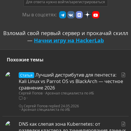
Для ответа нужно войти/зарегистрироваться
Мы в соцсетях:
Взломай свой первый сервер и прокачай скилл
—
Начни игру на HackerLab
Похожие темы
С
Лучший дистрибутив для пентеста:
Статья
т
Kali Linux vs Parrot OS vs BlackArch — честное
а
сравнение 2026
Сергей Попов
Арсенал специалиста по ИБ
т
0
ь
я
Сергей Попов
24.05.2026
Арсенал специалиста по ИБ
С
DNS как слепая зона Kubernetes: от
т
разведки кластера до туннелирования данных