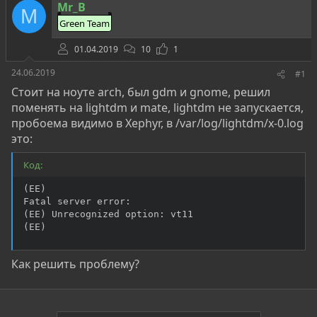
о
а
и
Mr_B
M
р
н
Green Team
т
а
е
ч
01.04.2019
10
1
м
а
ы
л
24.06.2019
#1
а
Стоит на ноуте arch, был gdm и gnome, решил
поменять на lightdm и mate, lightdm не запускается,
пробоема видимо в Xephyr, в /var/log/lightdm/x-0.log
это:
Код:
(EE)

Fatal server error:

(EE) Unrecognized option: vt11

(EE)
Как решить проблему?