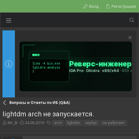
Вход
Регистрация
Вопросы и Ответы по ИБ (Q&A)
lightdm arch не запускается.
А
Д
Т
Mr_B
24.06.2019
arch
lightdm
xephyr
не работает
в
а
е
т
т
г