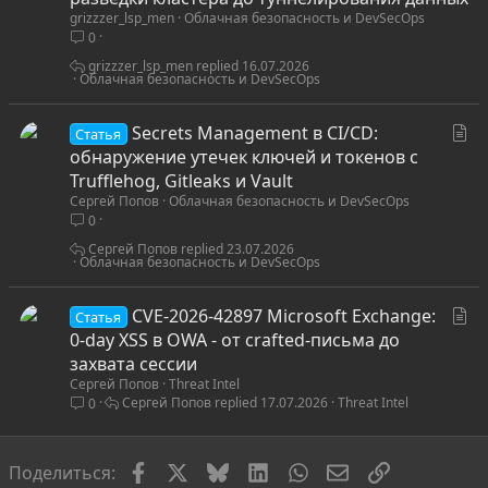
grizzzer_lsp_men
Облачная безопасность и DevSecOps
а
0
т
ь
grizzzer_lsp_men
16.07.2026
Облачная безопасность и DevSecOps
я
С
Secrets Management в CI/CD:
Статья
т
обнаружение утечек ключей и токенов с
а
Trufflehog, Gitleaks и Vault
Сергей Попов
Облачная безопасность и DevSecOps
т
0
ь
я
Сергей Попов
23.07.2026
Облачная безопасность и DevSecOps
С
CVE-2026-42897 Microsoft Exchange:
Статья
т
0-day XSS в OWA - от crafted-письма до
а
захвата сессии
Сергей Попов
Threat Intel
т
Сергей Попов
17.07.2026
Threat Intel
0
ь
я
Facebook
X
Bluesky
LinkedIn
WhatsApp
Электронная по
Ссылка
Поделиться: