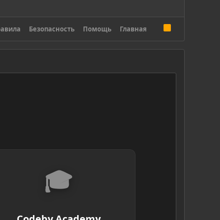
R
авила
Безопасность
Помощь
Главная
S
S
🎓
Codeby Academy