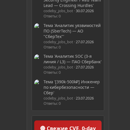
Lead — Crossing Hurdles'
codeby_jobs_bot
30.07.2026
Ответы: 0
Тема 'Аналитик уязвимостей
ПО (SberTech) — АО
"СберТех"'
codeby_jobs_bot
27.07.2026
Ответы: 0
Тема 'Аналитик SOC (3-я
линия / L3) — ПАО Сбербанк'
codeby_jobs_bot
27.07.2026
Ответы: 0
Тема '[390k-500k₽] Инженер
по кибербезопасности —
Сбер'
codeby_jobs_bot
23.07.2026
Ответы: 0
🔴 Свежие CVE, 0-day