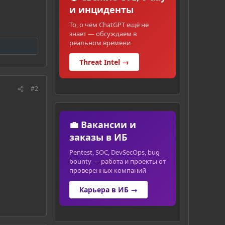
и инциденты
То, о чём ChatGPT ещё не
знает — обсуждаем в
реальном времени
Threat Intel →
#2
💼 Вакансии и
заказы в ИБ
Pentest, SOC, DevSecOps, bug
bounty — работа и проекты от
проверенных компаний
Карьера в ИБ →