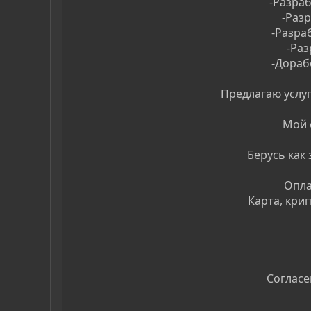
-Разра
-Раз
-Разра
-Раз
-Дораб
Предлагаю услуг
Мой с
Берусь как 
Опла
Карта, кри
Согласе