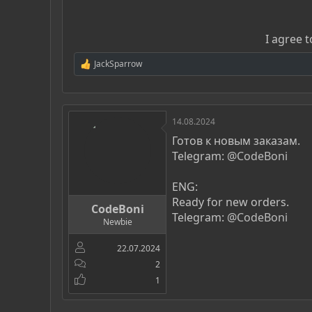
I agree 
JackSparrow
Р
е
а
к
ц
14.08.2024
и
и
Готов к новым заказам.
:
Telegram:
@CodeBoni
ENG:
Ready for new orders.
CodeBoni
Telegram:
@CodeBoni
Newbie
22.07.2024
2
1