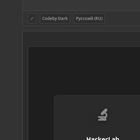
Codeby Dark
Русский (RU)
🔬
HackerLab