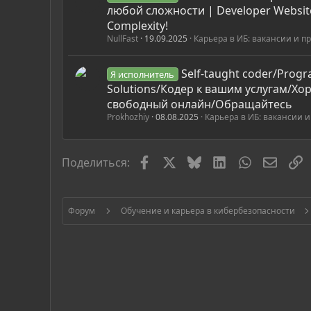
любой сложности | Developer Website
Complexity!
NullFast
19.09.2025
Карьера в ИБ: вакансии и п
Self-taught coder/Prog
Я исполнитель
Solutions/Кодер к вашим услугам/Хо
свободный онлайн/Обращайтесь
Prokhozhiy
08.08.2025
Карьера в ИБ: вакансии и
Facebook
X
Bluesky
LinkedIn
WhatsApp
Элект
С
Поделиться:
Форум
Обучение и карьера в кибербезопасности