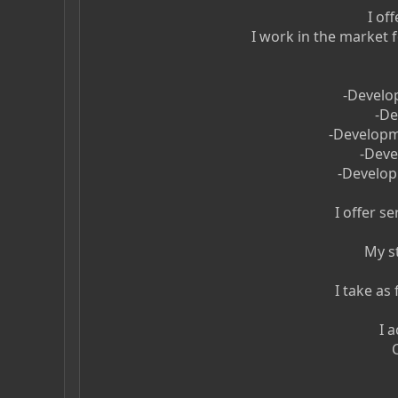
I of
I work in the market
-Develop
-De
-Developm
-Deve
-Develop
I offer s
My st
I take as
I 