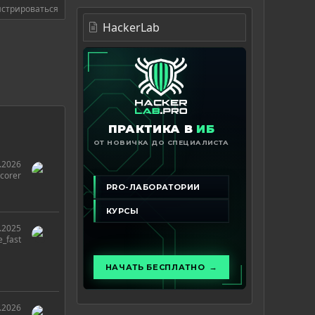
истрироваться
HackerLab
.2026
rcorer
.2025
e_fast
.2026