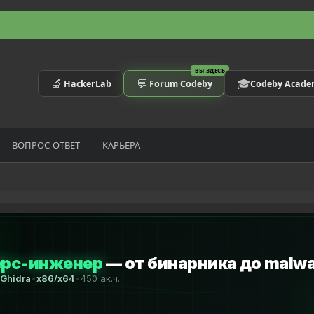
ВЫ ЗДЕСЬ
🔬
💬
🎓
HackerLab
Forum Codeby
Codeby Acad
ВОПРОС-ОТВЕТ
КАРЬЕРА