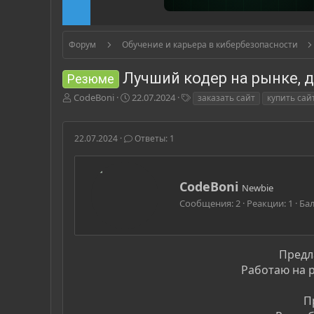
Форум
Обучение и карьера в кибербезопасности
Лучший кодер на рынке, д
Резюме
А
Д
Т
CodeBoni
22.07.2024
заказать сайт
купить сай
в
а
е
т
т
г
о
а
и
22.07.2024
Ответы: 1
р
н
т
а
е
ч
А
CodeBoni
м
а
Newbie
в
ы
л
Сообщения
2
Реакции
1
Ба
т
а
о
р
Предл
Работаю на р
П