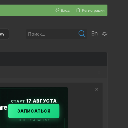
Вход
Регистрация
En
emy