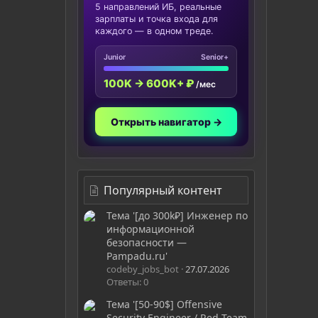
5 направлений ИБ, реальные
зарплаты и точка входа для
каждого — в одном треде.
Junior
Senior+
100K → 600K+ ₽
/мес
Открыть навигатор →
Популярный контент
Тема '[до 300k₽] Инженер по
информационной
безопасности —
Pampadu.ru'
codeby_jobs_bot
27.07.2026
Ответы: 0
Тема '[50-90$] Offensive
Security Engineer / Red Team