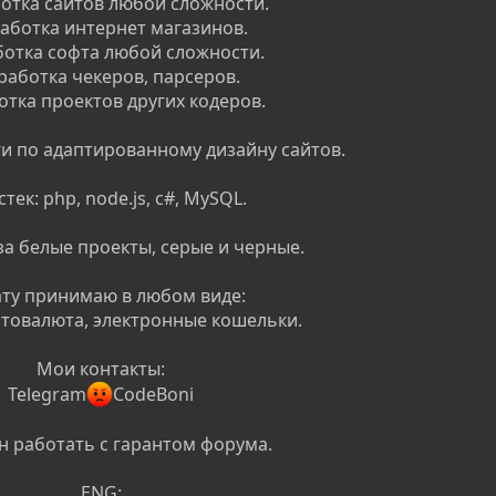
ботка сайтов любой сложности.
работка интернет магазинов.
ботка софта любой сложности.
работка чекеров, парсеров.
отка проектов других кодеров.
и по адаптированному дизайну сайтов.
тек: php, node.js, c#, MySQL.
за белые проекты, серые и черные.
ту принимаю в любом виде:
птовалюта, электронные кошельки.
Мои контакты:
Telegram
CodeBoni
н работать с гарантом форума.
ENG: