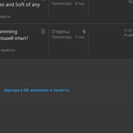
Nu
т
Просмотры
8 тыс.
s and Soft of any
а
роекты
т
ь
я
С
11.01
ramming
Ответы
6
Prokh
т
Просмотры
5 тыс.
роший опыт/
а
 проекты
т
ь
я
ронная почта
сылка
Карьера в ИБ: вакансии и проекты