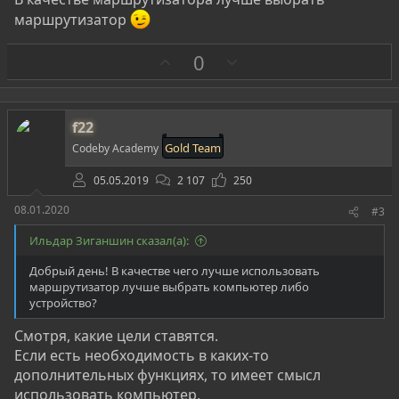
маршрутизатор
З
П
0
а
р
о
т
f22
и
Gold Team
Codeby Academy
в
05.05.2019
2 107
250
08.01.2020
#3
Ильдар Зиганшин сказал(а):
Добрый день! В качестве чего лучше использовать
маршрутизатор лучше выбрать компьютер либо
устройство?
Смотря, какие цели ставятся.
Если есть необходимость в каких-то
дополнительных функциях, то имеет смысл
использовать компьютер,