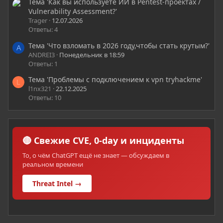
Тема 'Как вы используете ИИ в Pentest-проектах /
Vulnerability Assessment?'
Trager
12.07.2026
Ответы: 4
Тема 'Что взломать в 2026 году,чтобы стать крутым?'
A
ANDREI3
Понедельник в 18:59
Ответы: 1
Тема 'Проблемы с подключением к vpn tryhackme'
L
l1nx321
22.12.2025
Ответы: 10
🔴 Свежие CVE, 0-day и инциденты
То, о чём ChatGPT ещё не знает — обсуждаем в
реальном времени
Threat Intel →