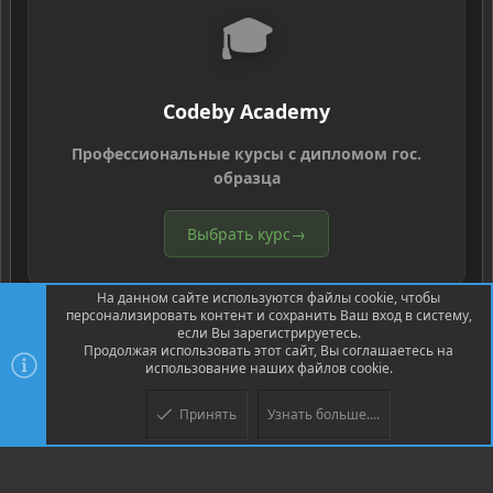
🎓
Codeby Academy
Профессиональные курсы с дипломом гос.
образца
Выбрать курс
→
На данном сайте используются файлы cookie, чтобы
персонализировать контент и сохранить Ваш вход в систему,
если Вы зарегистрируетесь.
Продолжая использовать этот сайт, Вы соглашаетесь на
использование наших файлов cookie.
®
Community platform by XenForo
© 2010-2026 XenForo Ltd.
Перевод
®
от Jumuro
Принять
Узнать больше....
Верх
Низ
XenPorta 2 PRO
© Jason Axelrod of
8WAYRUN