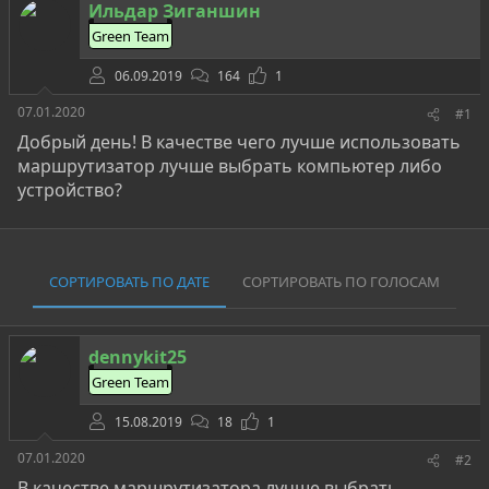
о
а
и
Ильдар Зиганшин
р
н
Green Team
т
а
е
ч
06.09.2019
164
1
м
а
ы
л
07.01.2020
#1
а
Добрый день! В качестве чего лучше использовать
маршрутизатор лучше выбрать компьютер либо
устройство?
СОРТИРОВАТЬ ПО ДАТЕ
СОРТИРОВАТЬ ПО ГОЛОСАМ
dennykit25
Green Team
15.08.2019
18
1
07.01.2020
#2
В качестве маршрутизатора лучше выбрать