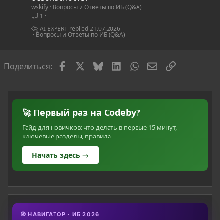
wskify
Вопросы и Ответы по ИБ (Q&A)
о
1
с
AI EXPERT
21.07.2026
Вопросы и Ответы по ИБ (Q&A)
Facebook
X
Bluesky
LinkedIn
WhatsApp
Электронная по
Ссылка
Поделиться:
🚀 Первый раз на Codeby?
Гайд для новичков: что делать в первые 15 минут,
ключевые разделы, правила
Начать здесь →
🧭 НАВИГАТОР · ИБ 2026