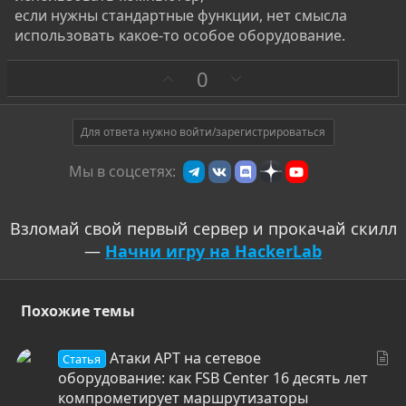
если нужны стандартные функции, нет смысла
использовать какое-то особое оборудование.
З
П
0
а
р
о
т
Для ответа нужно войти/зарегистрироваться
и
Мы в соцсетях:
в
Взломай свой первый сервер и прокачай скилл
—
Начни игру на HackerLab
Похожие темы
С
Атаки APT на сетевое
Статья
т
оборудование: как FSB Center 16 десять лет
а
компрометирует маршрутизаторы