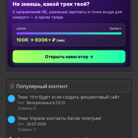
Не знаешь, какой трек твой?
5 направлений ИБ, реальные зарплаты и точка входа для
каждого — в одном треде.
Junior
Senior+
100K → 600K+ ₽
/мес
Открыть навигатор →
Популярный контент
Тема 'Что будет если создать фишинговый сайт'
V
Vnr
Воскресенье в 23:10
Ответы: 4
Тема 'Украли контакты багом телеграм'
V
Vnr
26.07.2026
Ответы: 7