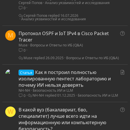
Сергей Попов
Анализ уязвимостей и исследования
т
0
ь
я
Сергей Попов
16.07.2026
Анализ уязвимостей и исследования
В
Протокол OSPF и IoT IPv4 в Cisco Packet
M
о
Tracer
Muse
Вопросы и Ответы по ИБ (Q&A)
п
0
р
о
Muse
26.09.2025
Вопросы и Ответы по ИБ (Q&A)
с
С
Как я построил полностью
Статья
т
изолированную пентест лабораторию и
а
почему ИИ нельзя доверять
NH-NH
Безопасность ИИ и LLM
т
NH-NH
01.12.2025
Безопасность ИИ и LLM
0
ь
я
В
В какой вуз (бакалавриат, бво,
W
о
специалитет) лучше всего идти на
п
информационную или компьютерную
р
безопасность?