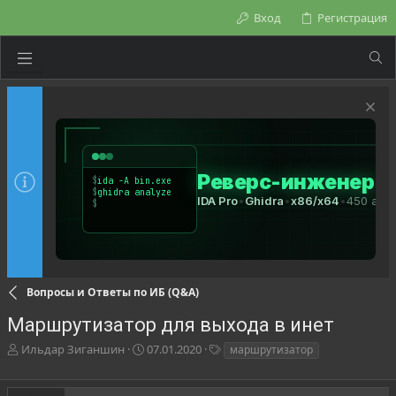
Вход
Регистрация
Вопросы и Ответы по ИБ (Q&A)
Маршрутизатор для выхода в инет
А
Д
Т
Ильдар Зиганшин
07.01.2020
маршрутизатор
в
а
е
т
т
г