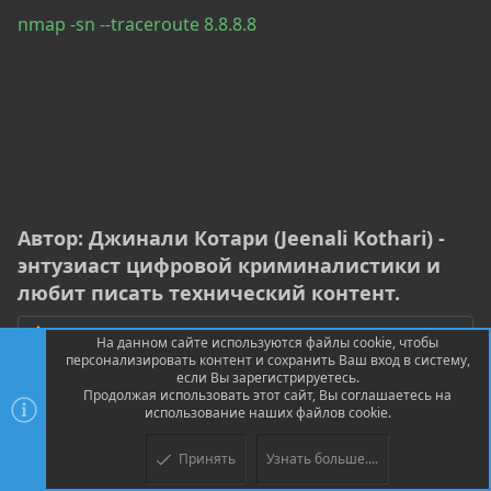
nmap -sn --traceroute 8.8.8.8
Автор: Джинали Котари (Jeenali Kothari) -
энтузиаст цифровой криминалистики и
любит писать технический контент.
madargus_
,
ValKo
,
BlackHundred
и ещё 3
Р
На данном сайте используются файлы cookie, чтобы
е
персонализировать контент и сохранить Ваш вход в систему,
а
если Вы зарегистрируетесь.
к
Продолжая использовать этот сайт, Вы соглашаетесь на
ц
использование наших файлов cookie.
yamakasy
и
и
Green Team
Принять
Узнать больше....
: