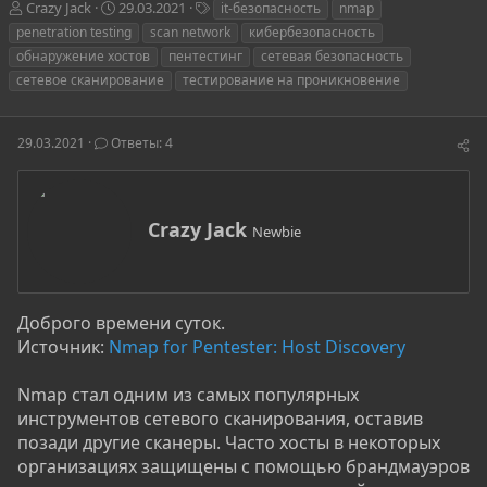
А
Д
Т
Crazy Jack
29.03.2021
it-безопасность
nmap
в
а
е
penetration testing
scan network
кибербезопасность
т
т
г
обнаружение хостов
пентестинг
сетевая безопасность
о
а
и
сетевое сканирование
тестирование на проникновение
р
н
т
а
е
ч
29.03.2021
м
Ответы: 4
а
ы
л
а
А
Crazy Jack
Newbie
в
т
о
р
Доброго времени суток.
Источник:
Nmap for Pentester: Host Discovery
Nmap стал одним из самых популярных
инструментов сетевого сканирования, оставив
позади другие сканеры. Часто хосты в некоторых
организациях защищены с помощью брандмауэров