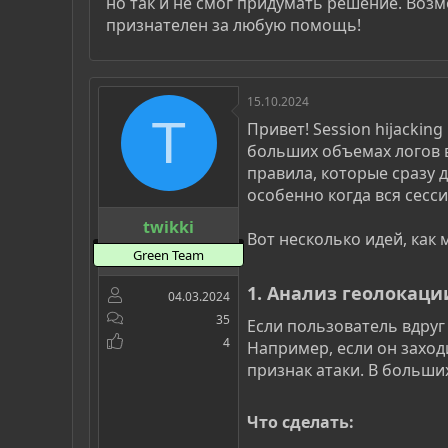
но так и не смог придумать решение. Возмо
признателен за любую помощь!
15.10.2024
T
Привет! Session hijackin
больших объемах логов в
правила, которые сразу
особенно когда вся сесс
twikki
Вот несколько идей, как 
Green Team
1.
Анализ геолокации
04.03.2024
35
Если пользователь вдруг
4
Например, если он заходи
признак атаки. В больш
Что сделать:​