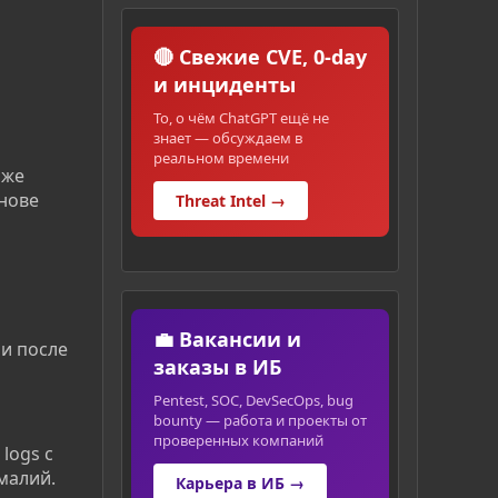
🔴 Свежие CVE, 0-day
и инциденты
То, о чём ChatGPT ещё не
знает — обсуждаем в
реальном времени
оже
нове
Threat Intel →
💼 Вакансии и
и после
заказы в ИБ
Pentest, SOC, DevSecOps, bug
bounty — работа и проекты от
проверенных компаний
logs с
малий.
Карьера в ИБ →