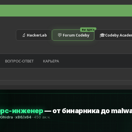
ВЫ ЗДЕСЬ
🔬
💬
🎓
HackerLab
Forum Codeby
Codeby Acad
ВОПРОС-ОТВЕТ
КАРЬЕРА