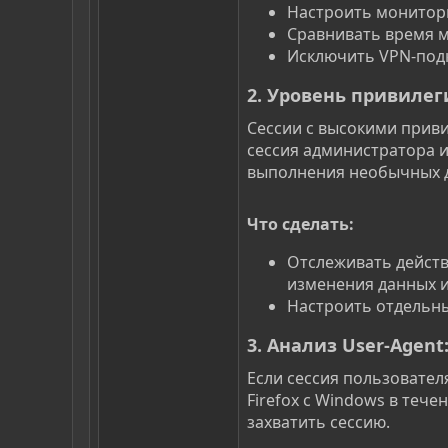
Настроить монитори
Сравнивать время м
Исключить VPN-подк
2.
Уровень привилег
Сессии с высокими прив
сессия администратора и
выполнения необычных де
Что сделать:​
Отслеживать действ
изменения данных и
Настроить отдельны
3.
Анализ User-Agent
:
Если сессия пользовател
Firefox с Windows в тече
захватить сессию.