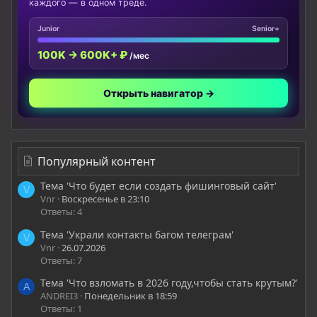
каждого — в одном треде.
Junior
Senior+
100K → 600K+ ₽
/мес
Открыть навигатор →
Популярный контент
Тема 'Что будет если создать фишинговый сайт'
V
Vnr
Воскресенье в 23:10
Ответы: 4
Тема 'Украли контакты багом телеграм'
V
Vnr
26.07.2026
Ответы: 7
Тема 'Что взломать в 2026 году,чтобы стать крутым?'
A
ANDREI3
Понедельник в 18:59
Ответы: 1