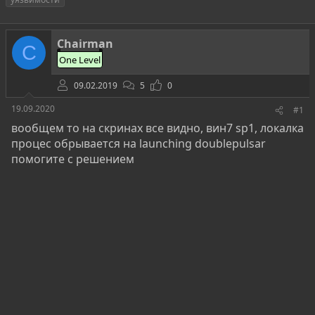
т
т
г
о
а
и
р
н
Chairman
т
а
C
е
ч
One Level
м
а
ы
л
09.02.2019
5
0
а
19.09.2020
#1
вообщем то на скринах все видно, вин7 sp1, локалка
процес обрывается на launching doublepulsar
помогите с решением