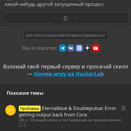
какой-нибудь другой запущенный процесс
З
П
0
а
р
о
т
Для ответа нужно войти/зарегистрироваться
и
Мы в соцсетях:
в
Взломай свой первый сервер и прокачай скилл
—
Начни игру на HackerLab
Похожие темы
С
Eternalblue & Doublepulsar. Error
Проблема
R
т
getting output back from Core.
rdh_x
Этичный хакинг и тестирование на проникновение
а
2
т