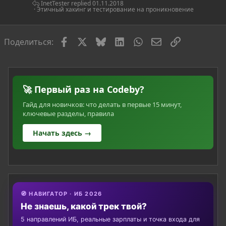
ь
InetTester
01.11.2018
Этичный хакинг и тестирование на проникновение
я
Facebook
X
Bluesky
LinkedIn
WhatsApp
Электронная по
Ссылка
Поделиться:
🚀 Первый раз на Codeby?
Гайд для новичков: что делать в первые 15 минут,
ключевые разделы, правила
Начать здесь →
🧭 НАВИГАТОР · ИБ 2026
Не знаешь, какой трек твой?
5 направлений ИБ, реальные зарплаты и точка входа для