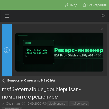
Вход
Регистрация
Вопросы и Ответы по ИБ (Q&A)
msf6-eternalblue_doublepulsar -
помогите с решением
А
Д
Т
Chairman
19.09.2020
doublepulsar
msf console
в
а
е
уязвимости