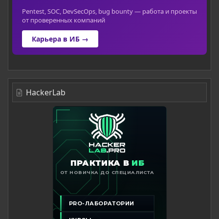
Pentest, SOC, DevSecOps, bug bounty — работа и проекты
от проверенных компаний
Карьера в ИБ →
HackerLab