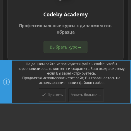
Codeby Academy
Профессиональные курсы с дипломом гос.
образца
Выбрать курс
→
На данном сайте используются файлы cookie, чтобы
персонализировать контент и сохранить Ваш вход в систему,
если Вы зарегистрируетесь.
Продолжая использовать этот сайт, Вы соглашаетесь на
использование наших файлов cookie.
®
Community platform by XenForo
© 2010-2026 XenForo Ltd.
Перевод
®
от Jumuro
Принять
Узнать больше....
Верх
Низ
XenPorta 2 PRO
© Jason Axelrod of
8WAYRUN