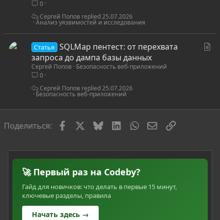
0
Сергей Попов
25.07.2026
Анализ уязвимостей и исследования
С
SQLMap пентест: от перехвата
Статья
т
запроса до дампа базы данных
Сергей Попов
Безопасность веб-приложений
а
0
т
ь
Сергей Попов
25.07.2026
Безопасность веб-приложений
я
Facebook
X
Bluesky
LinkedIn
WhatsApp
Электронная по
Ссылка
Поделиться:
🚀 Первый раз на Codeby?
Гайд для новичков: что делать в первые 15 минут,
ключевые разделы, правила
Начать здесь →