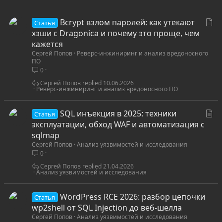
С
Bcrypt взлом паролей: как утекают
Статья
т
хэши с Dragonica и почему это проще, чем
а
кажется
Сергей Попов
Реверс-инжиниринг и анализ вредоносного
т
ПО
ь
0
я
Сергей Попов
10.06.2026
Реверс-инжиниринг и анализ вредоносного ПО
С
SQL инъекция в 2025: техники
Статья
т
эксплуатации, обход WAF и автоматизация с
а
sqlmap
Сергей Попов
Анализ уязвимостей и исследования
т
0
ь
я
Сергей Попов
21.04.2026
Анализ уязвимостей и исследования
WordPress RCE 2026: разбор цепочки
Статья
wp2shell от SQL Injection до веб-шелла
Сергей Попов
Анализ уязвимостей и исследования