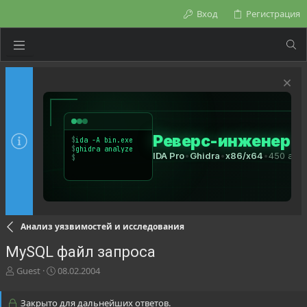
Вход
Регистрация
Анализ уязвимостей и исследования
MySQL файл запроса
А
Д
Guest
08.02.2004
в
а
т
т
Закрыто для дальнейших ответов.