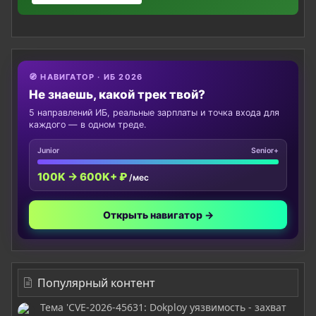
🧭 НАВИГАТОР · ИБ 2026
Не знаешь, какой трек твой?
5 направлений ИБ, реальные зарплаты и точка входа для
каждого — в одном треде.
Junior
Senior+
100K → 600K+ ₽
/мес
Открыть навигатор →
Популярный контент
Тема 'CVE-2026-45631: Dokploy уязвимость - захват