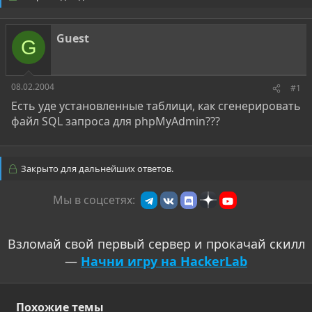
о
а
р
н
т
а
Guest
е
ч
G
м
а
ы
л
а
08.02.2004
#1
Есть уде установленные таблици, как сгенерировать
файл SQL запроса для phpMyAdmin???
Закрыто для дальнейших ответов.
Мы в соцсетях:
Взломай свой первый сервер и прокачай скилл
—
Начни игру на HackerLab
Похожие темы