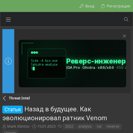
Вход
Регистрация
Threat Intel
Назад в будущее. Как
Статья
эволюционировал ратник Venom
А
Д
Т
Mark Klintov
15.01.2023
2022
analysis
rat
reverse
в
а
е
venom