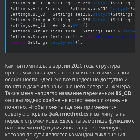
Settings
.
An_ti 
=
 Settings
.
aes256
.
Decrypt
(
Settings
.
A
Settings
.
Anti_Process 
=
 Settings
.
aes256
.
Decrypt
(
Set
Settings
.
BS_OD 
=
 Settings
.
aes256
.
Decrypt
(
Settings
.
B
Settings
.
Group 
=
 Settings
.
aes256
.
Decrypt
(
Settings
.
G
Settings
.
Hw_id 
=
 HwidGen
.
HWID
(
)
;
Settings
.
Server_signa_ture 
=
 Settings
.
aes256
.
Decryp
Settings
.
Server_Certificate 
=
new
X509Certificate2
(
return
 Settings
.
VerifyHash
(
)
;
Как ты помнишь, в версии 2020 года структура
программы выглядела совсем иначе и имела свои
особенности. Здесь же все предельно доступно и
понятно даже для начинающего реверс-инженера.
Также меня напрягло название переменной
BS_OD
,
оно выглядело крайне не естественно и очень не
понятно. Чтобы понять где она применяется
советую открыть файл
method.cs
и взглянуть на
первые строчки кода. Здесь ты заметишь функцию с
названием
exit()
и увидишь нашу переменную,
которая по сути является командой выключения