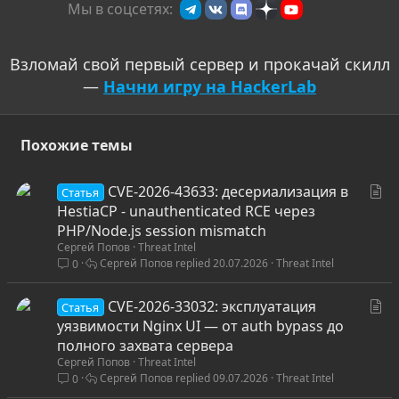
Мы в соцсетях:
:
Взломай свой первый сервер и прокачай скилл
—
Начни игру на HackerLab
Похожие темы
С
CVE-2026-43633: десериализация в
Статья
т
HestiaCP - unauthenticated RCE через
а
PHP/Node.js session mismatch
Сергей Попов
Threat Intel
т
Сергей Попов
20.07.2026
Threat Intel
0
ь
я
С
CVE-2026-33032: эксплуатация
Статья
т
уязвимости Nginx UI — от auth bypass до
а
полного захвата сервера
Сергей Попов
Threat Intel
т
Сергей Попов
09.07.2026
Threat Intel
0
ь