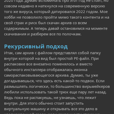
2020 года. Думаю вспоминать про этот год не стоит, но
совсем недавно я наткнулся на современную версию
того же вируса, который датировался 2022 годом. Мое
хобби не позволило пройти мимо такого контента и на
свой страх и риск был скачан архив со всем
содержимым. А теперь давай остановимся на моменте
скачивания и разберем все по полочкам.
Рекурсивный подход
Итак, сам архив с файлом представлял собой папку
внутри которой на вид был простой PE-файл. При
распаковке все внезапно поменялось и вместо
обычного инсталлера отображалась иконка
самораспаковывающегося архива. Думаю, ты уже
догадываешься, что здесь есть какой-то подвох. Если
размышлять логически, то большинство вирьмейкеров
любили использовать такой трюк еще пару лет назад.
Ведь пока не распакуешь, не узнаешь, что лежит
внутри. Для этого обычно стоит запустить
виртуальную машину и открывать все это дело в