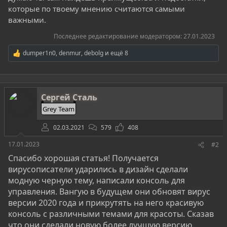
которые по твоему мнению считаются самыми
важными.
Последнее редактирование модератором:
27.01.2023
dumper1n0
,
denmur
,
debolg
и ещё 8
Р
е
а
к
ц
Сергей Сталь
и
и
Grey Team
:
02.03.2021
579
408
17.01.2023
#2
Спасибо хорошая статья! Получается
вирусописатели ударились в дизайн сделали
модную черную тему, написали консоль для
управления. Вангую в будущем они обновят вирус
версии 2020 года и прикрутять на него красивую
консоль с различными темами для красоты. Сказав
что они сделали новую более лучшую версию.