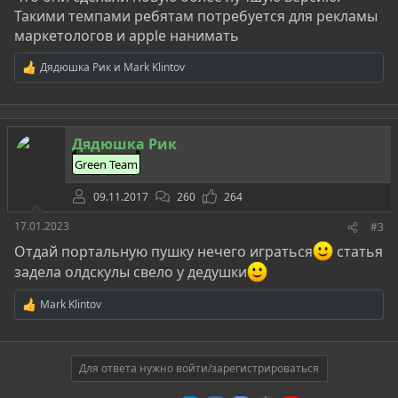
Такими темпами ребятам потребуется для рекламы
маркетологов и apple нанимать
Дядюшка Рик
и
Mark Klintov
Р
е
а
к
ц
Дядюшка Рик
и
и
Green Team
:
09.11.2017
260
264
17.01.2023
#3
Отдай портальную пушку нечего играться
статья
задела олдскулы свело у дедушки
Mark Klintov
Р
е
а
к
ц
Для ответа нужно войти/зарегистрироваться
и
и