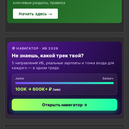
ключевые разделы, правила
Начать здесь →
🧭 НАВИГАТОР · ИБ 2026
Не знаешь, какой трек твой?
5 направлений ИБ, реальные зарплаты и точка входа для
каждого — в одном треде.
Junior
Senior+
100K → 600K+ ₽
/мес
Открыть навигатор →