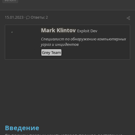
т
т
г
о
а
и
р
н
15.01.2023
Ответы: 2
т
а
е
ч
А
Mark Klintov
м
а
Exploit Dev
в
ы
л
Специалист по обнаружению компьютерных
т
а
угроз и инцидентов
о
р
Grey Team
Введение