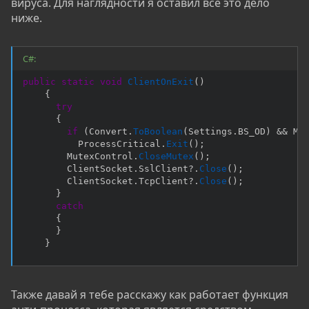
вируса. Для наглядности я оставил все это дело
ниже.
C#:
public
static
void
ClientOnExit
(
)
{
try
{
if
(
Convert
.
ToBoolean
(
Settings
.
BS_OD
)
&&
 Me
          ProcessCritical
.
Exit
(
)
;
        MutexControl
.
CloseMutex
(
)
;
        ClientSocket
.
SslClient
?.
Close
(
)
;
        ClientSocket
.
TcpClient
?.
Close
(
)
;
}
catch
{
}
}
Также давай я тебе расскажу как работает функция