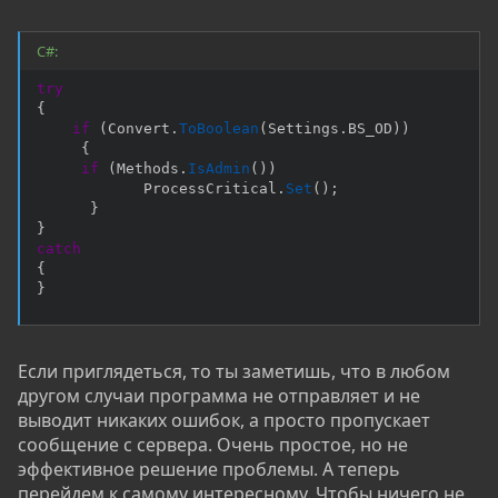
C#:
try
{
if
(
Convert
.
ToBoolean
(
Settings
.
BS_OD
)
)
{
if
(
Methods
.
IsAdmin
(
)
)
            ProcessCritical
.
Set
(
)
;
}
}
catch
{
}
Если приглядеться, то ты заметишь, что в любом
другом случаи программа не отправляет и не
выводит никаких ошибок, а просто пропускает
сообщение с сервера. Очень простое, но не
эффективное решение проблемы. А теперь
перейдем к самому интересному. Чтобы ничего не