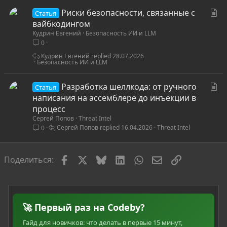
я
С
Риски безопасности, связанные с
Статья
т
вайбкодингом
Кудрин Евгений
Безопасность ИИ и LLM
а
0
т
ь
Кудрин Евгений
28.07.2026
Безопасность ИИ и LLM
я
С
Разработка шеллкода: от ручного
Статья
т
написания на ассемблере до инъекции в
а
процесс
Сергей Попов
Threat Intel
т
Сергей Попов
16.04.2026
Threat Intel
0
ь
я
Facebook
X
Bluesky
LinkedIn
WhatsApp
Электронная по
Ссылка
Поделиться:
🚀 Первый раз на Codeby?
Гайд для новичков: что делать в первые 15 минут,