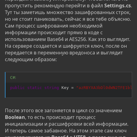
пропустить рекомендую перейти в файл
Settings.cs
.
Тут ты заметишь множество зашифрованных строк,
но не стоит паниковать, сейчас я все тебе объясню.
Сам процесс шифрования необходимой
информации происходит прямо в коде с
использованием Base64 и AES256. Как это выглядит.
На сервере создается и шифруется ключ, после он
передается в переменную вредоноса и выглядит
следующим образом:
C#:
public
static
string
 Key 
=
"azRBYXA3bDl0dWN2TFE1blB
После этого все загоняется в цикл со значением
Boolean
, то есть происходит процесс
инициализации и расшифровки всей информации.
И теперь самое забавное. На этом этапе сам ключ