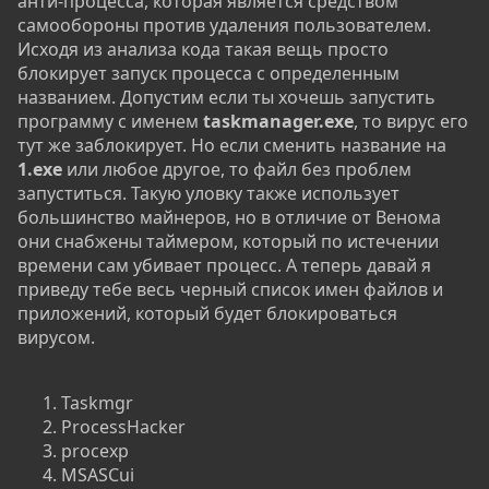
анти-процесса, которая является средством
самообороны против удаления пользователем.
Исходя из анализа кода такая вещь просто
блокирует запуск процесса с определенным
названием. Допустим если ты хочешь запустить
программу с именем
taskmanager.exe
, то вирус его
тут же заблокирует. Но если сменить название на
1.exe
или любое другое, то файл без проблем
запуститься. Такую уловку также использует
большинство майнеров, но в отличие от Венома
они снабжены таймером, который по истечении
времени сам убивает процесс. А теперь давай я
приведу тебе весь черный список имен файлов и
приложений, который будет блокироваться
вирусом.
Taskmgr
ProcessHacker
procexp
MSASCui