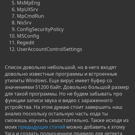
MsMpEng
MpUXSrv
MpCmdRun
NisSrv
ConfigSecurityPolicy
MSConfig
Regedit
UserAccountControlSettings
Список довольно небольшой, но в него входят
довольно известные программы и встроенные
утилиты Windows. Еще вирус имеет буфер со
значениями 51200 байт. Довольно большой размер
для такой программы. Но не будем забывать про
функции записи звука и видео с зараженного
устройства. На этом думаю стоит завершить наш
анализ поскольку остальную часть кода ты
сможешь изучить самостоятельно. Также исходя из
моих
предыдущих статей
можно добавить к этому
Yara и создать полноценное правило для детекта