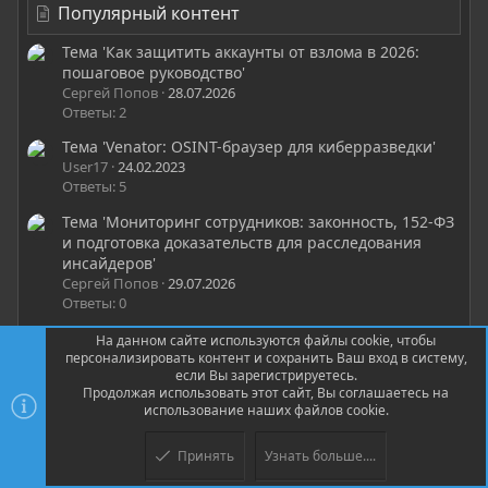
Популярный контент
Тема 'Как защитить аккаунты от взлома в 2026:
пошаговое руководство'
Сергей Попов
28.07.2026
Ответы: 2
Тема 'Venator: OSINT-браузер для киберразведки'
User17
24.02.2023
Ответы: 5
Тема 'Мониторинг сотрудников: законность, 152-ФЗ
и подготовка доказательств для расследования
инсайдеров'
Сергей Попов
29.07.2026
Ответы: 0
Тема 'Кража интеллектуальной собственности
На данном сайте используются файлы cookie, чтобы
через кибератаки: kill chain, TTP и detection для
персонализировать контент и сохранить Ваш вход в систему,
если Вы зарегистрируетесь.
R&D-компаний'
Продолжая использовать этот сайт, Вы соглашаетесь на
Сергей Попов
26.07.2026
использование наших файлов cookie.
Ответы: 0
Тема 'Тренировочная мишень. Сравниваем ратники
Принять
Узнать больше....
с NjRat'