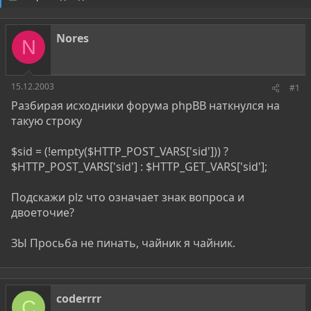
о
а
р
н
т
а
Nores
е
ч
N
м
а
ы
л
а
15.12.2003
#1
Разбирая исходники форума phpBB наткнулся на
такую строку
$sid = (!empty($HTTP_POST_VARS['sid'])) ?
$HTTP_POST_VARS['sid'] : $HTTP_GET_VARS['sid'];
Подскажи plz что означает знак вопроса и
двоеточие?
ЗЫ Просьба не пинать, чайник я чайник.
coderrrr
C