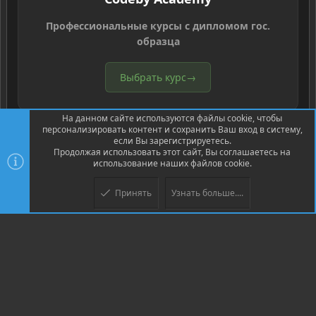
Профессиональные курсы с дипломом гос.
образца
Выбрать курс
→
На данном сайте используются файлы cookie, чтобы
персонализировать контент и сохранить Ваш вход в систему,
если Вы зарегистрируетесь.
Продолжая использовать этот сайт, Вы соглашаетесь на
использование наших файлов cookie.
®
Community platform by XenForo
© 2010-2026 XenForo Ltd.
Перевод
®
от Jumuro
Принять
Узнать больше....
Верх
Низ
XenPorta 2 PRO
© Jason Axelrod of
8WAYRUN