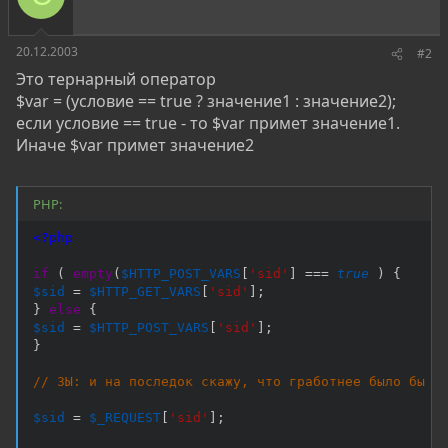
20.12.2003
#2
Это тернарный оператор
$var = (условие == true ? значение1 : значение2);
если условие == true - то $var примет значение1.
Иначе $var примет значение2
PHP:
<?php
if
(
empty
(
$HTTP_POST_VARS
[
'sid'
]
===
true
)
{
$sid
=
$HTTP_GET_VARS
[
'sid'
]
;
}
else
{
$sid
=
$HTTP_POST_VARS
[
'sid'
]
;
}
// ЗЫ: и на последок скажу, что гработнее было бы ю
$sid
=
$_REQUEST
[
'sid'
]
;