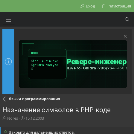
Вход
Регистрация
Языки программирования
Назначение символов в PHP-коде
А
Д
Nores
15.12.2003
в
а
т
т
Закрыто для дальнейших ответов.