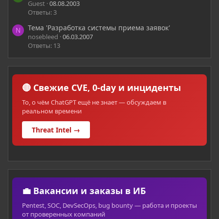
Guest
08.08.2003
Ответы: 3
Тема 'Разработка системы приема заявок'
N
nosebleed
06.03.2007
Ответы: 13
🔴 Свежие CVE, 0-day и инциденты
То, о чём ChatGPT ещё не знает — обсуждаем в
реальном времени
Threat Intel →
💼 Вакансии и заказы в ИБ
Pentest, SOC, DevSecOps, bug bounty — работа и проекты
от проверенных компаний