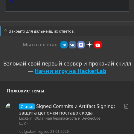
?>
Закрыто для дальнейших ответов.
Мы в соцсетях:
Взломай свой первый сервер и прокачай скилл
—
Начни игру на HackerLab
Похожие темы
С
Signed Commits и Artifact Signing:
Статья
т
защита цепочки поставок кода
Luxkerr
Облачная безопасность и DevSecOps
а
0
т
ь
Luxkerr
21.01.2026