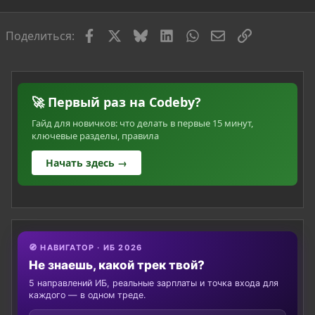
Facebook
X
Bluesky
LinkedIn
WhatsApp
Электронная по
Ссылка
Поделиться:
🚀 Первый раз на Codeby?
Гайд для новичков: что делать в первые 15 минут,
ключевые разделы, правила
Начать здесь →
🧭 НАВИГАТОР · ИБ 2026
Не знаешь, какой трек твой?
5 направлений ИБ, реальные зарплаты и точка входа для
каждого — в одном треде.