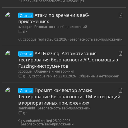
Облачная безопасность и DevSecOps
я
С
Атаки по времени в веб-
Статья
т
приложениях
xzotique
Безопасность веб-приложений
а
0
т
ь
xzotique
26.02.2026
Безопасность веб-приложений
я
С
API Fuzzing: Автоматизация
Статья
т
тестирования безопасности API с помощью
а
Fuzzing-инструментов
xzotique
Общение и нетворкинг
т
xzotique
22.03.2026
Общение и нетворкинг
0
ь
я
С
Промпт как вектор атаки:
Статья
т
Тестирование безопасности LLM-интеграций
а
в корпоративных приложениях
samhainhf
Безопасность веб-приложений
т
0
ь
я
samhainhf
25.02.2026
Безопасность веб-приложений