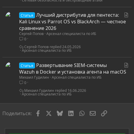
Сетевая безопасность и беспроводные атаки
С
Лучший дистрибутив для пентеста:
Статья
т
Kali Linux vs Parrot OS vs BlackArch — честное
а
сравнение 2026
Сергей Попов
Арсенал специалиста по ИБ
т
0
ь
я
Сергей Попов
24.05.2026
Арсенал специалиста по ИБ
С
Развертывание SIEM-системы
Статья
т
Wazuh в Docker и установка агента на macOS
Михаил Гудилин
Арсенал специалиста по ИБ
а
0
т
ь
Михаил Гудилин
16.06.2026
Арсенал специалиста по ИБ
я
Facebook
X
Bluesky
LinkedIn
WhatsApp
Электронная по
Ссылка
Поделиться: