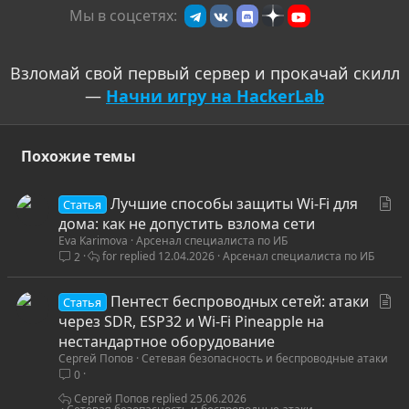
Мы в соцсетях:
Взломай свой первый сервер и прокачай скилл
—
Начни игру на HackerLab
Похожие темы
С
Лучшие способы защиты Wi-Fi для
Статья
т
дома: как не допустить взлома сети
Eva Karimova
Арсенал специалиста по ИБ
а
for
12.04.2026
Арсенал специалиста по ИБ
2
т
ь
С
Пентест беспроводных сетей: атаки
я
Статья
т
через SDR, ESP32 и Wi-Fi Pineapple на
а
нестандартное оборудование
Сергей Попов
Сетевая безопасность и беспроводные атаки
т
0
ь
я
Сергей Попов
25.06.2026