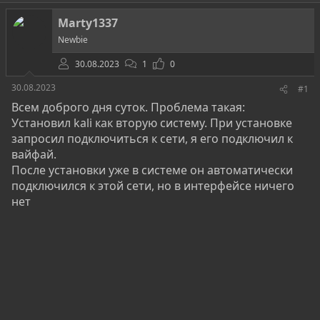
о
а
и
р
н
Marty1337
т
а
е
ч
Newbie
м
а
ы
30.08.2023
л
1
0
а
30.08.2023
#1
Всем доброго дня суток. Проблема такая:
Установил kali как вторую систему. При установке
запросил подключиться к сети, я его подключил к
вайфай.
После установки уже в системе он автоматически
подключился к этой сети, но в интерфейсе ничего
нет