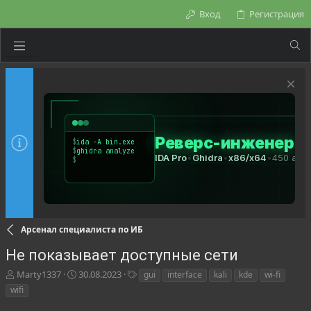
Вход
Регистрация
Арсенал специалиста по ИБ
Не показывает доступные сети
А
Д
Т
Marty1337
30.08.2023
gui
interface
kali
kde
wi-fi
в
а
е
wifi
т
т
г