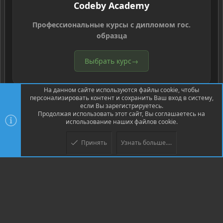
Codeby Academy
Профессиональные курсы с дипломом гос.
образца
Выбрать курс
→
На данном сайте используются файлы cookie, чтобы
персонализировать контент и сохранить Ваш вход в систему,
если Вы зарегистрируетесь.
Продолжая использовать этот сайт, Вы соглашаетесь на
использование наших файлов cookie.
®
Community platform by XenForo
© 2010-2026 XenForo Ltd.
Перевод
®
от Jumuro
Принять
Узнать больше....
Верх
Низ
XenPorta 2 PRO
© Jason Axelrod of
8WAYRUN