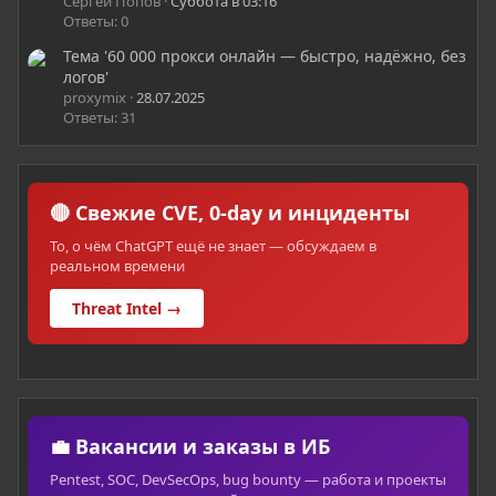
Сергей Попов
Суббота в 03:16
Ответы: 0
Тема '60 000 прокси онлайн — быстро, надёжно, без
логов'
proxymix
28.07.2025
Ответы: 31
🔴 Свежие CVE, 0-day и инциденты
То, о чём ChatGPT ещё не знает — обсуждаем в
реальном времени
Threat Intel →
💼 Вакансии и заказы в ИБ
Pentest, SOC, DevSecOps, bug bounty — работа и проекты