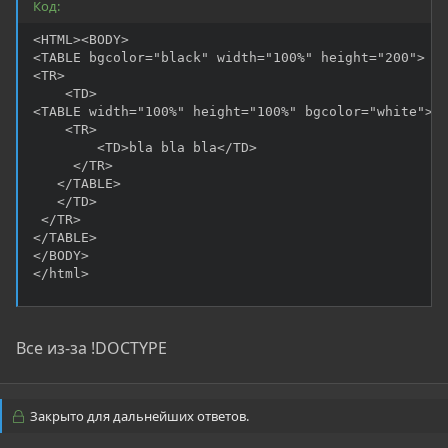
Код:
<HTML><BODY>

<TABLE bgcolor="black" width="100%" height="200">

<TR>

 	<TD>

<TABLE width="100%" height="100%" bgcolor="white">

   	<TR>

     	<TD>bla bla bla</TD>

     </TR>

   </TABLE>

   </TD>

 </TR>

</TABLE>

</BODY>

</html>
Все из-за !DOCTYPE
Закрыто для дальнейших ответов.