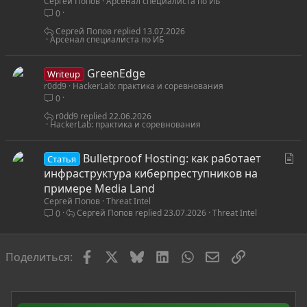
Сергей Попов
Арсенал специалиста по ИБ
т
0
ь
я
Сергей Попов
13.07.2026
Арсенал специалиста по ИБ
GreenEdge
Writeup
r0dd9
HackerLab: практика и соревнования
0
r0dd9
22.06.2026
HackerLab: практика и соревнования
С
Bulletproof Hosting: как работает
Статья
т
инфраструктура киберпреступников на
а
примере Media Land
Сергей Попов
Threat Intel
т
Сергей Попов
23.07.2026
Threat Intel
0
ь
я
Facebook
X
Bluesky
LinkedIn
WhatsApp
Электронная по
Ссылка
Поделиться: