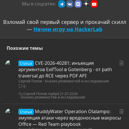
Мы в соцсетях:
Взломай свой первый сервер и прокачай скилл
—
Начни игру на HackerLab
Похожие темы
С
CVE-2026-40281: инъекция
Статья
т
аргументов ExifTool в Gotenberg - от path
а
traversal до RCE через PDF API
Сергей Попов
Анализ уязвимостей и исследования
т
0
ь
я
Сергей Попов
21.07.2026
Анализ уязвимостей и исследования
С
MuddyWater Operation Olalampo:
Статья
т
эмуляция атаки через вредоносные макросы
а
Office — Red Team playbook