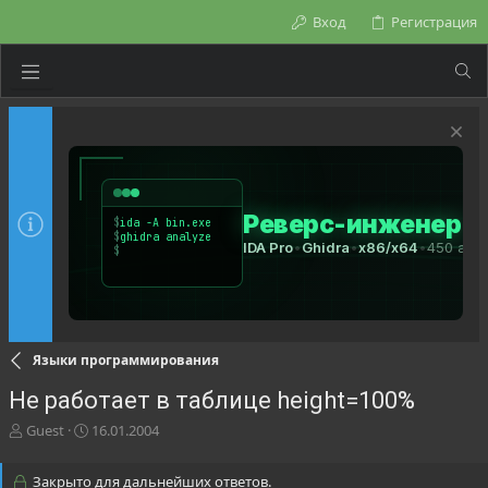
Вход
Регистрация
Языки программирования
Не работает в таблице height=100%
А
Д
Guest
16.01.2004
в
а
т
т
Закрыто для дальнейших ответов.