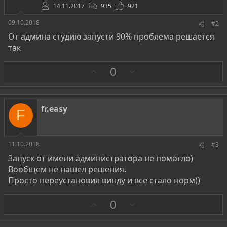
14.11.2017
935
921
09.10.2018
#2
От админа студию запусти 90% проблема решается
так
З
П
0
а
р
о
т
fr.easy
F
и
в
11.10.2018
#3
Запуск от имени администратора не помогло)
Вообщем не нашел решения.
Просто переустановил винду и все стало норм))
З
П
0
а
р
о