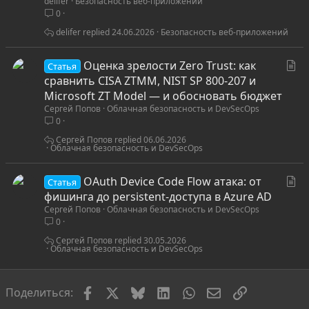
delifer
Безопасность веб-приложений
а
0
т
ь
delifer
24.06.2026
Безопасность веб-приложений
я
С
Оценка зрелости Zero Trust: как
Статья
т
сравнить CISA ZTMM, NIST SP 800-207 и
а
Microsoft ZT Model — и обосновать бюджет
Сергей Попов
Облачная безопасность и DevSecOps
т
0
ь
я
Сергей Попов
06.06.2026
Облачная безопасность и DevSecOps
С
OAuth Device Code Flow атака: от
Статья
т
фишинга до persistent-доступа в Azure AD
Сергей Попов
Облачная безопасность и DevSecOps
а
0
т
ь
Сергей Попов
30.05.2026
Облачная безопасность и DevSecOps
я
Facebook
X
Bluesky
LinkedIn
WhatsApp
Электронная по
Ссылка
Поделиться: