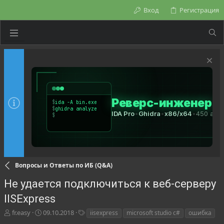
Вход
Регистрация
Вопросы и Ответы по ИБ (Q&A)
Не удается подключиться к веб-серверу
IISExpress
А
Д
Т
fr.easy
09.10.2018
iisexpress
microsoft studio c#
ошибка
в
а
е