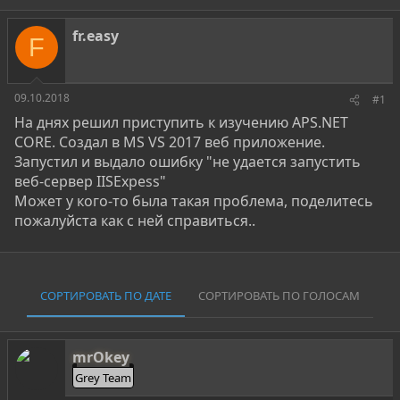
т
т
г
о
а
и
fr.easy
F
р
н
т
а
е
ч
м
а
09.10.2018
#1
ы
л
На днях решил приступить к изучению APS.NET
а
CORE. Создал в MS VS 2017 веб приложение.
Запустил и выдало ошибку "не удается запустить
веб-сервер IISExpess"
Может у кого-то была такая проблема, поделитесь
пожалуйста как с ней справиться..
СОРТИРОВАТЬ ПО ДАТЕ
СОРТИРОВАТЬ ПО ГОЛОСАМ
mrOkey
Grey Team