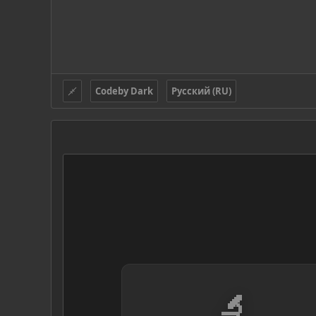
Codeby Dark
Русский (RU)
🔬