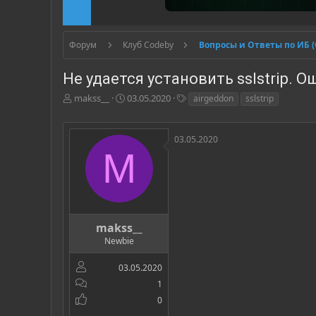
Форум
Клуб Codeby
Вопросы и Ответы по ИБ 
Не удается установить sslstrip. О
А
Д
Т
makss__
03.05.2020
airgeddon
sslstrip
в
а
е
т
т
г
о
а
и
03.05.2020
р
н
M
т
а
е
ч
м
а
ы
л
а
makss__
Newbie
03.05.2020
1
0