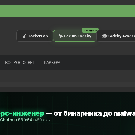
ВЫ ЗДЕСЬ
🔬
💬
🎓
HackerLab
Forum Codeby
Codeby Acad
ВОПРОС-ОТВЕТ
КАРЬЕРА