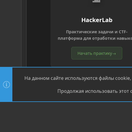
HackerLab
Практические задачи и CTF-
платформа для отработки навык
Начать практику
→
На данном сайте используются файлы cookie,
Продолжая использовать этот с
®
Community platform by XenForo
© 2010-2026 XenForo Ltd
XenPorta 2 PRO
© Jason Axelrod of
8WAYRUN