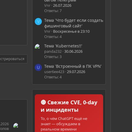
Vnr
26.07.2026
Ответы: 7
Тема 'Что будет если создать
V
фишинговый сайт'
Vnr
Воскресенье в 23:10
Ответы: 4
Тема 'Kubernetes!!'
panda232
30.06.2026
Ответы: 3
истрироваться
Тема 'Встроенный в ПК VPN'
U
user6ee423
29.07.2026
Ответы: 4
🔴 Свежие CVE, 0-day
и инциденты
То, о чём ChatGPT ещё не
знает — обсуждаем в
.2026
Попов
реальном времени