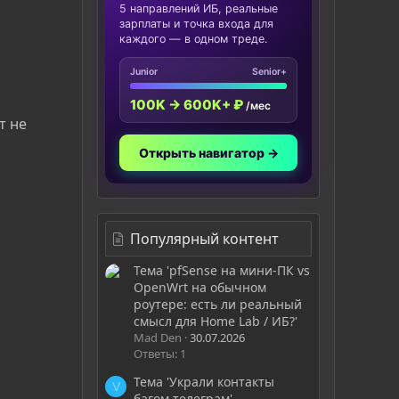
5 направлений ИБ, реальные
зарплаты и точка входа для
каждого — в одном треде.
Junior
Senior+
100K → 600K+ ₽
/мес
т не
Открыть навигатор →
Популярный контент
Тема 'pfSense на мини-ПК vs
OpenWrt на обычном
роутере: есть ли реальный
смысл для Home Lab / ИБ?'
Mad Den
30.07.2026
Ответы: 1
Тема 'Украли контакты
V
багом телеграм'