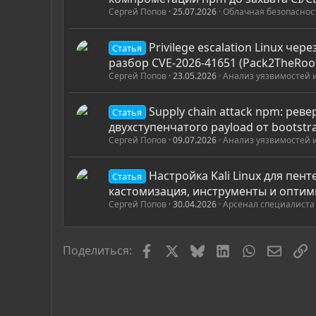
Сергей Попов
25.07.2026
Облачная безопаснос
Privilege escalation Linux чере
Статья
разбор CVE-2026-41651 (Pack2TheRoo
Сергей Попов
23.05.2026
Анализ уязвимостей 
Supply chain attack npm: рев
Статья
двухступенчатого payload от bootstr
Сергей Попов
09.07.2026
Анализ уязвимостей 
Настройка Kali Linux для пент
Статья
кастомизация, инструменты и опти
Сергей Попов
30.04.2026
Арсенал специалиста
Facebook
X
Bluesky
LinkedIn
WhatsApp
Элект
С
Поделиться: