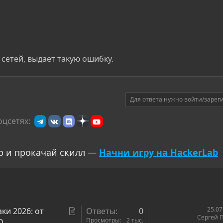
сетей, выдает такую ошибку.
Для ответа нужно войти/зарег
оцсетях:
р и прокачай скилл —
Начни игру на HackerLab
С
25.07
аки 2026: от
Ответы
0
Сергей 
т
Просмотры
2 тыс.
D