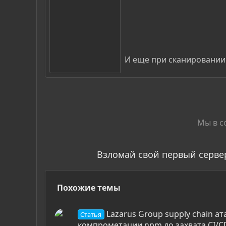
И еще при сканировании 
Мы в с
Взломай свой первый серве
Похожие темы
Lazarus Group supply chain ат
Статья
компрометации npm до захвата CI/C