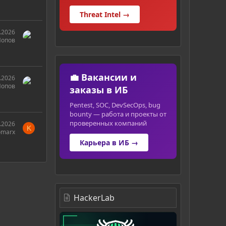
Threat Intel →
.2026
Попов
💼 Вакансии и
.2026
Попов
заказы в ИБ
Pentest, SOC, DevSecOps, bug
bounty — работа и проекты от
проверенных компаний
.2026
K
omarx
Карьера в ИБ →
HackerLab