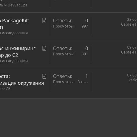
ть и DevSecOps
а
т
ь
С
23.05
з PackageKit:
Ответы
0
Сергей 
я
т
Просмотры
997
t)
и исследования
а
т
ь
С
09.07
ерс-инжиниринг
Ответы
0
Сергей 
я
т
Просмотры
391
ap до C2
и исследования
а
т
ь
С
07.05
еста:
Ответы
1
karl
я
т
Просмотры
3 тыс.
мизация окружения
 по ИБ
а
т
ь
ронная почта
сылка
я