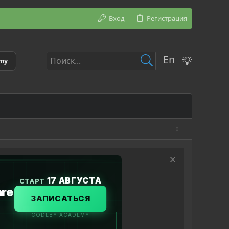
Вход
Регистрация
En
emy