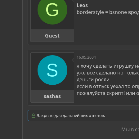
G
Leos
borderstyle = bsnone врод
Guest
16.05.2004
S
я хочу сделать игрушку
уже все сделано но толь
деньги росли
если в отпуск уехал то 
пожалуйста скрипт! или
sashas
Закрыто для дальнейших ответов.
Мы в с