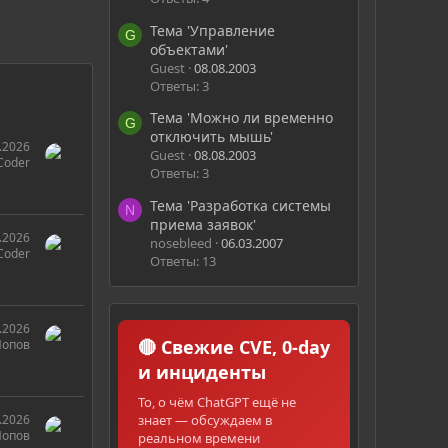
Тема 'Управление
G
объектами'
Guest
08.08.2003
Ответы: 3
Тема 'Можно ли временно
G
отключить мышь'
.2026
Guest
08.08.2003
Coder
Ответы: 3
Тема 'Разработка системы
N
приема заявок'
.2026
nosebleed
06.03.2007
Coder
Ответы: 13
.2026
🔴 Свежие CVE, 0-day
Попов
и инциденты
То, о чём ChatGPT ещё не
знает — обсуждаем в
.2026
Попов
реальном времени