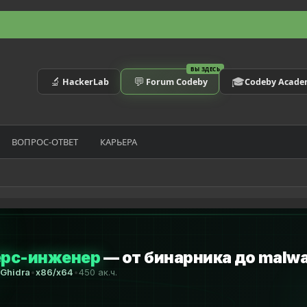
ВЫ ЗДЕСЬ
🔬
💬
🎓
HackerLab
Forum Codeby
Codeby Acad
ВОПРОС-ОТВЕТ
КАРЬЕРА