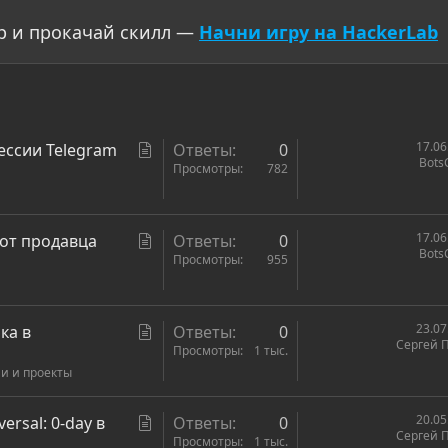
р и прокачай скилл —
Начни игру на HackerLab
С
17.06
ессии Telegram
Ответы
0
Bots
т
Просмотры
782
а
т
ь
С
17.06
 от продавца
Ответы
0
Bots
я
т
Просмотры
955
а
т
ь
С
23.07
ка в
Ответы
0
Сергей 
я
т
Просмотры
1 тыс.
ии и проекты
а
т
ь
С
20.05
ersal: 0-day в
Ответы
0
Сергей 
я
т
Просмотры
1 тыс.