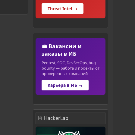
Threat Intel →
💼 Вакансии и
заказы в ИБ
Pentest, SOC, DevSecOps, bug
bounty — работа и проекты от
проверенных компаний
Карьера в ИБ →
HackerLab