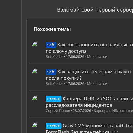
Взломай свой первый серве
Похожие темы
Как восстановить невалидные с
Soft
по ключу доступа
BotsCoder
17.06.2026
Мои статьи
Как защитить Телеграм аккаунт
Soft
после покупки?
BotsCoder
17.06.2026
Мои статьи
Карьера DFIR: из SOC-аналити
Статья
расследователя инцидентов
Сергей Попов
23.07.2026
Карьера в ИБ: ваканс
Grav CMS уязвимость path trav
Статья
FormFlash без аутентификации