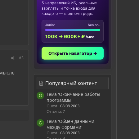
5 направлений ИБ, реальные
зарплаты и точка входа для
каждого — в одном треде.
Junior
Senior+
100K → 600K+ ₽
/мес
Открыть навигатор →
#3
смысле
Популярный контент
Тема 'Окончание работы
G
программы'
Guest
08.08.2003
Ответы: 7
Тема 'Обмен данными
G
между формами'
Guest
08.08.2003
Ответы: 4