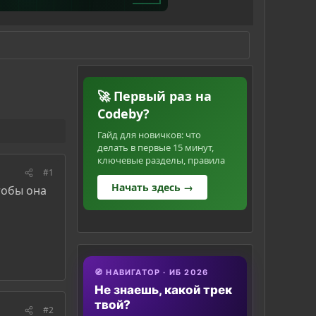
🚀 Первый раз на
Codeby?
Гайд для новичков: что
делать в первые 15 минут,
ключевые разделы, правила
#1
Начать здесь →
тобы она
🧭 НАВИГАТОР · ИБ 2026
Не знаешь, какой трек
твой?
#2