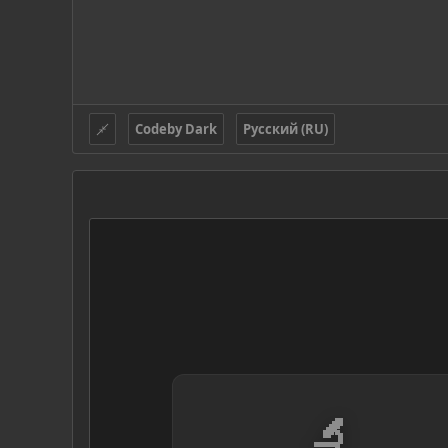
Codeby Dark
Русский (RU)
🔬