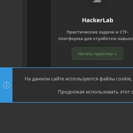
HackerLab
Практические задачи и CTF-
платформа для отработки навык
Начать практику
→
На данном сайте используются файлы cookie,
Продолжая использовать этот с
®
Community platform by XenForo
© 2010-2026 XenForo Ltd
XenPorta 2 PRO
© Jason Axelrod of
8WAYRUN