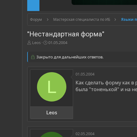
Форум
Мастерская специалиста по ИБ
Языки 
"Нестандартная форма"
А
Д
Leos
01.05.2004
в
а
т
т
Закрыто для дальнейших ответов.
о
а
р
н
т
а
01.05.2004
е
ч
L
м
а
Как сделать форму как в
ы
л
была "тоненькой" и на н
а
Leos
02.05.2004