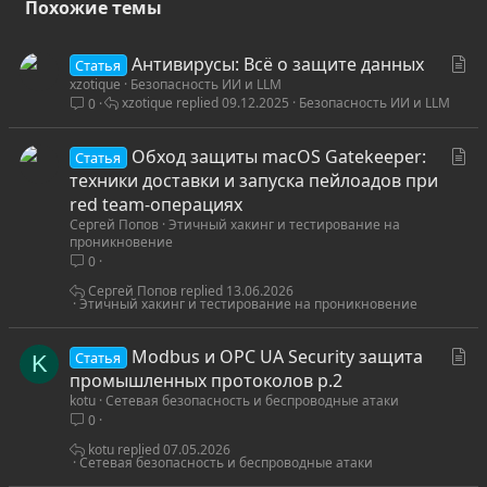
Похожие темы
С
Антивирусы: Всё о защите данных
Статья
xzotique
Безопасность ИИ и LLM
т
xzotique
09.12.2025
Безопасность ИИ и LLM
0
а
т
С
Обход защиты macOS Gatekeeper:
ь
Статья
т
техники доставки и запуска пейлоадов при
я
а
red team-операциях
Сергей Попов
Этичный хакинг и тестирование на
т
проникновение
ь
0
я
Сергей Попов
13.06.2026
Этичный хакинг и тестирование на проникновение
С
Modbus и OPC UA Security защита
Статья
K
т
промышленных протоколов p.2
kotu
Сетевая безопасность и беспроводные атаки
а
0
т
ь
kotu
07.05.2026
Сетевая безопасность и беспроводные атаки
я