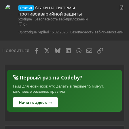
С
Атаки на системы
Статья
т
противоаварийной защиты
xzotique
Безопасность веб-приложений
а
0
т
ь
xzotique
15.02.2026
Безопасность веб-приложений
я
Facebook
X
Bluesky
LinkedIn
WhatsApp
Электронная по
Ссылка
Поделиться:
🚀 Первый раз на Codeby?
Гайд для новичков: что делать в первые 15 минут,
ключевые разделы, правила
Начать здесь →