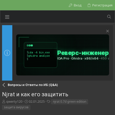
Вход
Регистрация
Вопросы и Ответы по ИБ (Q&A)
Njrat и как его защитить
А
Д
Т
qwerty120
02.01.2025
njrat 0.7d green edition
в
а
е
защита вирусов
т
т
г