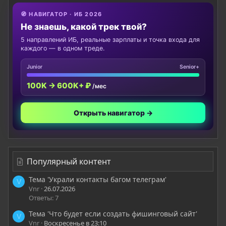
🧭 НАВИГАТОР · ИБ 2026
Не знаешь, какой трек твой?
5 направлений ИБ, реальные зарплаты и точка входа для
каждого — в одном треде.
Junior
Senior+
100K → 600K+ ₽
/мес
Открыть навигатор →
Популярный контент
Тема 'Украли контакты багом телеграм'
V
Vnr
26.07.2026
Ответы: 7
Тема 'Что будет если создать фишинговый сайт'
V
Vnr
Воскресенье в 23:10