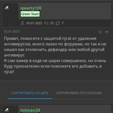
о
а
и
р
н
qwerty120
т
а
е
ч
Green Team
м
а
ы
л
02.01.2025
25
7
а
02.01.2025
#1
Привет, помогите с защитой njrat от удаления
антивирусом, много лазил по форумам, но так и не
нашел как отключить дефендер или любой другой
антивирус
Я сам ламер в коде не шарю совершенно, но очень
буду признателен если поможете его добавить в
njrat!
СОРТИРОВАТЬ ПО ДАТЕ
СОРТИРОВАТЬ ПО ГОЛОСАМ
hitman20