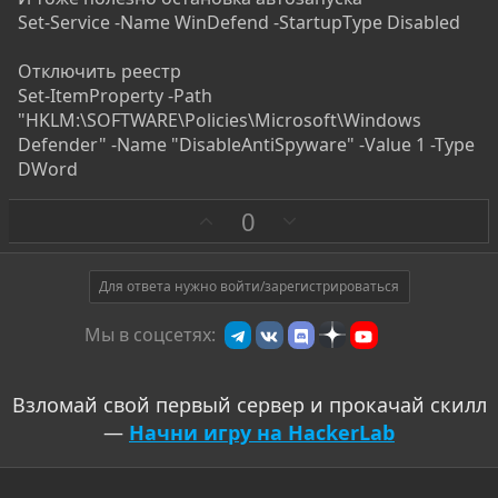
Set-Service -Name WinDefend -StartupType Disabled
Отключить реестр
Set-ItemProperty -Path
"HKLM:\SOFTWARE\Policies\Microsoft\Windows
Defender" -Name "DisableAntiSpyware" -Value 1 -Type
DWord
З
П
0
а
р
о
т
Для ответа нужно войти/зарегистрироваться
и
Мы в соцсетях:
в
Взломай свой первый сервер и прокачай скилл
—
Начни игру на HackerLab