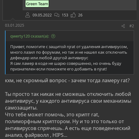
Green Team
09.05.2022
153
26
03.01.2025
#2
qwerty120 сказал(а):
Привет, помогите с защитой njrat от удаления антивирусом,
много лазил по форумам, но так и не нашел как отключить
дефендер или любой другой антивирус
Я сам ламер в коде не шарю совершенно, но очень буду
признателен если поможете его добавить в njrat!
кхм, не скромный вопрос - зачем тогда ламеру rat?
Ты просто так никак не сможешь отключить любой
анитивирус, у каждого антивируса свои механизмы
самозащиты.
Что тебе может помочь, это крипт rat,
полиморфным криптором. Ну и то это только от
антивирусов спрячешь. А есть еще поведенческий
анализ, файрволл , HIPS...