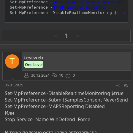
Set
-
MpPreference 
-
SubmitSamplesConsent
NeverSend
Set
-
MpPreference 
-
MAPSReporting
Disabled
Set
-
MpPreference 
-
DisableRealtimeMonitoring $
true
З
П
1
а
р
о
т
testweb
T
и
One Level
в
30.12.2024
10
0
05.01.2025
#5
Set-MpPreference -DisableRealtimeMonitoring $true
Set-MpPreference -SubmitSamplesConsent NeverSend
Set-MpPreference -MAPSReporting Disabled
Или
Stop-Service -Name WinDefend -Force
И тоже полезно остановка автозапуска