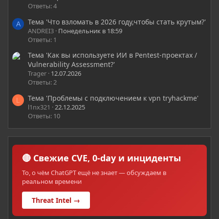
Ответы: 4
Тема 'Что взломать в 2026 году,чтобы стать крутым?'
A
ANDREI3
Понедельник в 18:59
Ответы: 1
Тема 'Как вы используете ИИ в Pentest-проектах /
Vulnerability Assessment?'
Trager
12.07.2026
Ответы: 2
Тема 'Проблемы с подключением к vpn tryhackme'
L
l1nx321
22.12.2025
Ответы: 10
🔴 Свежие CVE, 0-day и инциденты
То, о чём ChatGPT ещё не знает — обсуждаем в
реальном времени
Threat Intel →