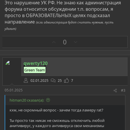
Это нарушение УК РФ. Не знаю как администрация
форума относится обсуждении т.п. вопросам, я
просто в ОБРАЗОВАТЕЛЬНЫХ целях подсказал
направление
(если администрация будет считать нужным, пусть
удалит)
З
П
0
а
р
о
т
qwerty120
и
Green Team
в
02.01.2025
25
7
05.01.2025
#3
hitman20 сказал(а):
кхм, не скромный вопрос - зачем тогда ламеру rat?
Ты просто так никак не сможешь отключить любой
анитивирус, у каждого антивируса свои механизмы