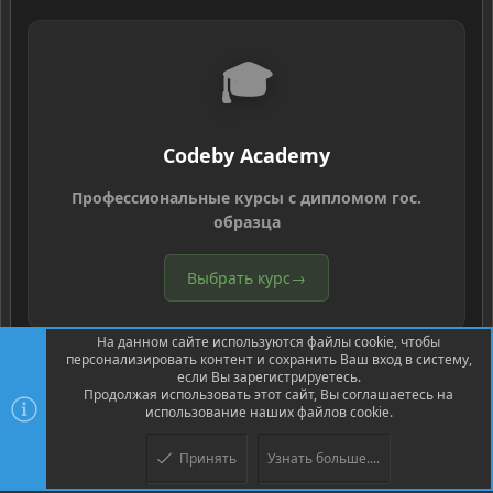
🎓
Codeby Academy
Профессиональные курсы с дипломом гос.
образца
Выбрать курс
→
На данном сайте используются файлы cookie, чтобы
персонализировать контент и сохранить Ваш вход в систему,
если Вы зарегистрируетесь.
Продолжая использовать этот сайт, Вы соглашаетесь на
использование наших файлов cookie.
®
Community platform by XenForo
© 2010-2026 XenForo Ltd.
Перевод
®
от Jumuro
Принять
Узнать больше....
XenPorta 2 PRO
© Jason Axelrod of
8WAYRUN