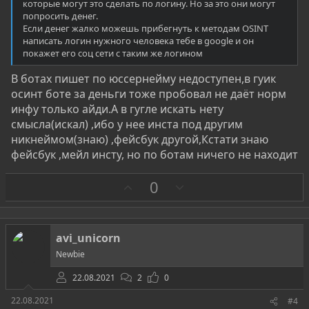
которые могут это сделать по логину. Но за это они могут
попросить денег.
Если денег жалко можешь прибегнуть к методам OSINT
написать логин нужного человека тебе в google и он
покажет его соц сети с таким же логином
В ботах пишет по юссернейму недоступен,в гуик
осинт боте за деньги тоже пробовал не даёт норм
инфу только айди.А в гугле искать нету
смысла(искал) ,ибо у нее инста под другим
никнеймом(знаю) ,фейсбук другой,Кстати знаю
фейсбук ,мейл инсту, но по ботам ничего не находит
З
П
0
а
р
о
т
avi_unicorn
и
Newbie
в
22.08.2021
2
0
22.08.2021
#4