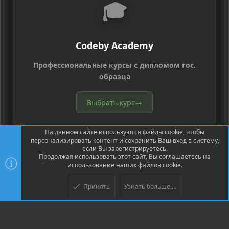
🎓
Codeby Academy
Профессиональные курсы с дипломом гос.
образца
Выбрать курс
→
На данном сайте используются файлы cookie, чтобы
персонализировать контент и сохранить Ваш вход в систему,
если Вы зарегистрируетесь.
Продолжая использовать этот сайт, Вы соглашаетесь на
использование наших файлов cookie.
®
Community platform by XenForo
© 2010-2026 XenForo Ltd.
Перевод
®
от Jumuro
Принять
Узнать больше....
XenPorta 2 PRO
© Jason Axelrod of
8WAYRUN