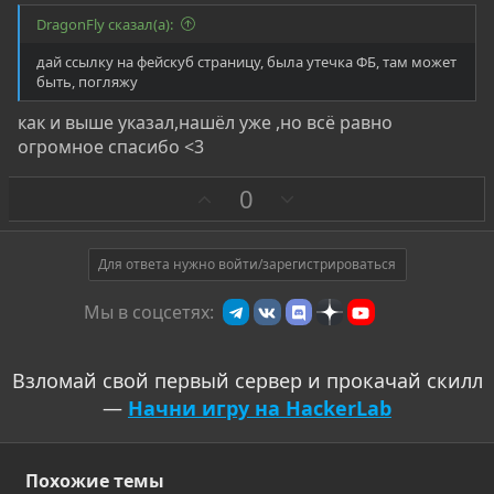
DragonFly сказал(а):
дай ссылку на фейскуб страницу, была утечка ФБ, там может
быть, погляжу
как и выше указал,нашёл уже ,но всё равно
огромное спасибо <3
З
П
0
а
р
о
т
Для ответа нужно войти/зарегистрироваться
и
Мы в соцсетях:
в
Взломай свой первый сервер и прокачай скилл
—
Начни игру на HackerLab
Похожие темы