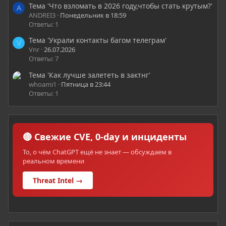
Тема 'Что взломать в 2026 году,чтобы стать крутым?'
A
ANDREI3
Понедельник в 18:59
Ответы: 1
Тема 'Украли контакты багом телеграм'
V
Vnr
26.07.2026
Ответы: 7
Тема 'Как лучше залететь в зактнг'
whoami1
Пятница в 23:44
Ответы: 1
🔴 Свежие CVE, 0-day и инциденты
То, о чём ChatGPT ещё не знает — обсуждаем в
реальном времени
Threat Intel →