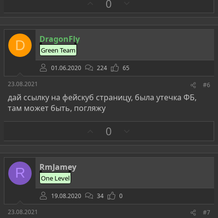
З
П
0
а
р
о
т
DragonFly
D
и
Green Team
в
01.06.2020
224
65
23.08.2021
#6
дай ссылку на фейскуб страницу, была утечка ФБ,
там может быть, погляжу
З
П
0
а
р
о
т
RmJamey
R
и
One Level
в
19.08.2020
34
0
23.08.2021
#7