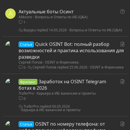
В
Актуальные боты Осинт
A
Abksons
Вопросы и Ответы по ИБ (Q&A)
о
1
п
р
Bayqau
14.05.2026
Вопросы и Ответы по ИБ (Q&A)
о
с
С
Quick OSINT Bot: полный разбор
Статья
т
возможностей и практика использования для
а
разведки
Сергей Попов
OSINT и Форензика
т
Сергей Попов
25.06.2026
OSINT и Форензика
0
ь
я
С
Заработок на OSINT Telegram
Фриланс
т
ботах в 2026
TraferPro
Карьера в ИБ: вакансии и проекты
а
0
т
ь
TraferPro
06.05.2026
Карьера в ИБ: вакансии и проекты
я
С
OSINT по номеру телефона: от
Статья