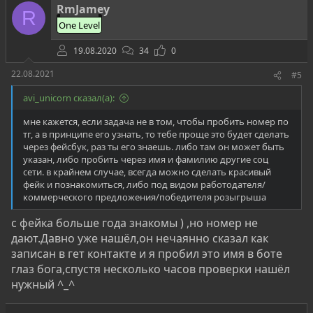
т
RmJamey
R
и
One Level
в
19.08.2020
34
0
22.08.2021
#5
avi_unicorn сказал(а):
мне кажется, если задача не в том, чтобы пробить номер по
тг, а в принципе его узнать, то тебе проще это будет сделать
через фейсбук, раз ты его знаешь. либо там он может быть
указан, либо пробить через имя и фамилию другие соц
сети. в крайнем случае, всегда можно сделать красивый
фейк и познакомиться, либо под видом работодателя/
коммерческого предложения/победителя розыгрыша
с фейка больше года знакомы ) ,но номер не
дают.Давно уже нашёл,он нечаянно сказал как
записан в гет контакте и я пробил это имя в боте
глаз бога,спустя несколько часов проверки нашёл
нужный ^_^