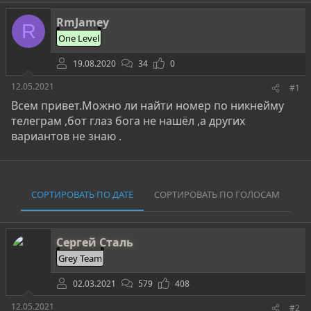
о
а
и
р
н
RmJamey
т
а
R
е
ч
One Level
м
а
ы
л
19.08.2020
34
0
а
12.05.2021
#1
Всем привет.Можно ли найти номер по никнейму
телеграм ,бот глаз бога не нашёл ,а других
вариантов не знаю .
СОРТИРОВАТЬ ПО ДАТЕ
СОРТИРОВАТЬ ПО ГОЛОСАМ
Сергей Сталь
Grey Team
02.03.2021
579
408
12.05.2021
#2