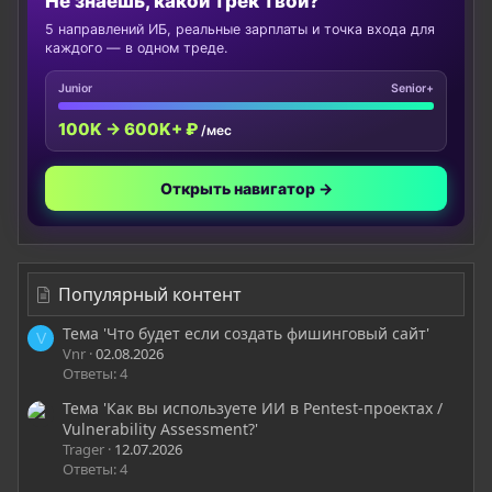
Не знаешь, какой трек твой?
5 направлений ИБ, реальные зарплаты и точка входа для
каждого — в одном треде.
Junior
Senior+
100K → 600K+ ₽
/мес
Открыть навигатор →
Популярный контент
Тема 'Что будет если создать фишинговый сайт'
V
Vnr
02.08.2026
Ответы: 4
Тема 'Как вы используете ИИ в Pentest-проектах /
Vulnerability Assessment?'
Trager
12.07.2026
Ответы: 4