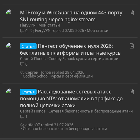
С
MTProxy и WireGuard на одном 443 порту:
т
SNI-routing через nginx stream
FieryVPN
Мои статьи
а
FieryVPN
07.05.2026
Мои статьи
0
т
ь
С
Пентест обучение с нуля 2026:
я
Статья
т
бесплатные платформы и платные курсы
Сергей Попов
Codeby School: курсы и сертификации
а
0
т
ь
Сергей Попов
28.04.2026
Codeby School: курсы и сертификации
я
С
Расследование сетевых атак с
Статья
т
помощью NTA: от аномалии в трафике до
а
полной цепочки атаки
Сергей Попов
Сетевая безопасность и беспроводные атаки
т
1
ь
я
arifan97
31.07.2026
Сетевая безопасность и беспроводные атаки