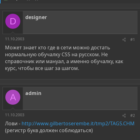
о
а
р
н
т
а
designer
е
ч
D
м
а
ы
л
а
11.10.2003
#1
Может знает кто где в сети можно достать
нормальную обучалку СSS на русском. Не
справочник или мануал, а именно обучалку, как
курс, чтобы все шаг за шагом.
admin
A
11.10.2003
#2
Лови -
http://www.gilbertoserembe.it/tmp2/TAGS.CHM
(регистр букв должен соблюдаться)