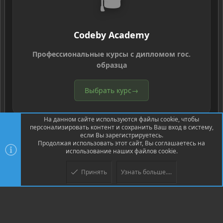
🎓
Codeby Academy
Профессиональные курсы с дипломом гос.
образца
Выбрать курс
→
На данном сайте используются файлы cookie, чтобы
персонализировать контент и сохранить Ваш вход в систему,
если Вы зарегистрируетесь.
Продолжая использовать этот сайт, Вы соглашаетесь на
использование наших файлов cookie.
®
Community platform by XenForo
© 2010-2026 XenForo Ltd.
Перевод
®
от Jumuro
Принять
Узнать больше....
Верх
Низ
XenPorta 2 PRO
© Jason Axelrod of
8WAYRUN