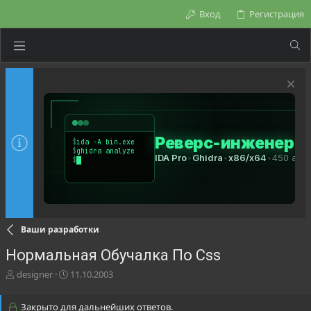
Вход
Регистрация
Ваши разработки
Нормальная Обучалка По Css
А
Д
designer
11.10.2003
в
а
т
т
Закрыто для дальнейших ответов.