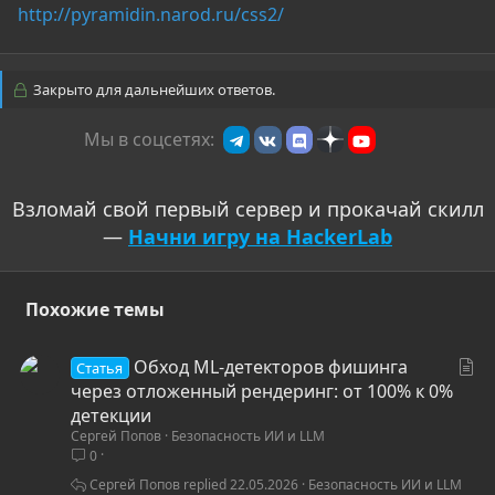
http://pyramidin.narod.ru/css2/
Закрыто для дальнейших ответов.
Мы в соцсетях:
Взломай свой первый сервер и прокачай скилл
—
Начни игру на HackerLab
Похожие темы
С
Обход ML-детекторов фишинга
Статья
т
через отложенный рендеринг: от 100% к 0%
а
детекции
Сергей Попов
Безопасность ИИ и LLM
т
0
ь
я
Сергей Попов
22.05.2026
Безопасность ИИ и LLM