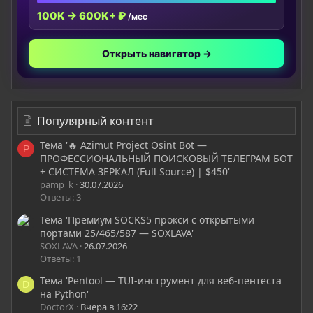
100K → 600K+ ₽
/мес
Открыть навигатор →
Популярный контент
Тема '🔥 Azimut Project Osint Bot —
P
ПРОФЕССИОНАЛЬНЫЙ ПОИСКОВЫЙ ТЕЛЕГРАМ БОТ
+ СИСТЕМА ЗЕРКАЛ (Full Source) | $450'
pamp_k
30.07.2026
Ответы: 3
Тема 'Премиум SOCKS5 прокси с открытыми
портами 25/465/587 — SOXLAVA'
SOXLAVA
26.07.2026
Ответы: 1
Тема 'Pentool — TUI-инструмент для веб-пентеста
D
на Python'
DoctorX
Вчера в 16:22