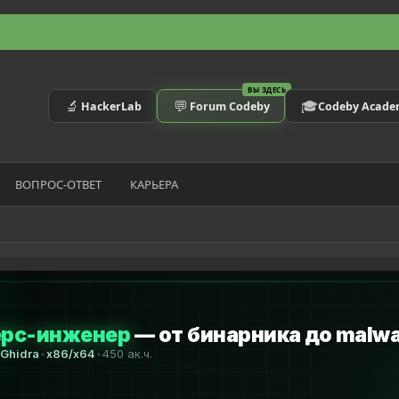
ВЫ ЗДЕСЬ
🔬
💬
🎓
HackerLab
Forum Codeby
Codeby Acad
ВОПРОС-ОТВЕТ
КАРЬЕРА