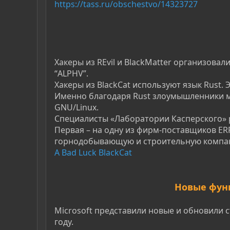
https://tass.ru/obschestvo/14323727
Хакеры из REvil и BlackMatter организовал
“ALPHV”.
Хакеры из BlackCat используют язык Rust.
Именно благодаря Rust злоумышленники мо
GNU/Linux.
Специалисты «Лаборатории Касперского» р
Первая – на одну из фирм-поставщиков ERP
горнодобывающую и строительную компа
A Bad Luck BlackCat
Новые функ
Microsoft представили новые и обновили 
году.