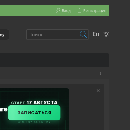
Вход
Регистрация
En
emy