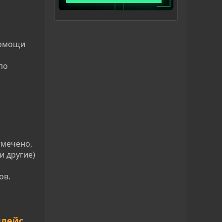
помощи
по
тмечено,
и другие)
ов.
плейс