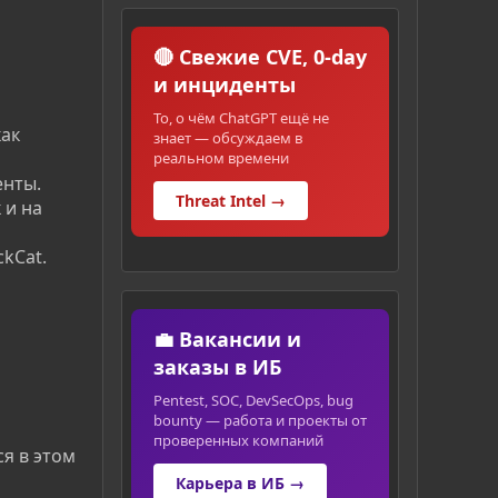
🔴 Свежие CVE, 0-day
и инциденты
То, о чём ChatGPT ещё не
как
знает — обсуждаем в
реальном времени
енты.
Threat Intel →
 и на
kCat.
💼 Вакансии и
заказы в ИБ
Pentest, SOC, DevSecOps, bug
bounty — работа и проекты от
проверенных компаний
я в этом
Карьера в ИБ →