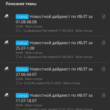
Похожие темы
С
Новостной дайджест по ИБ/IT за
Статья
т
01.08-08.08
Strife
Мои статьи
а
Дядюшка Рик
11.08.2022
Мои статьи
1
т
ь
С
Новостной дайджест по ИБ/IT за
я
Статья
т
25.07-1.08
Strife
Мои статьи
а
Дядюшка Рик
01.08.2022
Мои статьи
6
т
ь
С
Новостной дайджест по ИБ/IT за
я
Статья
т
27.06-04.07
Strife
Мои статьи
а
Strife
08.07.2022
Мои статьи
4
т
ь
С
Новостной дайджест по ИБ/IT за
я
Статья
т
11.07-18.07
Strife
Мои статьи
а
Сергей Сталь
22.07.2022
Мои статьи
2