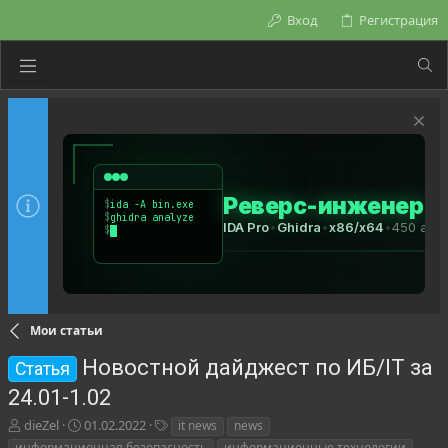
Вход
Регистрация
Мои статьи
Новостной дайджест по ИБ/IT за
Статья
24.01-1.02
А
Д
Т
dieZel
01.02.2022
it news
news
в
а
е
информационная безопасность
информационные технологии