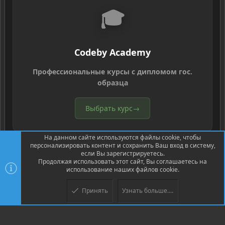
🎓
Codeby Academy
Профессиональные курсы с дипломом гос.
образца
Выбрать курс
→
На данном сайте используются файлы cookie, чтобы
персонализировать контент и сохранить Ваш вход в систему,
если Вы зарегистрируетесь.
Продолжая использовать этот сайт, Вы соглашаетесь на
использование наших файлов cookie.
®
Community platform by XenForo
© 2010-2026 XenForo Ltd.
Перевод
®
от Jumuro
Принять
Узнать больше....
XenPorta 2 PRO
© Jason Axelrod of
8WAYRUN