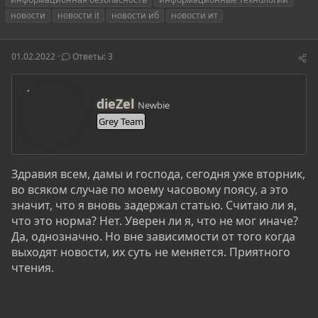
т
т
г
новости
новости it
новости иб
новости ит
о
а
и
р
н
т
а
01.02.2022
Ответы: 3
е
ч
м
а
ы
л
а
А
dieZel
Newbie
в
Grey Team
т
о
р
Здравия всем, дамы и господа, сегодня уже вторник,
во всяком случае по моему часовому поясу, а это
значит, что я вновь задержал статью. Считаю ли я,
что это норма? Нет. Уверен ли я, что не мог иначе?
Да, однозначно. Но вне зависимости от того когда
выходят новости, их суть не меняется. Приятного
чтения.