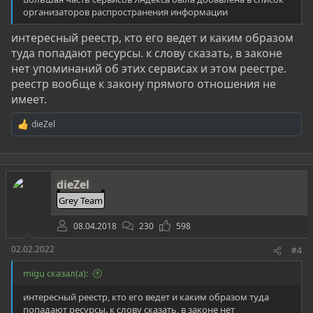
организаторов распространения информации
интересный реестр, кто его ведет и каким образом
туда попадают ресурсы. к слову сказать, в законе
нет упоминаний об этих сервисах и этом реестре.
реестр вообще к закону прямого отношения не
имеет.
dieZel
Р
е
а
к
ц
dieZel
и
и
Grey Team
:
08.04.2018
230
598
02.02.2022
#4
migu сказал(а):
интересный реестр, кто его ведет и каким образом туда
попадают ресурсы. к слову сказать, в законе нет