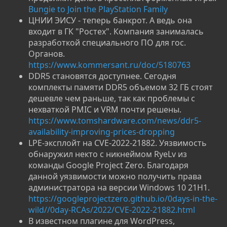
Bungie to Join the PlayStation Family
ЦНИИ ЭИСУ - теперь банкрот. А ведь она
входит в ГК "Ростех". Компания занималась
разработкой специального ПО для гос.
Органов.
https://www.kommersant.ru/doc/5180763
DDR5 становятся доступнее. Сегодня
комплекты памяти DDR5 объемом 32 ГБ стоят
дешевле чем раньше, так как проблемы с
нехваткой PMIC и VRM почти решены.
https://www.tomshardware.com/news/ddr5-
availability-improving-prices-dropping
LPE-эксплойт на CVE-2022-21882. Уязвимость
обнаружил некто с никнеймом RyeLv из
команды Google Project Zero. Благодаря
данной уязвимости можно получить права
администратора на версии Windows 10 21H1.
https://googleprojectzero.github.io/0days-in-the-
wild//0day-RCAs/2022/CVE-2022-21882.html
В известном плагине для WordPress,