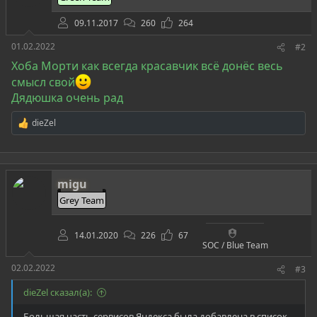
:
09.11.2017
260
264
01.02.2022
#2
Хоба Морти как всегда красавчик всё донёс весь
смысл свой
Дядюшка очень рад
dieZel
Р
е
а
к
ц
migu
и
и
Grey Team
:
14.01.2020
226
67
SOC / Blue Team
02.02.2022
#3
dieZel сказал(а):
Большая часть сервисов Яндекса была добавлена в список