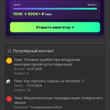
Junior
Senior+
100K → 600K+ ₽
/мес
Открыть навигатор →
Популярный контент
Тема 'Типовые ошибки при внедрении
Ю
многофакторной аутентификации'
Юлия1
31.07.2026
Ответы: 0
Тема 'Как сбросить пароль на Windows 7'
Devile_
15.10.2020
Ответы: 18
Тема 'Мошенническая переадресация телефонного
S
звонка'
skxwered
Понедельник в 00:21