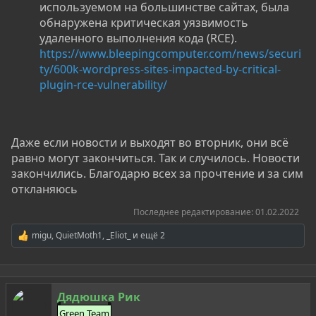
используемом на большинстве сайтах, была
обнаружена критическая уязвимость
удаленного выполнения кода (RCE).
https://www.bleepingcomputer.com/news/securi
ty/600k-wordpress-sites-impacted-by-critical-
plugin-rce-vulnerability/
Даже если новости и выходят во вторник, они всё
равно могут закончиться. Так и случилось. Новости
закончились. Благодарю всех за прочтение и за сим
откланяюсь
Последнее редактирование:
01.02.2022
migu
,
QuietMoth1
,
_Eliot_
и ещё 2
Р
е
а
к
ц
Дядюшка Рик
и
и
Green Team