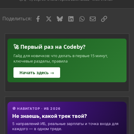
т
ь
я
Facebook
X
Bluesky
LinkedIn
WhatsApp
Электронная по
Ссылка
Поделиться:
🚀 Первый раз на Codeby?
Гайд для новичков: что делать в первые 15 минут,
ключевые разделы, правила
Начать здесь →
🧭 НАВИГАТОР · ИБ 2026
Не знаешь, какой трек твой?
5 направлений ИБ, реальные зарплаты и точка входа для
каждого — в одном треде.