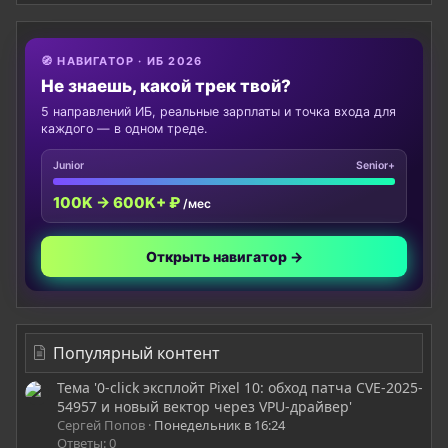
🧭 НАВИГАТОР · ИБ 2026
Не знаешь, какой трек твой?
5 направлений ИБ, реальные зарплаты и точка входа для
каждого — в одном треде.
Junior
Senior+
100K → 600K+ ₽
/мес
Открыть навигатор →
Популярный контент
Тема '0-click эксплойт Pixel 10: обход патча CVE-2025-
54957 и новый вектор через VPU-драйвер'
Сергей Попов
Понедельник в 16:24
Ответы: 0