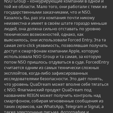
NSO Group – конкурирующие компании в одной и
той же области. Мало того, они работали с теми же
государственными заказчиками, что и NSO.
Казалось бы, раз эта компания почти никому
неизвестна и имеет в своём штате гораздо меньше
людей, она должна сильно отставать по уровню
технических возможностей, однако, как
выяснилось, они использовали Forced Entry. Эта та
самая zero-click уязвимость, позволявшая получать
доступ к смартфонам компании Apple, которую
использовала NSO Group и та самая, за которую
потом NSO пришлось отдуваться в суде. ForcedEntry
считается одним из самых технически сложных
эксплойтов, когда-либо зафиксированных
исследователями безопасности. Это даёт понять,
что уровень QuaDream может вполне себе тягаться
с NSO. Флагманский продукт QuaDream под
названием REIGN может получить контроль над
смартфоном, собирая мгновенные сообщения из
таких сервисов, как WhatsApp, Telegram и Signal, а
также электронные письма, фотографии и