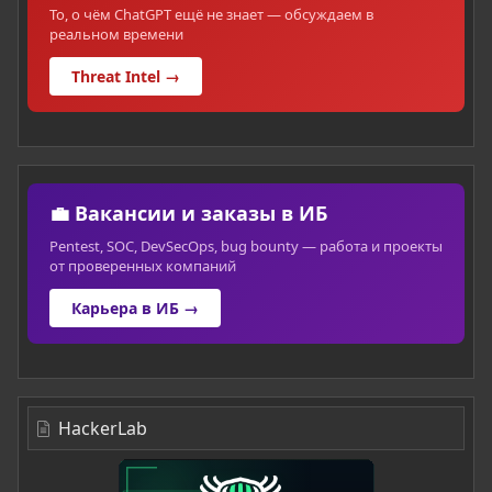
То, о чём ChatGPT ещё не знает — обсуждаем в
реальном времени
Threat Intel →
💼 Вакансии и заказы в ИБ
Pentest, SOC, DevSecOps, bug bounty — работа и проекты
от проверенных компаний
Карьера в ИБ →
HackerLab