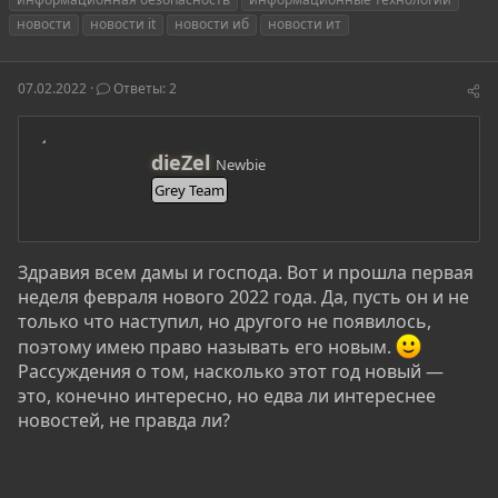
т
т
г
новости
новости it
новости иб
новости ит
о
а
и
р
н
т
а
07.02.2022
Ответы: 2
е
ч
м
а
ы
л
а
А
dieZel
Newbie
в
Grey Team
т
о
р
Здравия всем дамы и господа. Вот и прошла первая
неделя февраля нового 2022 года. Да, пусть он и не
только что наступил, но другого не появилось,
поэтому имею право называть его новым.
Рассуждения о том, насколько этот год новый —
это, конечно интересно, но едва ли интереснее
новостей, не правда ли?