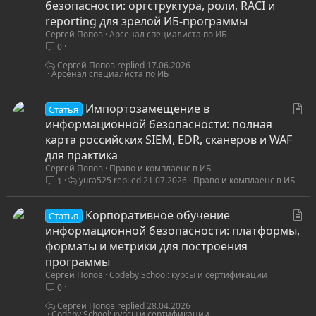
т
безопасности: оргструктура, роли, RACI и
а
reporting для зрелой ИБ-программы
Сергей Попов
Арсенал специалиста по ИБ
т
0
ь
я
Сергей Попов
17.06.2026
Арсенал специалиста по ИБ
С
Импортозамещение в
Статья
т
информационной безопасности: полная
а
карта российских SIEM, EDR, сканеров и WAF
т
для практика
Сергей Попов
Право и комплаенс в ИБ
ь
yura525
21.07.2026
Право и комплаенс в ИБ
1
я
С
Корпоративное обучение
Статья
т
информационной безопасности: платформы,
а
форматы и метрики для построения
т
программы
Сергей Попов
Codeby School: курсы и сертификации
ь
0
я
Сергей Попов
28.04.2026
Codeby School: курсы и сертификации