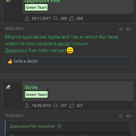
Дядюшка Рик
и
и
Green Team
:
09.11.2017
260
264
08.02.2022
#2
Морти красавчик прям всё так и читал бы твои
новости они запали в душу только
Дядюшка Рик тебя читает
Strife
и
dieZel
Р
е
а
к
ц
Strife
и
и
Green Team
:
18.09.2019
107
327
10.02.2022
#3
Дядюшка Рик сказал(а):