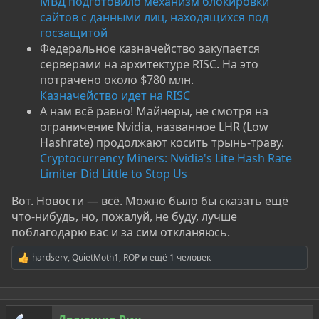
МВД подготовило механизм блокировки
сайтов с данными лиц, находящихся под
госзащитой
Федеральное казначейство закупается
серверами на архитектуре RISC. На это
потрачено около $780 млн.
Казначейство идет на RISC
А нам всё равно! Майнеры, не смотря на
ограничение Nvidia, названное LHR (Low
Hashrate) продолжают косить трынь-траву.
Cryptocurrency Miners: Nvidia's Lite Hash Rate
Limiter Did Little to Stop Us
Вот. Новости — всё. Можно было бы сказать ещё
что-нибудь, но, пожалуй, не буду, лучше
поблагодарю вас и за сим откланяюсь.
hardserv
,
QuietMoth1
,
ROP
и ещё 1 человек
Р
е
а
к
ц