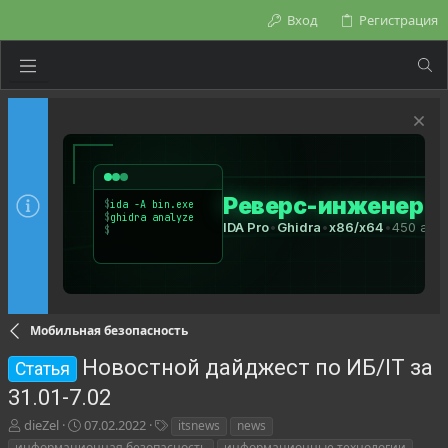
Вход
Регистрация
Мобильная безопасность
Новостной дайджест по ИБ/IT за
Статья
31.01-7.02
А
Д
Т
dieZel
07.02.2022
itsnews
news
в
а
е
информационная безопасность
информационные технологии