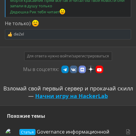
Морти красавчик прям всё так и читал бы твои новости они
запали в душу только
Дядюшка Рик тебя читает
Не только)
dieZel
Р
е
а
к
ц
Для ответа нужно войти/зарегистрироваться
и
и
Мы в соцсетях:
:
Взломай свой первый сервер и прокачай скилл
—
Начни игру на HackerLab
Похожие темы
С
Governance информационной
Статья