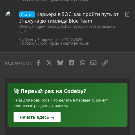
С
Карьера в SOC: как пройти путь от
Статья
т
IT-джуна до тимлида Blue Team
Qwerty Pirogov
Codeby School: курсы и сертификации
а
0
т
ь
Qwerty Pirogov
05.12.2025
Codeby School: курсы и сертификации
я
Facebook
X
Bluesky
LinkedIn
WhatsApp
Электронная по
Ссылка
Поделиться:
🚀 Первый раз на Codeby?
Гайд для новичков: что делать в первые 15 минут,
ключевые разделы, правила
Начать здесь →