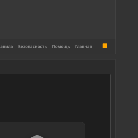
R
авила
Безопасность
Помощь
Главная
S
S