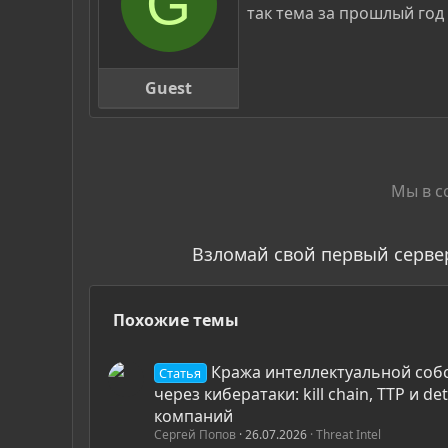
G
так тема за прошлый год
Guest
Мы в с
Взломай свой первый серве
Похожие темы
Кража интеллектуальной соб
Статья
через кибератаки: kill chain, TTP и de
компаний
Сергей Попов
26.07.2026
Threat Intel