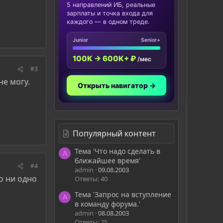
5 направлений ИБ, реальные
зарплаты и точка входа для
каждого — в одном треде.
Junior
Senior+
100K → 600K+ ₽
/мес
#3
не могу.
Открыть навигатор →
Популярный контент
Тема 'Что надо сделать в
A
ближайшее время'
#4
admin
09.08.2003
то ни одно
Ответы: 40
Тема 'Запрос на вступление
A
в команду форума.'
admin
08.08.2003
Ответы: 25