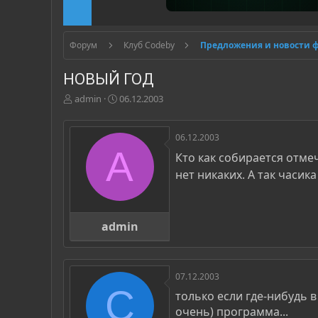
Форум
Клуб Codeby
Предложения и новости 
НОВЫЙ ГОД
А
Д
admin
06.12.2003
в
а
т
т
о
а
06.12.2003
р
н
A
Кто как собирается отме
т
а
нет никаких. А так часик
е
ч
м
а
ы
л
а
admin
07.12.2003
C
только если где-нибудь в
очень) программа...