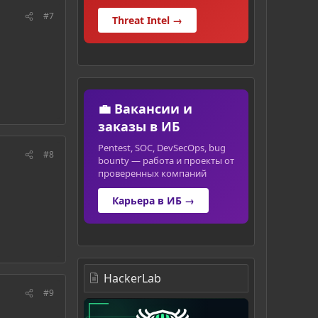
#7
Threat Intel →
💼 Вакансии и
заказы в ИБ
Pentest, SOC, DevSecOps, bug
#8
bounty — работа и проекты от
проверенных компаний
Карьера в ИБ →
HackerLab
#9