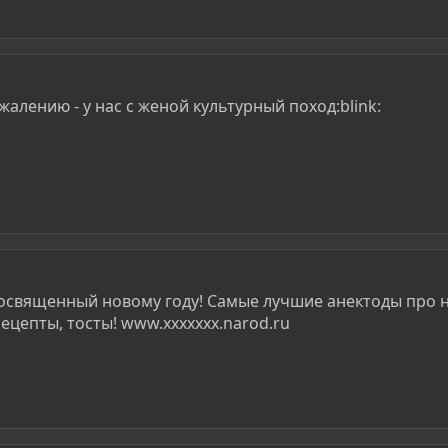
жалению - у нас с женой культурный поход:blink:
 посвященный новому году! Самые лучшие анектоды про 
рецепты, тосты! www.xxxxxxx.narod.ru