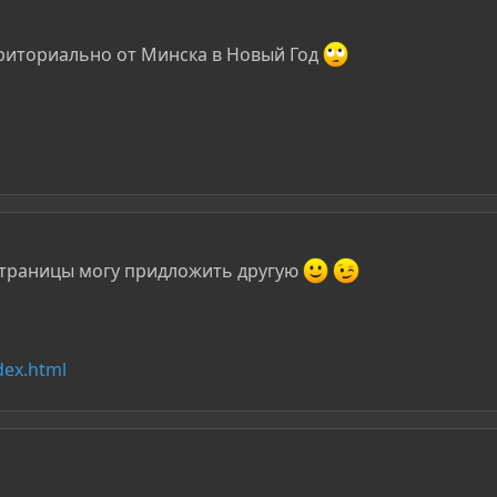
рриториально от Минска в Новый Год
 страницы могу придложить другую
dex.html