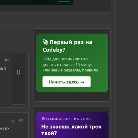
🚀 Первый раз на
Codeby?
З
Гайд для новичков: что
#1
делать в первые 15 минут,
а
ока
0
ключевые разделы, правила
П
Начать здесь →
р
о
т
и
в
🧭 НАВИГАТОР · ИБ 2026
#2
Не знаешь, какой трек
и не
твой?