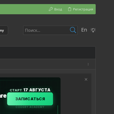
Вход
Регистрация
En
emy