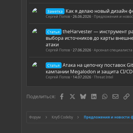
Как я делаю новый дизайн 
Заметка
Сергей Попов
26.06.2026
Предложения и новос
theHarvester — инструмент ра
Статья
выбора источников до карты внешн
атаки
Сергей Попов
27.06.2026
Арсенал специалиста
Атака на цепочку поставок Gi
Статья
кампании Megalodon и защита CI/C
Сергей Попов
14.07.2026
Threat Intel
Facebook
X
Bluesky
LinkedIn
WhatsApp
Элект
С
Поделиться:
Форум
Клуб Codeby
Предложения и новости 