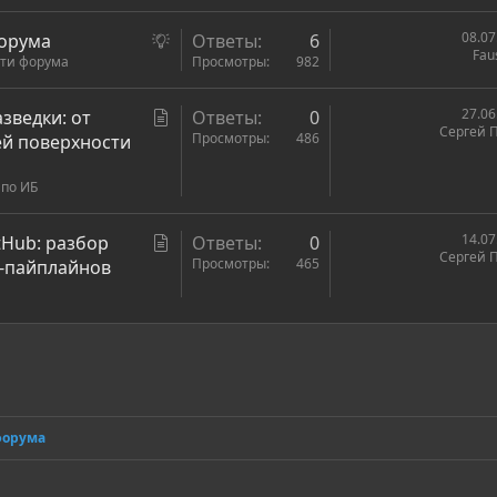
ь
я
П
08.07
форума
Ответы
6
Fau
ти форума
р
Просмотры
982
е
д
С
27.06
зведки: от
Ответы
0
Сергей 
л
т
Просмотры
486
ей поверхности
о
а
ж
 по ИБ
т
е
ь
н
я
С
14.07
tHub: разбор
Ответы
0
и
Сергей 
т
Просмотры
465
D-пайплайнов
е
а
т
ь
ронная почта
сылка
я
форума