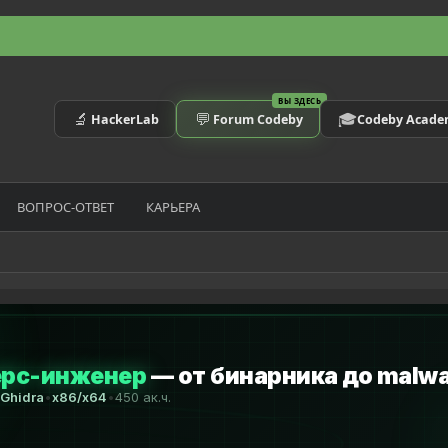
ВЫ ЗДЕСЬ
🔬
💬
🎓
HackerLab
Forum Codeby
Codeby Acad
ВОПРОС-ОТВЕТ
КАРЬЕРА