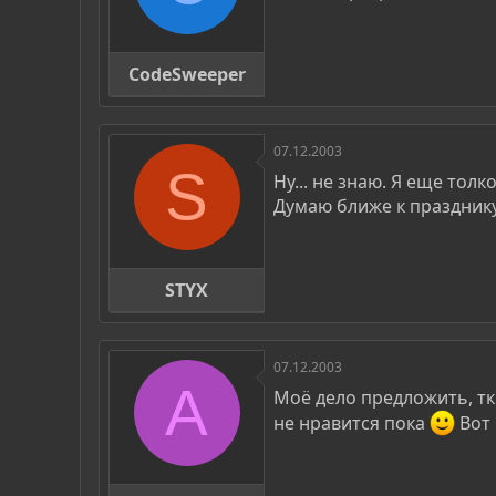
CodeSweeper
07.12.2003
S
Ну... не знаю. Я еще толк
Думаю ближе к празднику
STYX
07.12.2003
A
Моё дело предложить, тк 
не нравится пока
Вот 