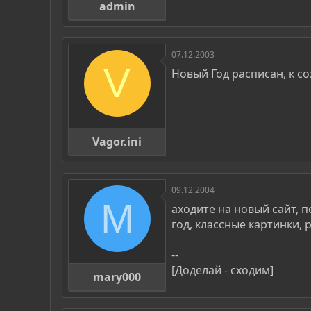
admin
07.12.2003
V
Новый Год расписан, к со
Vagor.ini
09.12.2004
M
аходите на новый сайт,
год, классные картинки, 
--
[Доделай - сходим]
mary000