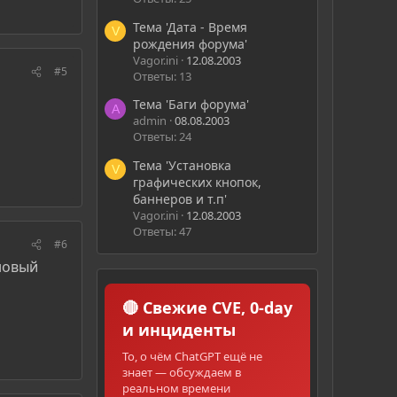
Тема 'Дата - Время
V
рождения форума'
Vagor.ini
12.08.2003
#5
Ответы: 13
Тема 'Баги форума'
A
admin
08.08.2003
Ответы: 24
Тема 'Установка
V
графических кнопок,
баннеров и т.п'
Vagor.ini
12.08.2003
Ответы: 47
#6
новый
🔴 Свежие CVE, 0-day
и инциденты
То, о чём ChatGPT ещё не
знает — обсуждаем в
реальном времени