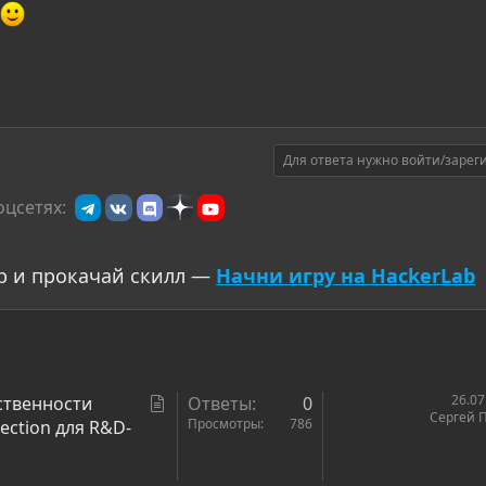
Для ответа нужно войти/зарег
оцсетях:
р и прокачай скилл —
Начни игру на HackerLab
С
26.07
ственности
Ответы
0
Сергей 
т
Просмотры
786
tection для R&D-
а
т