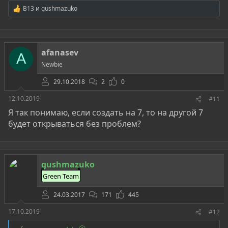
B13
и
gushmazuko
Р
е
а
к
ц
afanasev
и
A
и
Newbie
:
29.10.2018
2
0
12.10.2019
#11
Я так понимаю, если создать на 7, то на другой 7
будет открываться без проблем?
gushmazuko
Green Team
24.03.2017
171
445
17.10.2019
#12