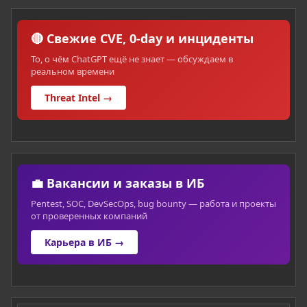
🔴 Свежие CVE, 0-day и инциденты
То, о чём ChatGPT ещё не знает — обсуждаем в
реальном времени
Threat Intel →
Первоисточники использованных материалов:
The Dangers of VHD and VHDX Files | CMU Software Engineering Institute
💼 Вакансии и заказы в ИБ
Recently, I gave a presentation at BSidesPGH 2019
called Death By Thumb Drive: File System Fuzzing
Pentest, SOC, DevSecOps, bug bounty — работа и проекты
with CERT BFF....
от проверенных компаний
insights.sei.cmu.edu
Карьера в ИБ →
Red Team TTPs Part 1: AMSI Evasion
0xdarkvortex.dev
Malware on Steroids – Part 1: Simple CMD Reverse Shell