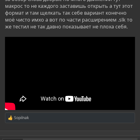
макрос то не каждого заставишь открыть а тут этот
формат и там щелкать так себе вариант конечно
моё чисто имхо а вот по части расширением .slk то
же тестил не так давно показывает не плоха себя.
Sopilnak
Р
е
а
к
ц