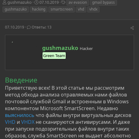
А
Д
Т
gushmazuko
07.10.2019
av evasion
gmail bypass
в
а
е
gushmazuko
hacking
smartscreen
vhd
vhdx
т
т
г
о
а
и
р
н
07.10.2019
Ответы: 13
т
а
е
ч
м
а
А
ы
л
gushmazuko
Hacker
в
а
Green Team
т
о
р
Введение
Приветствую всех! В этой статье мы рассмотрим
метод обхода анализа отравляемых нами файлов
почтовой службой Gmail и встроенным в Windows
компонентом Microsoft SmartScreen. Недавно
выяснилось
что файлы внутри виртуальных дисков
VHD
и
VHDX
не сканируются антивирусами. И даже
при запуске подозрительных файлов внутри таких
образов, служба SmartScreen не выдает абсолютно