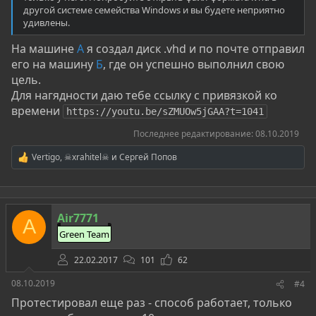
другой системе семейства Windows и вы будете неприятно
удивлены.
На машине
А
я создал диск .vhd и по почте отправил
его на машину
Б
, где он успешно выполнил свою
цель.
Для нагядности даю тебе ссылку с привязкой ко
времени
https://youtu.be/sZMUOw5jGAA?t=1041
Последнее редактирование:
08.10.2019
Vertigo
,
☠xrahitel☠
и
Сергей Попов
Р
е
а
к
ц
Air7771
и
A
и
Green Team
:
22.02.2017
101
62
08.10.2019
#4
Протестировал еще раз - способ работает, только