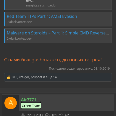
BFF....
insights.sei.cmu.edu
Red Team TTPs Part 1: AMSI Evasion
0xdarkvortex.dev
Malware on Steroids – Part 1: Simple CMD Reverse Shell
0xdarkvortex.dev
С вами был gushmazuko, до новых встреч!
Последнее редактирование:
08.10.2019
B13
,
kot-gor
,
pr0phet
и ещё 14
Р
е
а
к
ц
Air7771
и
A
и
Green Team
:
22.02.2017
101
62