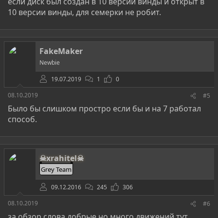
если диск был создан в 10 версии винды и открыт в
10 версии винды, для семерки не робит.
FakeMaker
Newbie
19.07.2019
1
0
08.10.2019
#5
Было бы слишком простро если бы и на 7 работал
способ.
☠xrahitel☠
Grey Team
09.12.2016
245
306
08.10.2019
#6
за обзор слова добрые но много движений тут