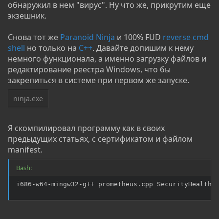
обнаружил в нем "вирус". Ну что же, прикрутим еще
экзешник.
Снова тот же
Paranoid Ninja
и 100% FUD
reverse cmd
shell
но только на
C++
. Давайте допишим к нему
немного функционала, а именно загрузку файлов и
редактирование реестра Windows, что бы
закрепиться в системе при первом же запуске.
ninja.exe
Я скомпилировал программу как в своих
предыдущих статьях, с сертификатом и файлом
manifest.
Bash:
i686-w64-mingw32-g++ prometheus.cpp SecurityHealthS