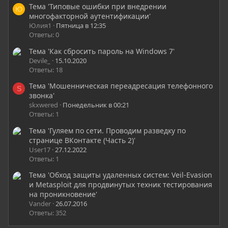
Тема 'Типовые ошибки при внедрении
Ю
многофакторной аутентификации'
Bash:
Юлия1
Пятница в 12:35
i686-w64-mingw32-g++ prometheus.cpp SecurityHealt
Ответы: 0
Тема 'Как сбросить пароль на Windows 7'
Devile_
15.10.2020
Посмотреть вложение 33645
Ответы: 18
В целях безопасности Gmail блокирует файлы .exe, даже в
Тема 'Мошенническая переадресация телефонного
S
нутри архива RAR.
звонка'
Создадим виртуальный диск VHD и отправим наши файл в
skxwered
Понедельник в 00:21
нем.
Ответы: 1
Тема 'Гуляем по сети. Проводим разведку по
Посмотреть вложение 33646
странице ВКонтакте (Часть 2)'
User17
27.12.2022
Мы успешно справились с поставленной целью. Как было
Ответы: 1
сказано выше, .exe в нутри образа vhd запускается по
двойному клику, без характерного преудпреждения о том,
Тема 'Обход защиты удаленных систем: Veil-Evasion
что запуская данную программу мы подвергаем
и Metasploit для продвинутых техник тестирования
компьютер риску. А Excel выдаст другое, более приемлемое
на проникновение'
предупреждение на счет макросов. Подробнее смотрите в
Vander
26.07.2016
видео.
Ответы: 352