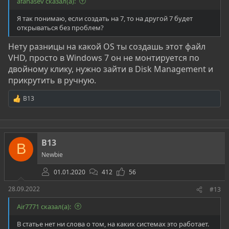
afanasev сказал(а):
Я так понимаю, если создать на 7, то на другой 7 будет
открываться без проблем?
Нету разницы на какой OS ты создашь этот файл
VHD, просто в Windows 7 он не монтируется по
двойному клику, нужно зайти в Disk Management и
прикрутить в ручную.
B13
Р
е
а
к
ц
B13
и
B
и
Newbie
:
01.01.2020
412
56
28.09.2022
#13
Air7771 сказал(а):
В статье нет ни слова о том, на каких системах это работает.