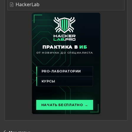
0xdarkvortex.dev
HackerLab
С вами был gushmazuko, до новых встреч!