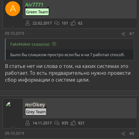
Air7771
и
A
и
Green Team
:
22.02.2017
101
62
09.10.2019
#7
FakeMaker сказал(а):
Было бы слишком простро если бы и на 7 работал способ.
В статье нет ни слова о том, на каких системах это
работает. То есть предварительно нужно провести
сбор информации о системе цели.
mrOkey
Grey Team
14.11.2017
935
921
09.10.2019
#8