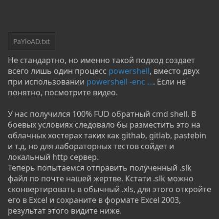
PaYloAD.txt
Не стандартно, но именно такой подход создает
всего лишь один процесс
powershell
, вместо двух
при использовании
powershell -enc ...
. Если не
понятно, посмотрите видео.
У нас получился 100% FUD обратный cmd shell. В
боевых условиях следовало бы разместить это на
облачных хостерах таких как githab, gitlab, pastebin
и т.д, но для лабораторных тестов сойдет и
локальный http сервер.
Теперь попытаемся отправить полученный .slk
файл по почте нашей жертве. Кстати .slk можно
сконвертировать в обычный .xls, для этого откройте
его в Excel и сохраните в формате Excel 2003,
результат этого видите ниже.