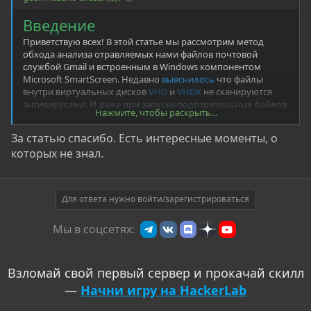
Введение
Приветствую всех! В этой статье мы рассмотрим метод
обхода анализа отравляемых нами файлов почтовой
службой Gmail и встроенным в Windows компонентом
Microsoft SmartScreen. Недавно
выяснилось
что файлы
внутри виртуальных дисков
VHD
и
VHDX
не сканируются
антивирусами. И даже при запуске подозрительных файлов
Нажмите, чтобы раскрыть...
внутри таких образов, служба SmartScreen не выдает
абсолютно никаких предупреждений пользователю. А
За статью спасибо. Есть интересные моменты, о
почтовые сервисы вовсе не умеют их читать и позволяют
которых не знал.
беспрепятственно передавать внутри них вирусы.
Основная часть
Для ответа нужно войти/зарегистрироваться
Для начала создадим MS Excel подобный файл (.slk) с
полезной нагрузкой и попытаемся отправить его нашей
жертве через Gmail.
Мы в соцсетях:
В текстовом редакторе пишем следующий код и сохраняем
с расширением .slk
Взломай свой первый сервер и прокачай скилл
Bash:
—
Начни игру на HackerLab
ID
;
P
