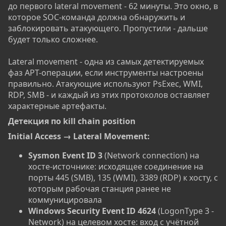
до первого lateral movement - 62 минуты. Это окно, в
которое SOC-команда должна обнаружить и
заблокировать атакующего. Пропустили - дальше
будет только сложнее.
Lateral movement - одна из самых детектируемых
фаз APT-операции, если инструменты настроены
правильно. Атакующие используют PsExec, WMI,
RDP, SMB - и каждый из этих протоколов оставляет
характерные артефакты.
Детекция по kill chain position​
Initial Access → Lateral Movement:
Sysmon Event ID 3
(Network connection) на
хосте-источнике: исходящее соединение на
порты 445 (SMB), 135 (WMI), 3389 (RDP) к хосту, с
которым рабочая станция ранее не
коммуницировала
Windows Security Event ID 4624
(LogonType 3 -
Network) на целевом хосте: вход с учётной