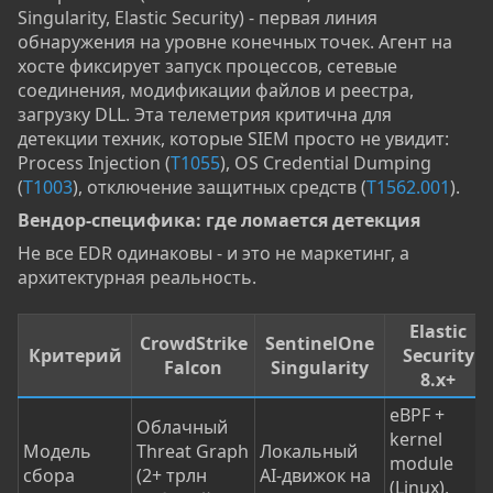
Singularity, Elastic Security) - первая линия
обнаружения на уровне конечных точек. Агент на
хосте фиксирует запуск процессов, сетевые
соединения, модификации файлов и реестра,
загрузку DLL. Эта телеметрия критична для
детекции техник, которые SIEM просто не увидит:
Process Injection (
T1055
), OS Credential Dumping
(
T1003
), отключение защитных средств (
T1562.001
).
Вендор-специфика: где ломается детекция​
Не все EDR одинаковы - и это не маркетинг, а
архитектурная реальность.
Elastic
CrowdStrike
SentinelOne
Критерий
Security
Falcon
Singularity
8.x+
eBPF +
Облачный
kernel
Модель
Threat Graph
Локальный
module
сбора
(2+ трлн
AI-движок на
(Linux),