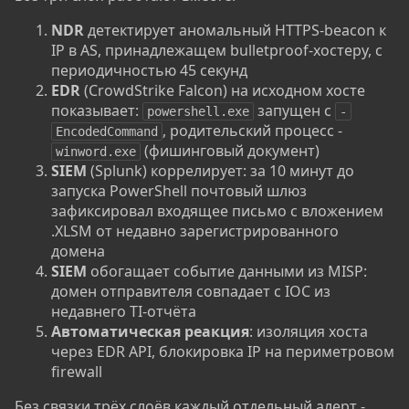
NDR
детектирует аномальный HTTPS-beacon к
IP в AS, принадлежащем bulletproof-хостеру, с
периодичностью 45 секунд
EDR
(CrowdStrike Falcon) на исходном хосте
показывает:
запущен с
powershell.exe
-
, родительский процесс -
EncodedCommand
(фишинговый документ)
winword.exe
SIEM
(Splunk) коррелирует: за 10 минут до
запуска PowerShell почтовый шлюз
зафиксировал входящее письмо с вложением
.XLSM от недавно зарегистрированного
домена
SIEM
обогащает событие данными из MISP:
домен отправителя совпадает с IOC из
недавнего TI-отчёта
Автоматическая реакция
: изоляция хоста
через EDR API, блокировка IP на периметровом
firewall
Без связки трёх слоёв каждый отдельный алерт -