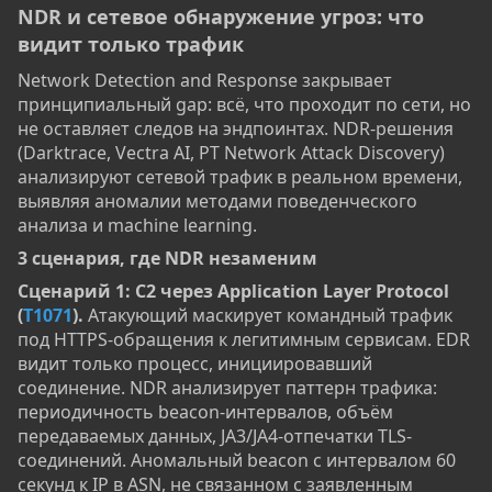
NDR и сетевое обнаружение угроз: что
видит только трафик​
Network Detection and Response закрывает
принципиальный gap: всё, что проходит по сети, но
не оставляет следов на эндпоинтах. NDR-решения
(Darktrace, Vectra AI, PT Network Attack Discovery)
анализируют сетевой трафик в реальном времени,
выявляя аномалии методами поведенческого
анализа и machine learning.
3 сценария, где NDR незаменим​
Сценарий 1: C2 через Application Layer Protocol
(
T1071
).
Атакующий маскирует командный трафик
под HTTPS-обращения к легитимным сервисам. EDR
видит только процесс, инициировавший
соединение. NDR анализирует паттерн трафика:
периодичность beacon-интервалов, объём
передаваемых данных, JA3/JA4-отпечатки TLS-
соединений. Аномальный beacon с интервалом 60
секунд к IP в ASN, не связанном с заявленным