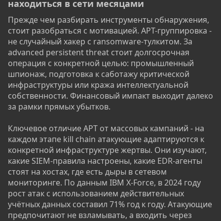
находиться в сети месяцами​
Прежде чем разбирать инструменты обнаружения,
стоит разобраться с мотивацией. APT-группировка -
не случайный хакер с ransomware-тулкитом. За
advanced persistent threat стоит долгосрочная
операция с конкретной целью: промышленный
шпионаж, подготовка к саботажу критической
инфраструктуры или кража интеллектуальной
собственности. Финансовый импакт выходит далеко
за рамки прямых убытков.
Ключевое отличие APT от массовых кампаний - на
каждом этапе kill chain атакующие адаптируются к
конкретной инфраструктуре жертвы. Они изучают,
какие SIEM-правила настроены, какие EDR-агенты
стоят на хостах, где есть дыры в сетевом
мониторинге. По данным IBM X-Force, в 2024 году
рост атак с использованием действительных
учётных данных составил 71% год к году. Атакующие
предпочитают не взламывать, а входить через