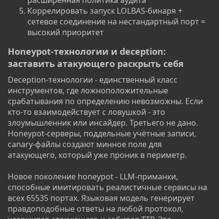
расширенная политика аудита
Коррелировать запуск LOLBAS-бинаря +
сетевое соединение на нестандартный порт =
высокий приоритет
Honeypot-технологии и deception:
заставить атакующего раскрыть себя​
Deception-технологии - единственный класс
инструментов, где ложноположительные
срабатывания по определению невозможны. Если
кто-то взаимодействует с ловушкой - это
злоумышленник или инсайдер. Третьего не дано.
Honeypot-серверы, поддельные учётные записи,
canary-файлы создают минное поле для
атакующего, который уже проник в периметр.
Новое поколение honeypot - LLM-приманки,
способные имитировать реалистичные сервисы на
всех 65535 портах. Языковая модель генерирует
правдоподобные ответы на любой протокол,