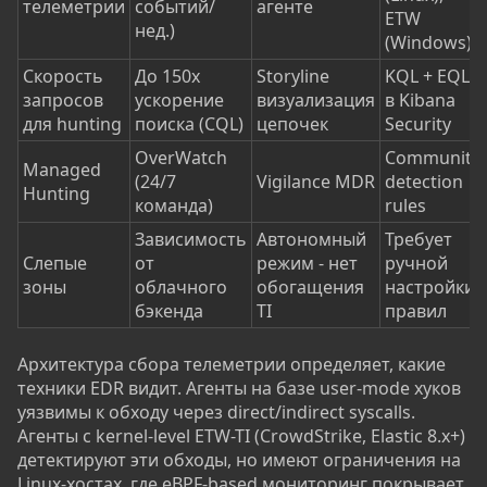
телеметрии
событий/
агенте
ETW
нед.)
(Windows)
Скорость
До 150x
Storyline
KQL + EQL
запросов
ускорение
визуализация
в Kibana
для hunting
поиска (CQL)
цепочек
Security
OverWatch
Community
Managed
(24/7
Vigilance MDR
detection
Hunting
команда)
rules
Зависимость
Автономный
Требует
Слепые
от
режим - нет
ручной
зоны
облачного
обогащения
настройки
бэкенда
TI
правил
Архитектура сбора телеметрии определяет, какие
техники EDR видит. Агенты на базе user-mode хуков
уязвимы к обходу через direct/indirect syscalls.
Агенты с kernel-level ETW-TI (CrowdStrike, Elastic 8.x+)
детектируют эти обходы, но имеют ограничения на
Linux-хостах, где eBPF-based мониторинг покрывает