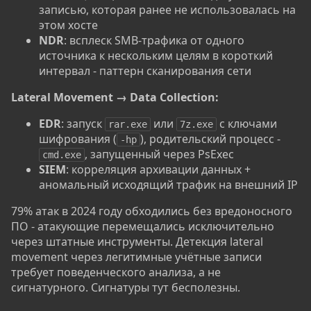
записью, которая ранее не использовалась на
этом хосте
NDR
: всплеск SMB-трафика от одного
источника к нескольким целям в короткий
интервал - паттерн сканирования сети
Lateral Movement → Data Collection:
EDR
: запуск
или
с ключами
rar.exe
7z.exe
шифрования (
), родительский процесс -
-hp
, запущенный через PsExec
cmd.exe
SIEM
: корреляция архивации данных +
аномальный исходящий трафик на внешний IP
79% атак в 2024 году обходились без вредоносного
ПО - атакующие перемещались исключительно
через штатные инструменты. Детекция lateral
movement через легитимные учётные записи
требует поведенческого анализа, а не
сигнатурного. Сигнатуры тут бесполезны.