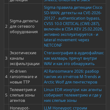
Sigma правила детекции Cisco
SD-WAN: детекты на CVE-2026-
20127 - authentication bypass,
Sigma-детекты
CVSS 10.0 CRITICAL (CWE-287),
2
для сетевого
включён в CISA KEV 25.02.2026,
оборудования
активно эксплуатируется - и
lateral movement через
NETCONF
Экзотические
Стеганография в аудиофайлах:
3
каналы
как малварь прячут внутри
эксфильтрации
WAV и как это обнаружить
AI-driven
AI Ransomware 2026: разбор
4
ransomware и
тактик из отчётов M-Trends и
новые TTP
Arctic Wolf для пентестеров
Телеметрия и
Linux EDR изнутри: как агенты
5
слепые зоны
собирают телеметрию и где у
агентов
них слепые зоны
Honeypot-
LLM Honeypot: строим