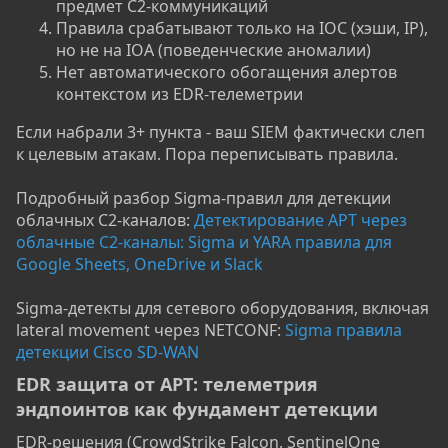
предмет C2-коммуникаций
Правила срабатывают только на IOC (хэши, IP),
но не на IOA (поведенческие аномалии)
Нет автоматического обогащения алертов
контекстом из EDR-телеметрии
Если набрали 3+ пункта - ваш SIEM фактически слеп
к целевым атакам. Пора переписывать правила.
Подробный разбор Sigma-правил для детекции
облачных C2-каналов:
Детектирование APT через
облачные C2-каналы: Sigma и YARA правила для
Google Sheets, OneDrive и Slack
Sigma-детекты для сетевого оборудования, включая
lateral movement через NETCONF:
Sigma правила
детекции Cisco SD-WAN
EDR защита от APT: телеметрия
эндпоинтов как фундамент детекции​
EDR-решения (CrowdStrike Falcon, SentinelOne