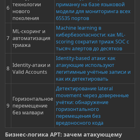
технологии
приманку на базе языковой
6
нового
модели для мониторинга всех
поколения
65535 портов
Machine learning в
ML-скоринг и
кибербезопасности: как ML-
7
автоматизация
scoring сократил триаж SOC с
триажа
тысяч алертов до десятков
Identity-based атаки: как
Identity-атаки и
атакующие используют
8
Valid Accounts
легитимные учётные записи и
как их детектировать
Детектирование lateral
movement через доверенные
Горизонтальное
учётки: обнаружение
9
перемещение
горизонтального
без малвари
перемещения без
вредоносного кода
Бизнес-логика APT: зачем атакующему