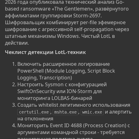
2026 года опубликовала технический анализ Go-
based ransomware «The Gentlemen», развёрнутого
аффилиатами группировки Storm-2697.
Шифровальщик комбинирует per-file эфемерное
шифрование с агрессивной self-propagation через
штатные механизмы Windows. Чистый LotL в
действии.
Чеклист детекции LotL-техник​
Включить расширенное логирование
PowerShell (Module Logging, Script Block
Logging, Transcription)
Настроить Sysmon с конфигурацией
SwiftOnSecurity или ION-Storm для
мониторинга LOLBAS-бинарей
Создать whitelist легитимного использования
,
,
и алертить
certutil.exe
mshta.exe
wmic.exe
на отклонения
Мониторить Event ID 4688 (Process Creation) с
аргументами командной строки - требуется