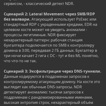
сервисом, - классический детект NDR.
Сценарий 2: Lateral Movement через SMB/RDP
без малвари.
Атакующий использует PsExec или
стандартный RDP с украденными кредами, EDR на
целевом хосте может не увидеть аномалии -
процессы легитимные. NDR фиксирует
нехарактерный паттерн: рабочая станция
бухгалтера подключается по SMB к контроллеру
домена в 3:00, передавая 2 ГБ данных. Бухгалтер в
три ночи качает 2 гига с DC - тут и без ML понятно,
что что-то не так.
Сценарий 3: Эксфильтрация через DNS-туннели.
Данные кодируются в поддоменах запросов к
контролируемому атакующим домену. На хосте это
выглядит как обычные DNS-запросы. NDR
детектирует аномалию: тысячи запросов к
поддоменам с рандомизированными именами,
высокая энтропия строк, нехарактерный объём