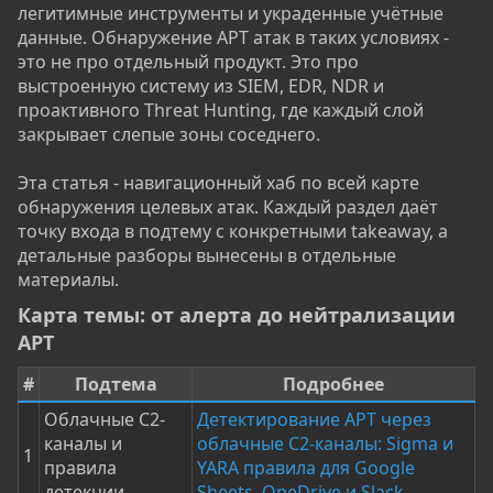
легитимные инструменты и украденные учётные
данные. Обнаружение APT атак в таких условиях -
это не про отдельный продукт. Это про
выстроенную систему из SIEM, EDR, NDR и
проактивного Threat Hunting, где каждый слой
закрывает слепые зоны соседнего.
Эта статья - навигационный хаб по всей карте
обнаружения целевых атак. Каждый раздел даёт
точку входа в подтему с конкретными takeaway, а
детальные разборы вынесены в отдельные
материалы.
Карта темы: от алерта до нейтрализации
APT​
#
Подтема
Подробнее
Облачные C2-
Детектирование APT через
каналы и
облачные C2-каналы: Sigma и
1
правила
YARA правила для Google
детекции
Sheets, OneDrive и Slack