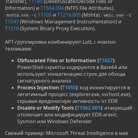
Transfer),
T1140
(Deobfuscate/Decode Files or
Information) и
T1564.004
(NTFS File Attributes).
- с
T1105
и
T1218.005
(Mshta).
- с
mshta.exe
wmic.exe
T1047
(Windows Management Instrumentation) и
T1218
(System Binary Proxy Execution).
APT-группировки комбинируют LotL с evasion-
техниками:
Obfuscated Files or Information (
T1027
)
:
PowerShell-скрипты кодируются в Base64 или
используют конкатенацию строк для обхода
сигнатурного анализа
Process Injection (
T1055
)
: код инжектируется в
легитимный процесс (explorer.exe, svchost.exe),
скрывая вредоносную активность от EDR
Disable or Modify Tools (
T1562.001
)
: атакующий
отключает или модифицирует EDR-агент,
Sysmon или Windows Defender
Свежий пример: Microsoft Threat Intelligence в мае