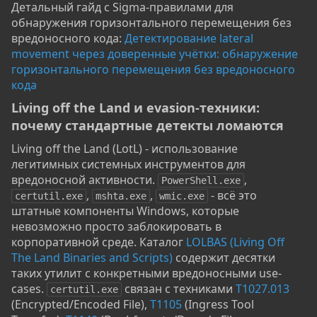
Детальный гайд с Sigma-правилами для
обнаружения горизонтального перемещения без
вредоносного кода:
Детектирование lateral
movement через доверенные учётки: обнаружение
горизонтального перемещения без вредоносного
кода
Living off the Land и evasion-техники:
почему стандартные детекты ломаются​
Living off the Land (LotL) - использование
легитимных системных инструментов для
вредоносной активности.
,
PowerShell.exe
,
,
- всё это
certutil.exe
mshta.exe
wmic.exe
штатные компоненты Windows, которые
невозможно просто заблокировать в
корпоративной среде. Каталог
LOLBAS (Living Off
The Land Binaries and Scripts)
содержит десятки
таких утилит с конкретными вредоносными use-
cases.
связан с техниками
T1027.013
certutil.exe
(Encrypted/Encoded File),
T1105
(Ingress Tool