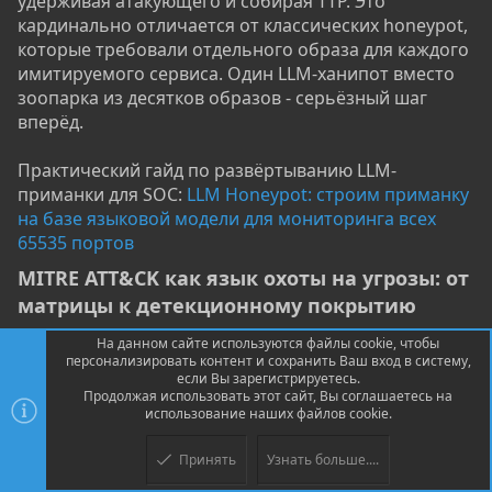
удерживая атакующего и собирая TTP. Это
кардинально отличается от классических honeypot,
которые требовали отдельного образа для каждого
имитируемого сервиса. Один LLM-ханипот вместо
зоопарка из десятков образов - серьёзный шаг
вперёд.
Практический гайд по развёртыванию LLM-
приманки для SOC:
LLM Honeypot: строим приманку
на базе языковой модели для мониторинга всех
65535 портов
MITRE ATT&CK как язык охоты на угрозы: от
матрицы к детекционному покрытию​
MITRE ATT&CK - не академический справочник, а
На данном сайте используются файлы cookie, чтобы
персонализировать контент и сохранить Ваш вход в систему,
рабочий инструмент SOC-аналитика. Каждая
если Вы зарегистрируетесь.
техника в матрице - конкретный детекционный
Продолжая использовать этот сайт, Вы соглашаетесь на
кейс: какой источник данных нужен, какой паттерн
использование наших файлов cookie.
искать, какие инструменты детектируют. Зрелость
Принять
Узнать больше....
SOC измеряется не количеством алертов, а
Верх
Низ
процентом покрытия MITRE ATT&CK.