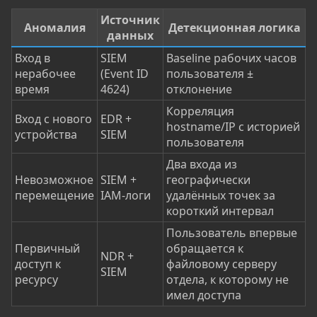
Источник
Аномалия
Детекционная логика
данных
Вход в
SIEM
Baseline рабочих часов
нерабочее
(Event ID
пользователя ±
время
4624)
отклонение
Корреляция
Вход с нового
EDR +
hostname/IP с историей
устройства
SIEM
пользователя
Два входа из
Невозможное
SIEM +
географически
перемещение
IAM-логи
удалённых точек за
короткий интервал
Пользователь впервые
Первичный
обращается к
NDR +
доступ к
файловому серверу
SIEM
ресурсу
отдела, к которому не
имел доступа