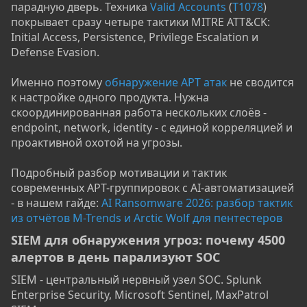
парадную дверь. Техника
Valid Accounts
(
T1078
)
покрывает сразу четыре тактики MITRE ATT&CK:
Initial Access, Persistence, Privilege Escalation и
Defense Evasion.
Именно поэтому
обнаружение APT атак
не сводится
к настройке одного продукта. Нужна
скоординированная работа нескольких слоёв -
endpoint, network, identity - с единой корреляцией и
проактивной охотой на угрозы.
Подробный разбор мотивации и тактик
современных APT-группировок с AI-автоматизацией
- в нашем гайде:
AI Ransomware 2026: разбор тактик
из отчётов M-Trends и Arctic Wolf для пентестеров
SIEM для обнаружения угроз: почему 4500
алертов в день парализуют SOC​
SIEM - центральный нервный узел SOC. Splunk
Enterprise Security, Microsoft Sentinel, MaxPatrol