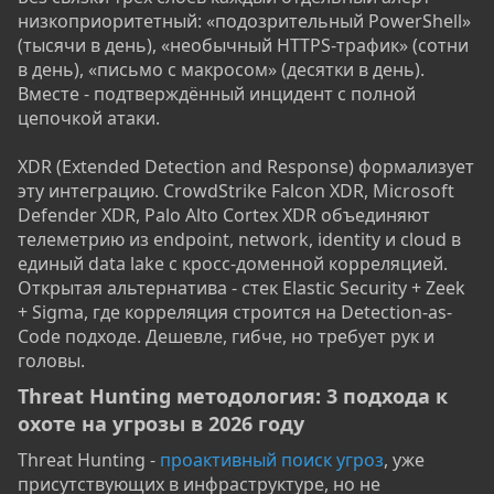
низкоприоритетный: «подозрительный PowerShell»
(тысячи в день), «необычный HTTPS-трафик» (сотни
в день), «письмо с макросом» (десятки в день).
Вместе - подтверждённый инцидент с полной
цепочкой атаки.
XDR (Extended Detection and Response) формализует
эту интеграцию. CrowdStrike Falcon XDR, Microsoft
Defender XDR, Palo Alto Cortex XDR объединяют
телеметрию из endpoint, network, identity и cloud в
единый data lake с кросс-доменной корреляцией.
Открытая альтернатива - стек Elastic Security + Zeek
+ Sigma, где корреляция строится на Detection-as-
Code подходе. Дешевле, гибче, но требует рук и
головы.
Threat Hunting методология: 3 подхода к
охоте на угрозы в 2026 году​
Threat Hunting -
проактивный поиск угроз
, уже
присутствующих в инфраструктуре, но не