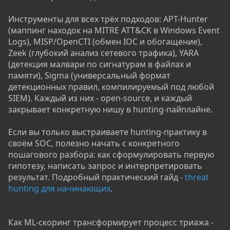
Инструменты для всех трёх подходов: APT-Hunter
(маппинг находок на MITRE ATT&CK в Windows Event
Logs), MISP/OpenCTI (обмен IOC и обогащение),
Zeek (глубокий анализ сетевого трафика), YARA
(детекция малвари по сигнатурам в файлах и
памяти), Sigma (универсальный формат
детекционных правил, компилируемый под любой
SIEM). Каждый из них - open-source, и каждый
закрывает конкретную нишу в hunting-пайплайне.
Если вы только выстраиваете hunting-практику в
своём SOC, полезно начать с конкретного
пошагового разбора: как сформулировать первую
гипотезу, написать запрос и интерпретировать
результат. Подробный практический гайд -
threat
hunting для начинающих
.
Как ML-скоринг трансформирует процесс триажа -