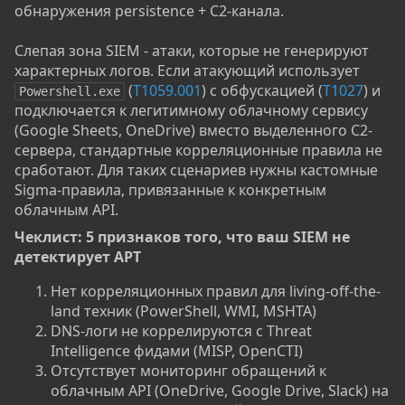
обнаружения persistence + C2-канала.
Слепая зона SIEM - атаки, которые не генерируют
характерных логов. Если атакующий использует
(
T1059.001
) с обфускацией (
T1027
) и
Powershell.exe
подключается к легитимному облачному сервису
(Google Sheets, OneDrive) вместо выделенного C2-
сервера, стандартные корреляционные правила не
сработают. Для таких сценариев нужны кастомные
Sigma-правила, привязанные к конкретным
облачным API.
Чеклист: 5 признаков того, что ваш SIEM не
детектирует APT​
Нет корреляционных правил для living-off-the-
land техник (PowerShell, WMI, MSHTA)
DNS-логи не коррелируются с Threat
Intelligence фидами (MISP, OpenCTI)
Отсутствует мониторинг обращений к
облачным API (OneDrive, Google Drive, Slack) на