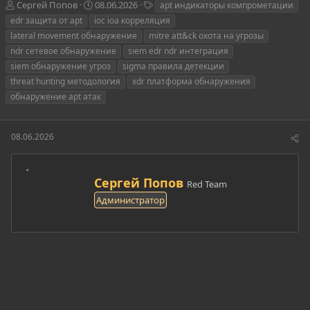
А
Д
Т
Сергей Попов
08.06.2026
apt индикаторы компрометации
в
а
е
edr защита от apt
ioc ioa корреляция
т
т
г
lateral movement обнаружение
mitre att&ck охота на угрозы
о
а
и
ndr сетевое обнаружение
siem edr ndr интеграция
р
н
siem обнаружение угроз
т
а
sigma правила детекции
е
ч
threat hunting методология
xdr платформа обнаружения
м
а
обнаружение apt атак
ы
л
а
08.06.2026
А
Сергей Попов
Red Team
в
Администратор
т
о
р