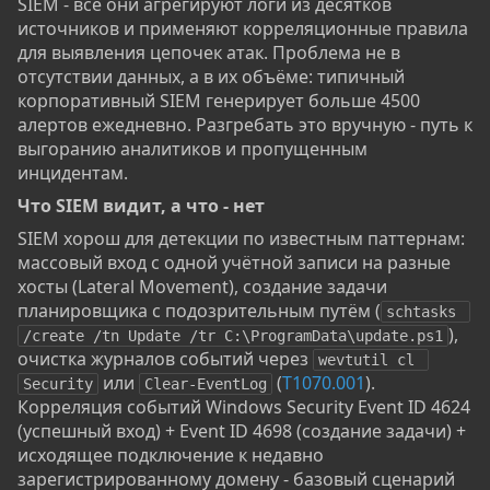
SIEM - все они агрегируют логи из десятков
источников и применяют корреляционные правила
для выявления цепочек атак. Проблема не в
отсутствии данных, а в их объёме: типичный
корпоративный SIEM генерирует больше 4500
алертов ежедневно. Разгребать это вручную - путь к
выгоранию аналитиков и пропущенным
инцидентам.
Что SIEM видит, а что - нет​
SIEM хорош для детекции по известным паттернам:
массовый вход с одной учётной записи на разные
хосты (Lateral Movement), создание задачи
планировщика с подозрительным путём (
schtasks 
),
/create /tn Update /tr C:\ProgramData\update.ps1
очистка журналов событий через
wevtutil cl 
или
(
T1070.001
).
Security
Clear-EventLog
Корреляция событий Windows Security Event ID 4624
(успешный вход) + Event ID 4698 (создание задачи) +
исходящее подключение к недавно
зарегистрированному домену - базовый сценарий