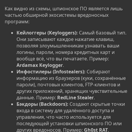
Как видно из схемы, шпионское ПО является лишь
частью обширной экосистемы вредоносных
программ:
Кейлоггеры (Keyloggers):
Самый базовый тип.
Они записывают каждое нажатие клавиш,
позволяя злоумышленникам узнавать ваши
логины, пароли, номера кредитных карт и
вообще всё, что вы печатаете. Пример:
Ardamax Keylogger
.
Инфостилеры (Infostealers):
Собирают
информацию из браузеров (куки, сохранённые
пароли), почтовых клиентов, FTP-клиентов и
других приложений, хранящих чувствительные
данные. Пример:
RedLine Stealer
.
Бэкдоры (Backdoors):
Создают скрытые точки
входа в систему для удалённого доступа и
управления, что часто используется для
последующей установки шпионского ПО или
других вредоносов. Пример:
Gh0st RAT
.