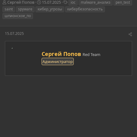
А
Д
Т
Сергей Попов
15.07.2025
ioc
malware_анализ
pen_test
в
а
е
saint
spyware
кибер_угрозы
кибербезопасность
т
т
г
шпионское_по
о
а
и
р
н
т
а
15.07.2025
е
ч
м
а
ы
л
а
А
Сергей Попов
Red Team
в
Администратор
т
о
р