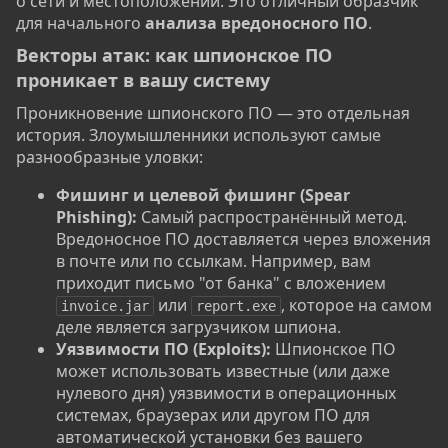
о сети и местоположении. Это отличный образчик
для начального
анализа вредоносного ПО
.
Векторы атак: как шпионское ПО
проникает в вашу систему​
Проникновение шпионского ПО — это отдельная
история. Злоумышленники используют самые
разнообразные уловки:
Фишинг и целевой фишинг (Spear
Phishing):
Самый распространённый метод.
Вредоносное ПО доставляется через вложения
в почте или по ссылкам. Например, вам
приходит письмо "от банка" с вложением
или
, которое на самом
invoice.jar
report.exe
деле является загрузчиком шпиона.
Уязвимости ПО (Exploits):
Шпионское ПО
может использовать известные (или даже
нулевого дня) уязвимости в операционных
системах, браузерах или другом ПО для
автоматической установки без вашего