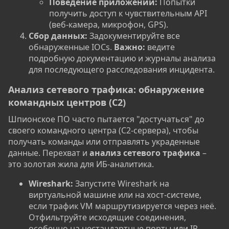
Поведение приложений:
Попытки
получить доступ к чувствительным API
(веб-камера, микрофон, GPS).
Сбор данных:
Задокументируйте все
обнаруженные IOCs.
Важно:
ведите
подробную документацию и журналы анализа
для последующего расследования инцидента.
Анализ сетевого трафика: обнаружение
командных центров (C2)​
Шпионское ПО часто пытается "достучаться" до
своего командного центра (C2-сервера), чтобы
получать команды или отправлять украденные
данные. Перехват и
анализ сетевого трафика
–
это золотая жила для ИБ-аналитика.
Wireshark:
Запустите Wireshark на
виртуальной машине или на хост-системе,
если трафик VM маршрутизируется через неё.
Отфильтруйте исходящие соединения,
особенно на нестандартные порты или IP-