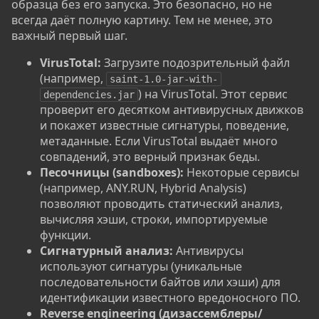
образца без его запуска. Это безопасно, но не
всегда даёт полную картину. Тем не менее, это
важный первый шаг.
VirusTotal:
Загрузите подозрительный файл
(например,
saint-1.0-jar-with-
) на VirusTotal. Этот сервис
dependencies.jar
проверит его десятком антивирусных движков
и покажет известные сигнатуры, поведение,
метаданные. Если VirusTotal выдаёт много
совпадений, это верный признак беды.
Песочницы (sandboxes):
Некоторые сервисы
(например, ANY.RUN, Hybrid Analysis)
позволяют проводить статический анализ,
вычисляя хэши, строки, импортируемые
функции.
Сигнатурный анализ:
Антивирусы
используют сигнатуры (уникальные
последовательности байтов или хэши) для
идентификации известного вредоносного ПО.
Reverse engineering (дизассемблеры/