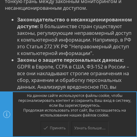
тонкую грань между законным мониторингом и
несанкционированным доступом.
Законодательство о несанкционированном
доступе:
В большинстве стран существуют
законы, регулирующие неправомерный доступ
к компьютерной информации. Например, в РФ
это Статья 272 УК РФ "Неправомерный доступ
к компьютерной информации".
Законы о защите персональных данных:
GDPR в Европе, CCPA в США, ФЗ-152 в России –
все они накладывают строгие ограничения на
сбор, хранение и обработку персональных
данных. Анализируя вредоносное ПО, вы
можете столкнуться с украденными данными,
На данном сайте используются файлы cookie, чтобы
и важно знать, как с ними обращаться, чтобы
персонализировать контент и сохранить Ваш вход в систему,
если Вы зарегистрируетесь.
не нарушить закон.
Продолжая использовать этот сайт, Вы соглашаетесь на
Законы о тайне связи:
Перехват и анализ
использование наших файлов cookie.
коммуникаций без соответствующего
разрешения или судебного ордера является
Принять
Узнать больше....
Верх
Низ
незаконным.