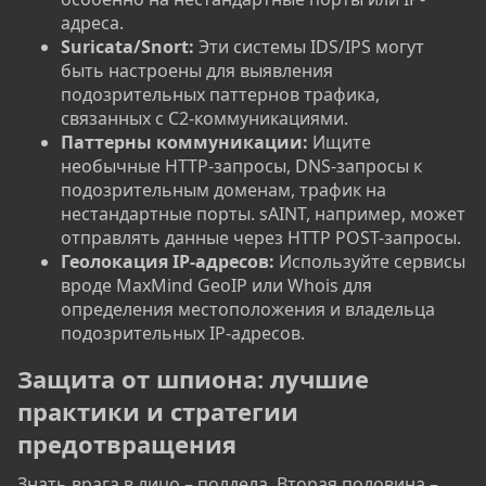
адреса.
Suricata/Snort:
Эти системы IDS/IPS могут
быть настроены для выявления
подозрительных паттернов трафика,
связанных с C2-коммуникациями.
Паттерны коммуникации:
Ищите
необычные HTTP-запросы, DNS-запросы к
подозрительным доменам, трафик на
нестандартные порты. sAINT, например, может
отправлять данные через HTTP POST-запросы.
Геолокация IP-адресов:
Используйте сервисы
вроде MaxMind GeoIP или Whois для
определения местоположения и владельца
подозрительных IP-адресов.
Защита от шпиона: лучшие
практики и стратегии
предотвращения​
Знать врага в лицо – полдела. Вторая половина –