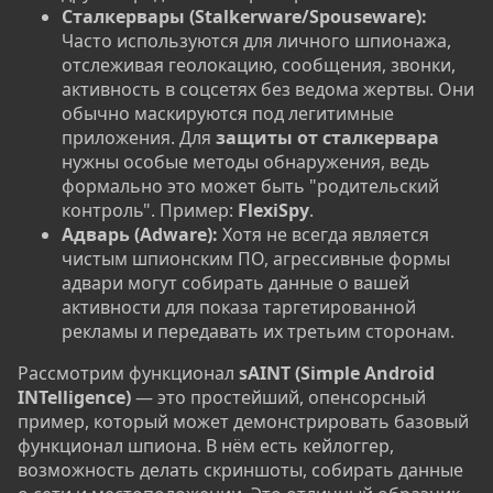
Сталкервары (Stalkerware/Spouseware):
Часто используются для личного шпионажа,
отслеживая геолокацию, сообщения, звонки,
активность в соцсетях без ведома жертвы. Они
обычно маскируются под легитимные
приложения. Для
защиты от сталкервара
нужны особые методы обнаружения, ведь
формально это может быть "родительский
контроль". Пример:
FlexiSpy
.
Адварь (Adware):
Хотя не всегда является
чистым шпионским ПО, агрессивные формы
адвари могут собирать данные о вашей
активности для показа таргетированной
рекламы и передавать их третьим сторонам.
Рассмотрим функционал
sAINT (Simple Android
INTelligence)
— это простейший, опенсорсный
пример, который может демонстрировать базовый
функционал шпиона. В нём есть кейлоггер,
возможность делать скриншоты, собирать данные