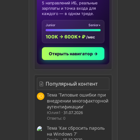
5 направлений ИБ, реальные
зарплаты и точка входа для
каждого — в одном треде.
Junior
Senior+
100K → 600K+ ₽
/мес
Открыть навигатор →
Популярный контент
Тема 'Типовые ошибки при
Ю
внедрении многофакторной
аутентификации'
Юлия1
31.07.2026
Ответы: 0
Тема 'Как сбросить пароль
на Windows 7'
Devile_
15.10.2020