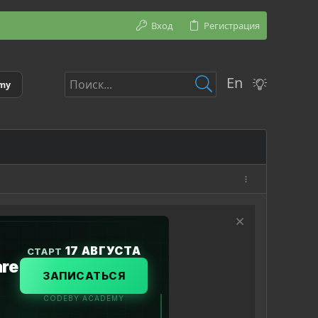
Вход
Регистрация
En
emy