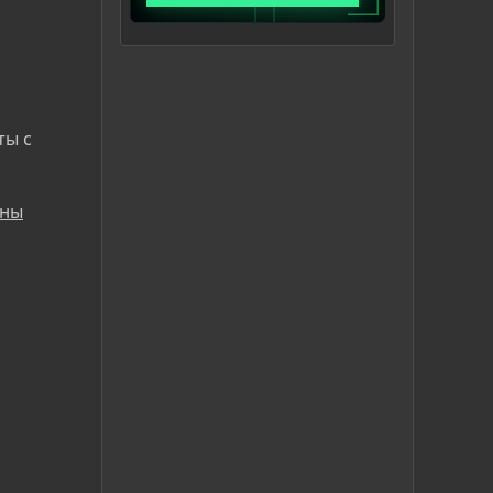
ты с
аны