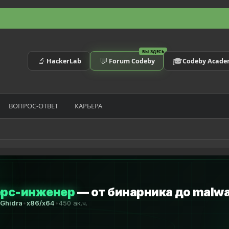
ВЫ ЗДЕСЬ
🔬
💬
🎓
HackerLab
Forum Codeby
Codeby Acad
ВОПРОС-ОТВЕТ
КАРЬЕРА