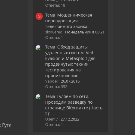
Ответы: 18
Тема 'Мошенническая
S
переадресация
телефонного звонка'
skxwered
Понедельник в 00:21
Ответы: 1
Тема 'Обход защиты
удаленных систем: Veil-
Evasion и Metasploit для
продвинутых техник
тестирования на
проникновение'
Vander
26.07.2016
Ответы: 352
Тема 'Гуляем по сети.
Проводим разведку по
странице ВКонтакте (Часть
2)'
User17
27.12.2022
Ответы: 1
 Гугл