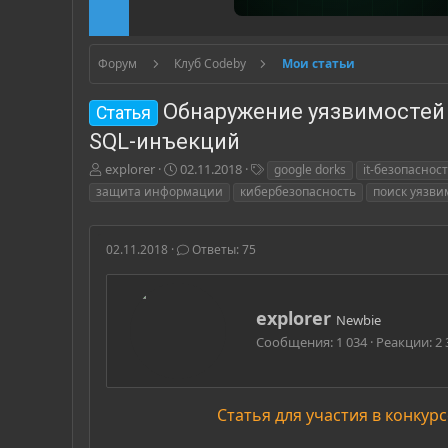
Форум
Клуб Codeby
Мои статьи
Обнаружение уязвимостей 
Статья
SQL-инъекций
А
Д
Т
explorer
02.11.2018
google dorks
it-безопаснос
в
а
е
защита информации
кибербезопасность
поиск уязви
т
т
г
о
а
и
р
н
02.11.2018
Ответы: 75
т
а
е
ч
м
а
ы
л
А
explorer
Newbie
а
в
Сообщения
1 034
Реакции
2 
т
о
р
Статья для участия в конкурс