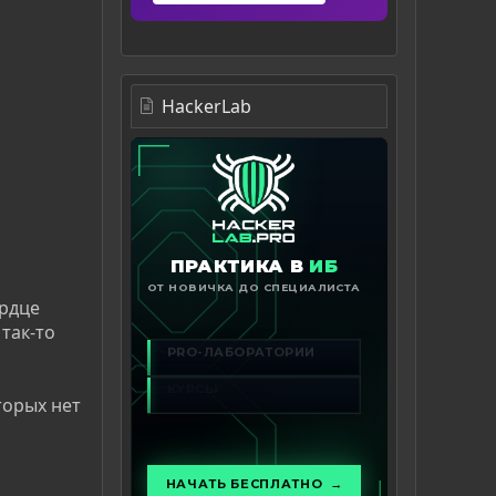
HackerLab
ердце
так-то
торых нет