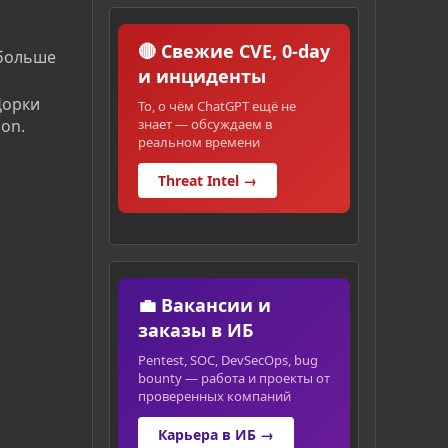
🔴 Свежие CVE, 0-day
 больше
и инциденты
Дорки
То, о чём ChatGPT ещё не
знает — обсуждаем в
ion.
реальном времени
Threat Intel →
💼 Вакансии и
заказы в ИБ
Pentest, SOC, DevSecOps, bug
bounty — работа и проекты от
проверенных компаний
Карьера в ИБ →