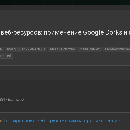
веб-ресурсов: применение Google Dorks и
ть
mysql
sql-инъекции
анализ систем
база даных
веб-безопасно
мостей
381
Баллы
0
е
Тестирование Веб-Приложений на проникновение