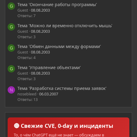
Тема 'Окончание работы программы'
G
Guest
08.08.2003
Ответы: 7
Тема 'Можно ли временно отключить мышь'
G
Guest
08.08.2003
Ответы: 3
Тема 'Обмен данными между формами'
G
Guest
08.08.2003
Ответы: 4
Тема 'Управление объектами'
G
Guest
08.08.2003
Ответы: 3
Тема 'Разработка системы приема заявок'
N
nosebleed
06.03.2007
Ответы: 13
🔴 Свежие CVE, 0-day и инциденты
То, о чём ChatGPT ещё не знает — обсуждаем в