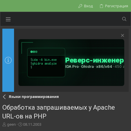
Вход
Регистрация
Языки программирования
Обработка запрашиваемых у Apache
URL-ов на PHP
А
Д
geen
08.11.2003
в
а