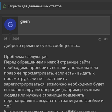
т
т
Закрыто для дальнейших ответов.
о
а
р
н
т
а
geen
е
ч
G
м
а
ы
л
а
08.11.2003
#1
Доброго времени суток, сообщество...
Проблема следующая:
Перед обращением к некой странице сайта
необходимо проверить есть ли у пользователя
право ее просматривать, если есть - выдать к
просмотру, если нет - заставить
зарегистрироваться, возможно необходимо будет
выполнять другие операции (например нужным
людям или нужные страницы подменять,
перенаправлять, выдавать страницы во фрейме и
т.п.).
Все это можно легко сделать на PHP, но нужно