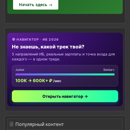
Начать здесь →
🧭 НАВИГАТОР · ИБ 2026
Не знаешь, какой трек твой?
5 направлений ИБ, реальные зарплаты и точка входа для
каждого — в одном треде.
Junior
Senior+
100K → 600K+ ₽
/мес
Открыть навигатор →
Популярный контент