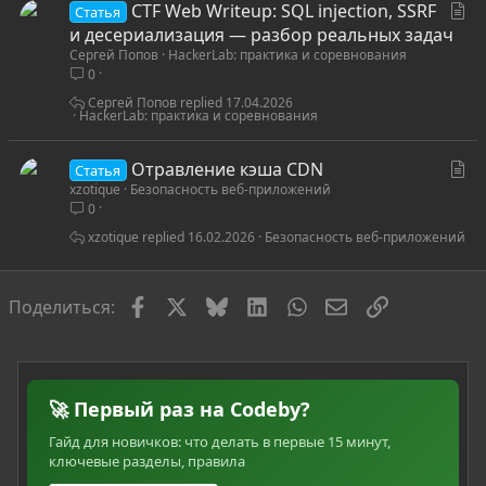
С
CTF Web Writeup: SQL injection, SSRF
я
Статья
т
и десериализация — разбор реальных задач
Сергей Попов
HackerLab: практика и соревнования
а
0
т
ь
Сергей Попов
17.04.2026
HackerLab: практика и соревнования
я
С
Отравление кэша CDN
Статья
xzotique
Безопасность веб-приложений
т
0
а
т
xzotique
16.02.2026
Безопасность веб-приложений
ь
я
Facebook
X
Bluesky
LinkedIn
WhatsApp
Электронная по
Ссылка
Поделиться:
🚀 Первый раз на Codeby?
Гайд для новичков: что делать в первые 15 минут,
ключевые разделы, правила