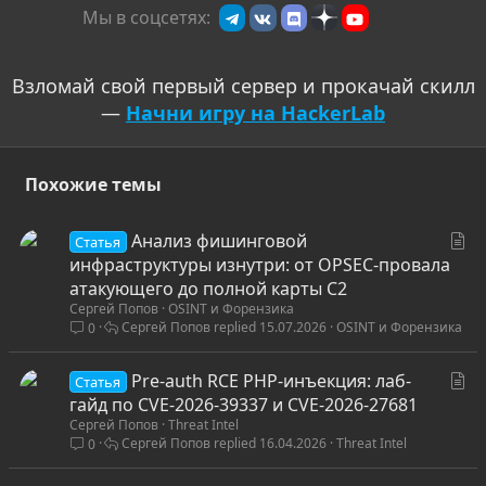
Мы в соцсетях:
Взломай свой первый сервер и прокачай скилл
—
Начни игру на HackerLab
Похожие темы
С
Анализ фишинговой
Статья
т
инфраструктуры изнутри: от OPSEC-провала
а
атакующего до полной карты C2
Сергей Попов
OSINT и Форензика
т
Сергей Попов
15.07.2026
OSINT и Форензика
0
ь
я
С
Pre-auth RCE PHP-инъекция: лаб-
Статья
т
гайд по CVE-2026-39337 и CVE-2026-27681
Сергей Попов
Threat Intel
а
Сергей Попов
16.04.2026
Threat Intel
0
т
ь