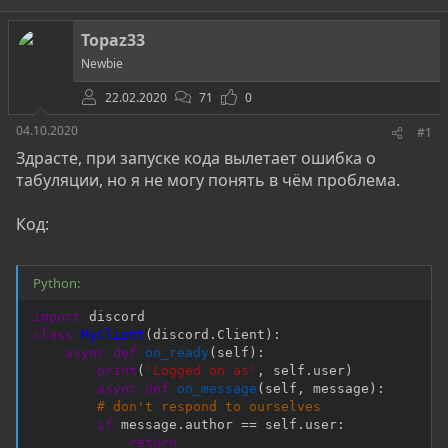
т
т
г
о
а
и
Topaz33
р
н
Newbie
т
а
е
ч
22.02.2020
71
0
м
а
ы
л
04.10.2020
#1
а
Здрасте, при запуске кода вылетает ошибка о
табуляции, но я не могу понять в чём проблема.
Код:
Python:
import
class
MyClient
(
discord
.
Client
)
:
async
def
on_ready
(
self
)
:
print
(
'Logged on as'
,
 self
.
user
)
async
def
on_message
(
self
,
 message
)
:
# don't respond to ourselves
if
 message
.
author 
==
 self
.
user
:
return