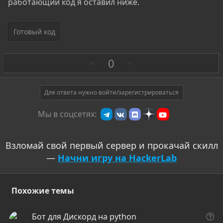
работающий код я оставил ниже.
Готовый код
З
П
0
а
р
о
т
Для ответа нужно войти/зарегистрироваться
и
Мы в соцсетях:
в
Взломай свой первый сервер и прокачай скилл
—
Начни игру на HackerLab
Похожие темы
В
Бот для Дискорд на python