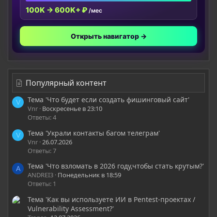
100K → 600K+ ₽
/мес
Открыть навигатор →
Популярный контент
Тема 'Что будет если создать фишинговый сайт'
V
Vnr
Воскресенье в 23:10
Ответы: 4
Тема 'Украли контакты багом телеграм'
V
Vnr
26.07.2026
Ответы: 7
Тема 'Что взломать в 2026 году,чтобы стать крутым?'
A
ANDREI3
Понедельник в 18:59
Ответы: 1
Тема 'Как вы используете ИИ в Pentest-проектах /
Vulnerability Assessment?'