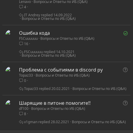
Lenavo
Вопросы и Ответы по ИБ (Q&A)
о
4
п
р
IT Andrey
14.09.2022
Вопросы и Ответы по ИБ (Q&A)
о
с
Р
Ошибка кода
FSCuuuuuu
Вопросы и Ответы по ИБ (Q&A)
е
16
ш
ё
FSCuuuuuu
14.10.2021
Вопросы и Ответы по ИБ (Q&A)
н
В
Проблема с событиями в discord py
Topaz33
Вопросы и Ответы по ИБ (Q&A)
о
0
п
р
Topaz33
20.02.2021
Вопросы и Ответы по ИБ (Q&A)
о
с
В
Шарящие в питоне помогите!!
df100
Вопросы и Ответы по ИБ (Q&A)
о
8
п
р
v1gman
28.02.2021
Вопросы и Ответы по ИБ (Q&A)
о