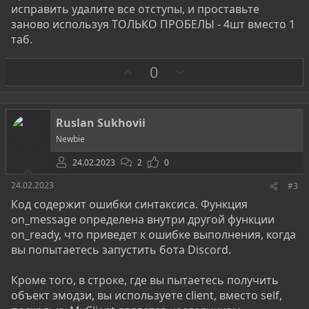
исправить удалите все отступы, и проставьте
заново используя ТОЛЬКО ПРОБЕЛЫ - 4шт вместо 1
таб.
З
П
0
а
р
о
т
Ruslan Sukhovii
и
Newbie
в
24.02.2023
2
0
24.02.2023
#3
Код содержит ошибки синтаксиса. Функция
on_message определена внутри другой функции
on_ready, что приведет к ошибке выполнения, когда
вы попытаетесь запустить бота Discord.
Кроме того, в строке, где вы пытаетесь получить
объект эмодзи, вы используете client, вместо self,