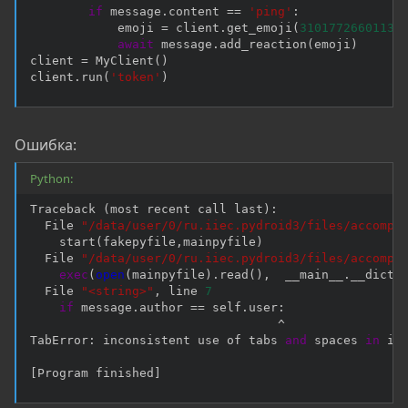
if
 message
.
content 
==
'ping'
:
            emoji 
=
 client
.
get_emoji
(
31017726601134
await
 message
.
add_reaction
(
emoji
)
client 
=
 MyClient
(
)
client
.
run
(
'token'
)
Ошибка:
Python:
Traceback 
(
most recent call last
)
:
  File 
"/data/user/0/ru.iiec.pydroid3/files/accomp_
    start
(
fakepyfile
,
mainpyfile
)
  File 
"/data/user/0/ru.iiec.pydroid3/files/accomp_
exec
(
open
(
mainpyfile
)
.
read
(
)
,
  __main__
.
__dict_
  File 
"<string>"
,
 line 
7
if
 message
.
author 
==
 self
.
user
:
^
TabError
:
 inconsistent use of tabs 
and
 spaces 
in
 ind
[
Program finished
]