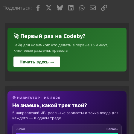
с
Facebook
X
Bluesky
LinkedIn
WhatsApp
Электронная по
Ссылка
Поделиться:
🚀 Первый раз на Codeby?
Гайд для новичков: что делать в первые 15 минут,
ключевые разделы, правила
Начать здесь →
🧭 НАВИГАТОР · ИБ 2026
Не знаешь, какой трек твой?
5 направлений ИБ, реальные зарплаты и точка входа для
каждого — в одном треде.
Junior
Senior+