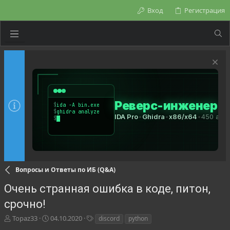
Вход
Регистрация
Вопросы и Ответы по ИБ (Q&A)
Очень странная ошибка в коде, питон,
срочно!
А
Д
Т
Topaz33
04.10.2020
discord
python
в
а
е