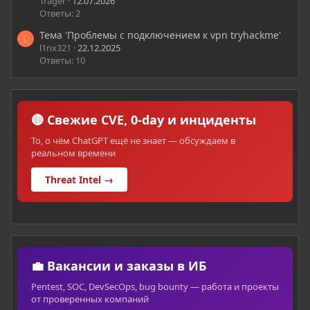
Trager
12.07.2026
Ответы: 2
Тема 'Проблемы с подключением к vpn tryhackme'
L
l1nx321
22.12.2025
Ответы: 10
🔴 Свежие CVE, 0-day и инциденты
То, о чём ChatGPT ещё не знает — обсуждаем в
реальном времени
Threat Intel →
💼 Вакансии и заказы в ИБ
Pentest, SOC, DevSecOps, bug bounty — работа и проекты
от проверенных компаний