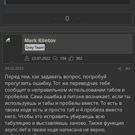
З
П
0
а
р
о
т
Mark Klintov
и
Grey Team
в
23.07.2022
154
302
24.02.2023
#4
Перед тем, как задавать вопрос, попробуй
прогуглить ошибку. Тот же переводчик тебе
сообщит о неправильном использовании табов и
пробелов. Сама ошибка в питоне возникает, если ты
используешь и табы и пробелы вместе. То есть в
твоем коде есть и просто таб и 4 пробела вместо
него. Чтобы это исправить убираешь всю
табуляцию и выставляешь заново. Также функция
async def в твоем коде написана не верно,