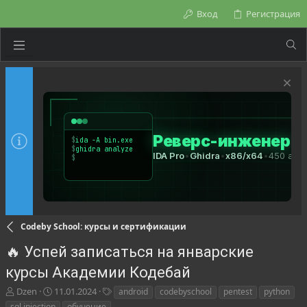
Вход
Регистрация
Codeby School: курсы и сертификации
🔥 Успей записаться на январские
курсы Академии Кодебай
А
Д
Т
Dzen
11.01.2024
android
codebyschool
pentest
python
в
а
е
sql injection
обучение