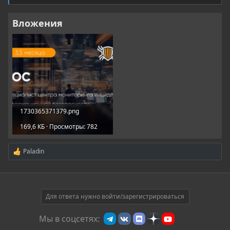
Вложения
1730365371379.png
169,6 КБ · Просмотры: 782
Paladin
Р
е
а
к
ц
и
Для ответа нужно войти/зарегистрироваться
и
:
Мы в соцсетях: