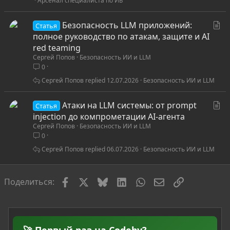
Арсенал специалиста по ИБ
С
Безопасность LLM приложений:
Статья
т
полное руководство по атакам, защите и AI
а
red teaming
Сергей Попов
Безопасность ИИ и LLM
т
0
ь
я
Сергей Попов
12.07.2026
Безопасность ИИ и LLM
С
Атаки на LLM системы: от prompt
Статья
т
injection до компрометации AI-агента
Сергей Попов
Безопасность ИИ и LLM
а
0
т
ь
Сергей Попов
06.07.2026
Безопасность ИИ и LLM
я
Facebook
X
Bluesky
LinkedIn
WhatsApp
Электронная по
Ссылка
Поделиться: