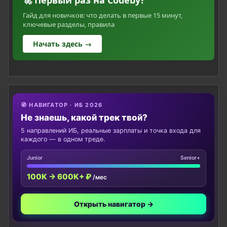
🚀 Первый раз на Codeby?
Гайд для новичков: что делать в первые 15 минут,
ключевые разделы, правила
Начать здесь →
🧭 НАВИГАТОР · ИБ 2026
Не знаешь, какой трек твой?
5 направлений ИБ, реальные зарплаты и точка входа для
каждого — в одном треде.
Junior
Senior+
100K → 600K+ ₽
/мес
Открыть навигатор →