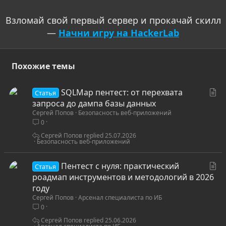
Взломай свой первый сервер и прокачай скилл
—
Начни игру на HackerLab
Похожие темы
С
SQLMap пентест: от перехвата
Статья
т
запроса до дампа базы данных
Сергей Попов
Безопасность веб-приложений
а
0
т
ь
Сергей Попов
25.07.2026
Безопасность веб-приложений
я
С
Пентест с нуля: практический
Статья
т
роадмап инструментов и методологий в 2026
а
году
Сергей Попов
Арсенал специалиста по ИБ
т
0
ь
я
Сергей Попов
25.06.2026