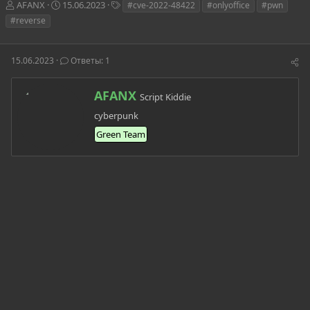
А
Д
Т
AFANX
15.06.2023
#cve-2022-48422
#onlyoffice
#pwn
в
а
е
#reverse
т
т
г
о
а
и
р
н
15.06.2023
Ответы: 1
т
а
е
ч
м
а
А
AFANX
Script Kiddie
ы
л
в
cyberpunk
а
т
о
Green Team
р