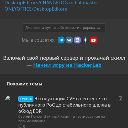
DesktopEditors/CHANGELOG.md at master ·
ONLYOFFICE/DesktopEditors
Для ответа нужно войти/зарегистрироваться
Мы в соцсетях:
Взломай свой первый сервер и прокачай скилл
—
Начни игру на HackerLab
Похожие темы
С
Эксплуатация CVE в пентесте: от
Статья
т
публичного PoC до стабильного шелла в
а
обход EDR
Сергей Попов
Этичный хакинг и тестирование на
т
проникновение
ь
0