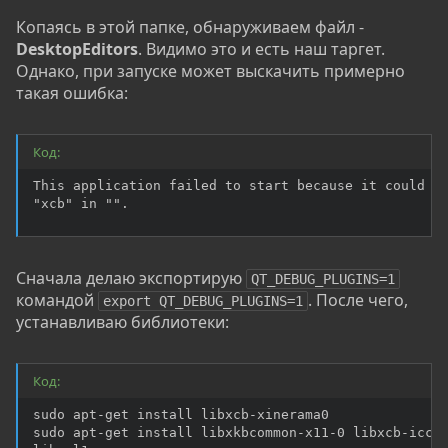
Копаясь в этой папке, обнаруживаем файл -
DesktopEditors
. Видимо это и есть наш таргет.
Однако, при запуске может выскачить примерно
такая ошибка:
Код:
This application failed to start because it could no
"xcb" in "".
Сначала делаю экспортирую
QT_DEBUG_PLUGINS=1
командой
. После чего,
export QT_DEBUG_PLUGINS=1
устанавливаю библиотеки:
Код:
sudo apt-get install libxcb-xinerama0

sudo apt-get install libxkbcommon-x11-0 libxcb-icccm