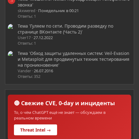
S
звонка'
skxwered
Понедельник в 00:21
Ответы: 1
Тема 'Гуляем по сети. Проводим разведку по
странице ВКонтакте (Часть 2)'
User17
27.12.2022
Ответы: 1
Тема 'Обход защиты удаленных систем: Veil-Evasion
и Metasploit для продвинутых техник тестирования
на проникновение'
Vander
26.07.2016
Ответы: 352
🔴 Свежие CVE, 0-day и инциденты
То, о чём ChatGPT ещё не знает — обсуждаем в
реальном времени
Threat Intel →