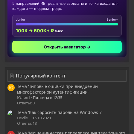
5 направлений ИБ, реальные зарплаты и точка входа для
каждого — в одном треде.
Junior
Senior+
100K → 600K+ ₽
/мес
Открыть навигатор →
Популярный контент
Тема 'Типовые ошибки при внедрении
Ю
многофакторной аутентификации'
Юлия1
Пятница в 12:35
Ответы: 0
Тема 'Как сбросить пароль на Windows 7'
Devile_
15.10.2020
Ответы: 18
Тема 'Мошенническая переадресация телефонного