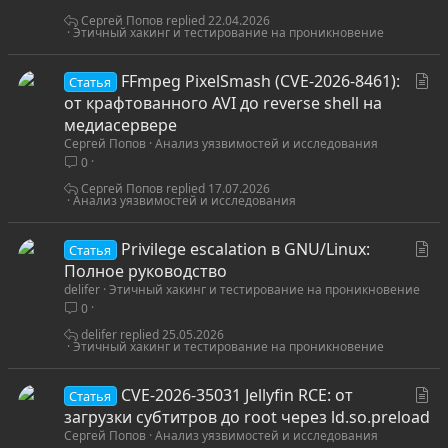
я
Сергей Попов
22.04.2026
Этичный хакинг и тестирование на проникновение
С
FFmpeg PixelSmash (CVE-2026-8461):
Статья
т
от крафтованного AVI до reverse shell на
а
медиасервере
Сергей Попов
Анализ уязвимостей и исследования
т
0
ь
я
Сергей Попов
17.07.2026
Анализ уязвимостей и исследования
С
Privilege escalation в GNU/Linux:
Статья
т
Полное руководство
delifer
Этичный хакинг и тестирование на проникновение
а
0
т
ь
delifer
25.05.2026
Этичный хакинг и тестирование на проникновение
я
С
CVE-2026-35031 Jellyfin RCE: от
Статья
т
загрузки субтитров до root через ld.so.preload
Сергей Попов
Анализ уязвимостей и исследования
а