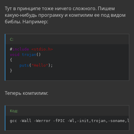
Тут в принципе тоже ничего сложного. Пишем
какую-нибудь програмку и компилим ее под видом
библы. Например:
C:
#
include
<stdio.h>
void
trojan
(
)
{
puts
(
"Hello"
)
;
}
Теперь компилим:
Код:
gcc -Wall -Werror -fPIC -Wl,-init,trojan,-soname,li