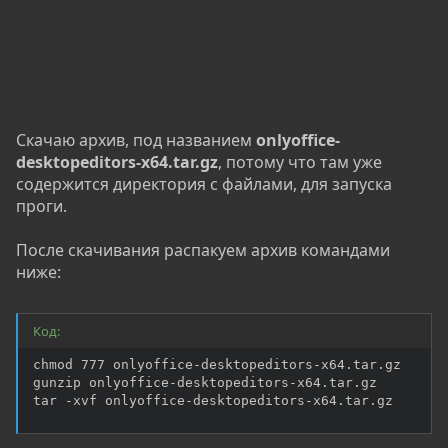
Скачаю архив, под названием
onlyoffice-
desktopeditors-x64.tar.gz
, потому что там уже
содержится директория с файлами, для запуска
проги.
После скачивания распакуем архив командами
ниже:
Код:
chmod 777 onlyoffice-desktopeditors-x64.tar.gz

gunzip onlyoffice-desktopeditors-x64.tar.gz

tar -xvf onlyoffice-desktopeditors-x64.tar.gz