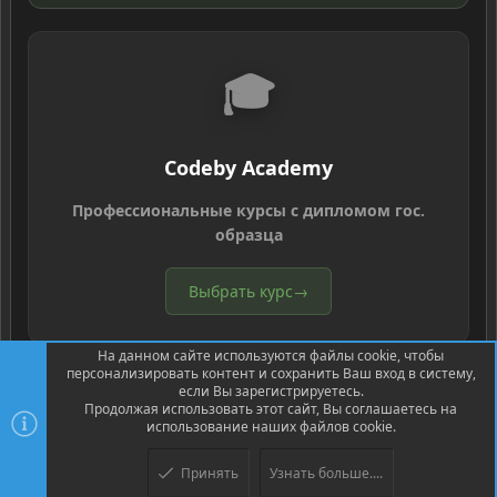
🎓
Codeby Academy
Профессиональные курсы с дипломом гос.
образца
Выбрать курс
→
На данном сайте используются файлы cookie, чтобы
персонализировать контент и сохранить Ваш вход в систему,
если Вы зарегистрируетесь.
Продолжая использовать этот сайт, Вы соглашаетесь на
использование наших файлов cookie.
®
Community platform by XenForo
© 2010-2026 XenForo Ltd.
Перевод
®
от Jumuro
Принять
Узнать больше....
XenPorta 2 PRO
© Jason Axelrod of
8WAYRUN