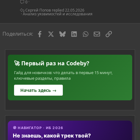
0
т
ь
Сергей Попов
22.05.2026
Анализ уязвимостей и исследования
я
Facebook
X
Bluesky
LinkedIn
WhatsApp
Электронная по
Ссылка
Поделиться:
🚀 Первый раз на Codeby?
Гайд для новичков: что делать в первые 15 минут,
ключевые разделы, правила
Начать здесь →
🧭 НАВИГАТОР · ИБ 2026
Не знаешь, какой трек твой?