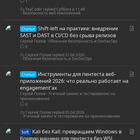
1
ь
я
TeaCoder
Суббота в 11:49
Безопасность веб-приложений
С
Shift-left на практике: внедрение
Статья
т
SAST и DAST в CI/CD без срыва релизов
Сергей Попов
Облачная безопасность и DevSecOps
а
0
т
ь
Сергей Попов
21.06.2026
Облачная безопасность и DevSecOps
я
С
Инструменты для пентеста веб-
Статья
т
приложений 2026: что реально работает на
а
engagement'ах
Сергей Попов
Этичный хакинг и тестирование на
т
проникновение
ь
0
я
Сергей Попов
05.04.2026
Этичный хакинг и тестирование на проникновение
С
Kali без Kali: превращаем Windows в
Soft
т
боевую машину для пентеста без WSL