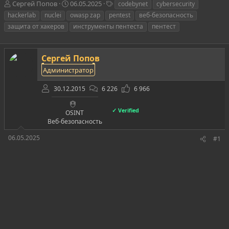
А
Д
Т
Сергей Попов
06.05.2025
codebynet
cybersecurity
в
а
е
hackerlab
nuclei
owasp zap
pentest
веб-безопасность
т
т
г
защита от хакеров
инструменты пентеста
пентест
о
а
и
р
н
т
а
Сергей Попов
е
ч
м
а
Администратор
ы
л
а
30.12.2015
6 226
6 966
✓ Verified
OSINT
Веб-безопасность
06.05.2025
#1