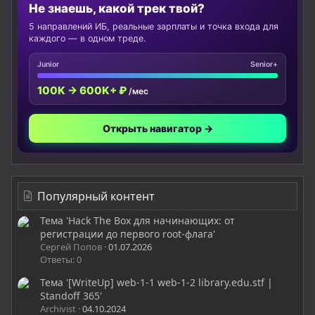
Не знаешь, какой трек твой?
5 направлений ИБ, реальные зарплаты и точка входа для
каждого — в одном треде.
Junior
Senior+
100K → 600K+ ₽
/мес
Открыть навигатор →
Популярный контент
Тема 'Hack The Box для начинающих: от
регистрации до первого root-флага'
Сергей Попов
01.07.2026
Ответы: 0
Тема '[WriteUp] web-1-1 web-1-2 library.edu.stf |
Standoff 365'
Archivist
04.10.2024