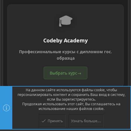
🎓
Codeby Academy
Профессиональные курсы с дипломом гос.
образца
Выбрать курс
→
На данном сайте используются файлы cookie, чтобы
персонализировать контент и сохранить Ваш вход в систему,
если Вы зарегистрируетесь.
Продолжая использовать этот сайт, Вы соглашаетесь на
использование наших файлов cookie.
®
Community platform by XenForo
© 2010-2026 XenForo Ltd.
Перевод
®
от Jumuro
Принять
Узнать больше....
Верх
Низ
XenPorta 2 PRO
© Jason Axelrod of
8WAYRUN