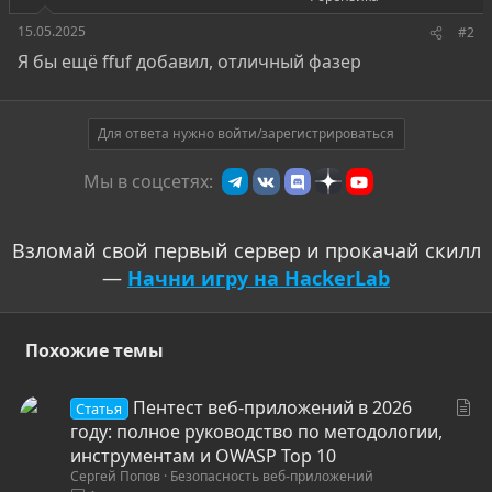
15.05.2025
#2
Я бы ещё ffuf добавил, отличный фазер
Для ответа нужно войти/зарегистрироваться
Мы в соцсетях:
Взломай свой первый сервер и прокачай скилл
—
Начни игру на HackerLab
Похожие темы
С
Пентест веб-приложений в 2026
Статья
т
году: полное руководство по методологии,
а
инструментам и OWASP Top 10
Сергей Попов
Безопасность веб-приложений
т