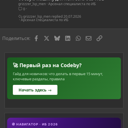
grizzzer_lsp_men
Арсенал специалиста по ИБ
а
0
т
ь
grizzzer_lsp_men
20.07.2026
Арсенал специалиста по ИБ
я
Facebook
X
Bluesky
LinkedIn
WhatsApp
Электронная по
Ссылка
Поделиться:
🚀 Первый раз на Codeby?
Гайд для новичков: что делать в первые 15 минут,
ключевые разделы, правила
Начать здесь →
🧭 НАВИГАТОР · ИБ 2026